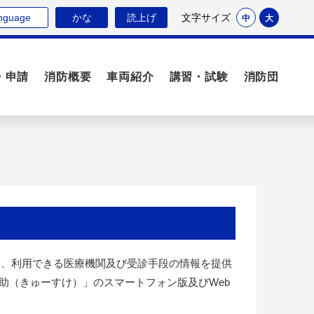
nguage
かな
読上げ
文字サイズ
中
大
・申請
消防概要
車両紹介
講習・試験
消防団
て
段、利用できる医療機関及び受診手段の情報を提供
助（きゅーすけ）」のスマートフォン版及びWeb