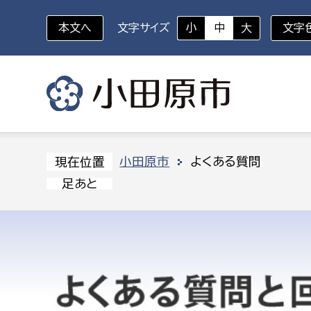
本文へ
文字サイズ
小
中
大
文字
いざというときに
対象者を選択
組織から探す
小田原市
よくある質問
現在位置
足あと
部に属さない室
企画部
新生児・乳幼児
休日救急外来
防
秘書室
企画政
幼稚園児・保育園児
広報広聴室
財政課
コンプライアンス推進室
資産マ
小・中学生
デジタ