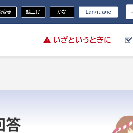
色変更
読上げ
かな
Language
いざと
いうときに
分野を選択
総務部
戸籍
災・ハザードマップ
避難場所
策課
総務課
税
職員課
ネジメント課
財産管理課
教育・子育て
ル推進課
契約検査課