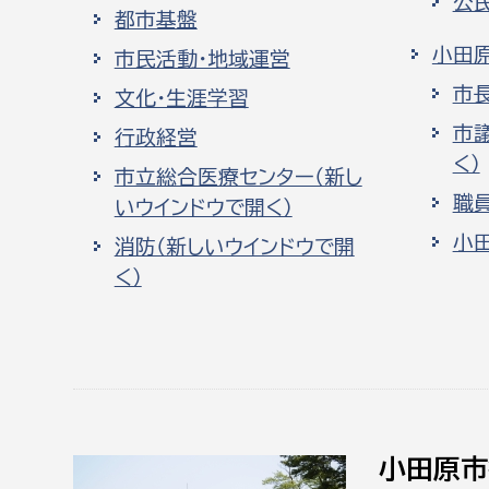
公
都市基盤
小田
市民活動・地域運営
市
文化・生涯学習
市
行政経営
く）
市立総合医療センター（新し
職
いウインドウで開く）
小
消防（新しいウインドウで開
く）
小田原市