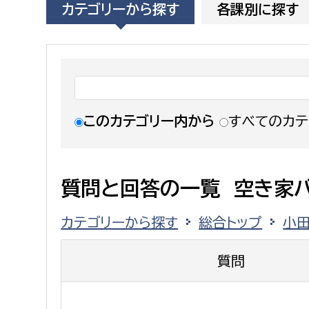
カテゴリーから探す
各課別に探す
福祉政策課
子ども
求職者
生活援護課
子ども
高齢介護課
保育課
外国人
障がい福祉課
保険課
ペット
このカテゴリー内から
すべてのカテ
健康づくり課
建設部
会計管
質問と回答の一覧 空き家
建設政策課
出納室
カテゴリーから探す
総合トップ
小
国県事業推進課
土木管理課
質問
道水路整備課
みどり公園課