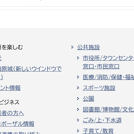
選挙管理委員会事務
原を楽しむ
公共施設
務課
選挙管理委員会事務
光
市役所/タウンセンタ
窓口・市民窓口
食課
田原城（新しいウインドウで
）
医療/消防/保健・福
導課
ベント情報
スポーツ施設
公園
ビジネス
図書館/博物館/文
業者の方へ
ごみ/上・下水道
ロポーザル情報
務課
子育て/教育