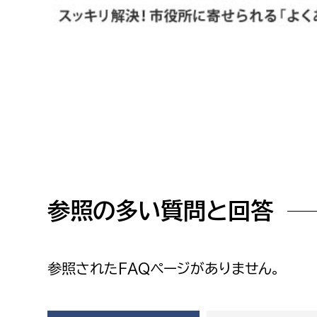
高校生・大学生など
若者
妊産婦
市民部
防災部
地域政策課
防災対
高齢者
地域安全課
障がい者
人権・男女共同参画課
参照の多い質問と回答
戸籍住民課
傷病者
事業者
参照されたFAQページがありません。
福祉健康部
子ども
労働者