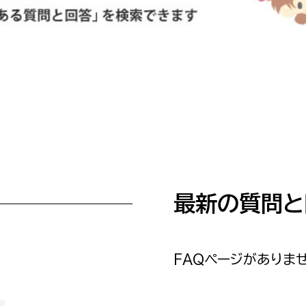
防災・安全
市税総務課
市民税課
福祉・健康
資産税課
環境・エネルギー
文化部
策課
文化政策課
地域経済
生涯学習課
都市基盤
文化財課
最新の質問と
図書館
文化・生涯学習
スポーツ課
小田原城総合管理事
市民活動・地域づくり
FAQページがありませ
若者部
経済部
行政経営