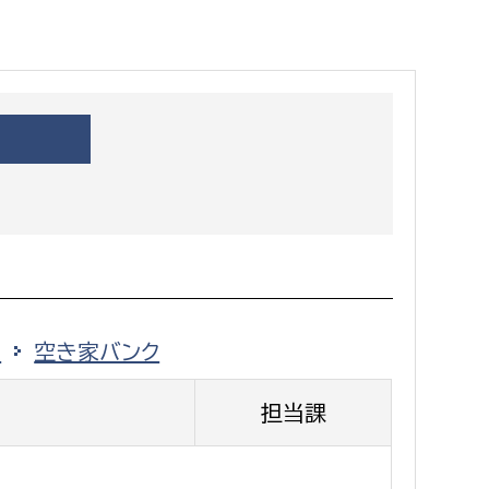
都市政策課
都市計画課
地域交通課
建築指導課
開発審査課
ー
消防
消防総務課
策
空き家バンク
課
予防課
課
警防計画課
担当課
救急課
情報司令課