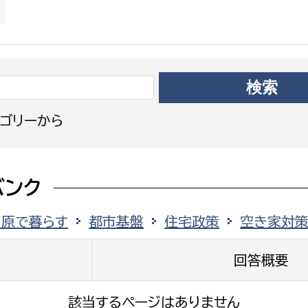
政策課
産業政策課
観光
若者支援課
観光課
農政課
消防
水産海浜課
病院
ゴリーから
市議会
理者
市立総合医療センタ
バンク
患者サポートセンター
田原で暮らす
都市基盤
住宅政策
空き家対
病院管理局：経営管理
病院管理局：施設用度
回答概要
病院管理局：医事課
該当するページはありません