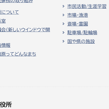
民連携の取り組み
市民活動/生涯学習
原について
市場・漁港
長室
斎場・霊園
議会（新しいウインドウで開
駐車場/駐輪場
国や県の施設
員情報
田原ってどんなまち
役所