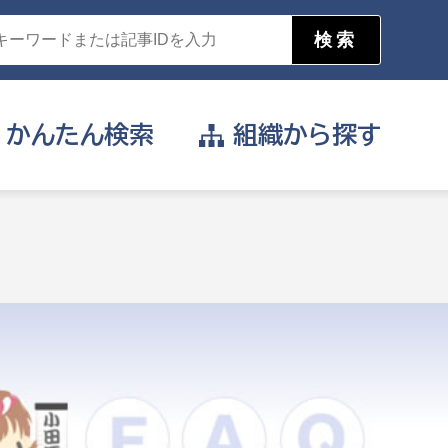
かんたん
検索
組織から
探す
目的を選択
公営事業部
支援や給付を受けたい
消防
事業課
届け出や申請をしたい
証明書がほしい