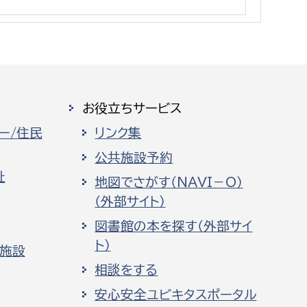
消防課
警防第1課
警防第2課
局
監査事務局
お役立ちサービス
局
監査事務局
ー/住民
リンク集
公共施設予約
祉
地図でさがす（NAVI－O）
（外部サイト）
図書館の本を探す（外部サイ
ト）
化施設
相談をする
安心安全ユビキタスポータル