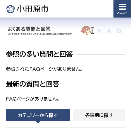
備課
浄水管理
メニュー
課
農業委
議会局
員会事
務局
議会総務
課
参照の多い質問と回答
農業委員
会事務局
参照されたFAQページがありません。
最新の質問と回答
FAQページがありません。
カテゴリーから探す
各課別に探す