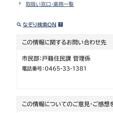
取扱い窓口・業務一覧
建築課
なぞり検索ON
上下水道局
教育部
この情報に関するお問い合わせ先
経営総務課
教育総
給排水業務課
保健給
市民部：戸籍住民課 管理係
水道整備課
教育指
電話番号：0465-33-1381
下水道整備課
浄水管理課
農業委員会事務局
議会局
この情報についてのご意見・ご感想
農業委員会事務局
議会総