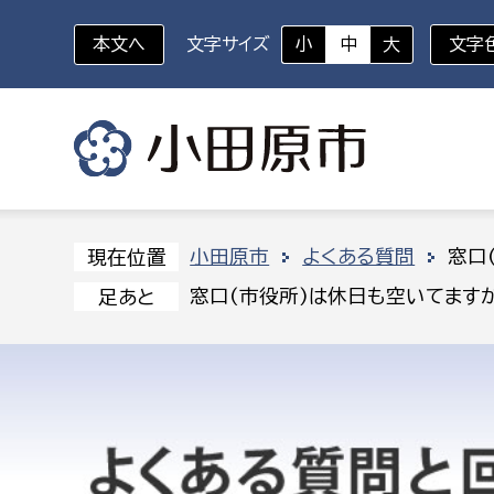
本文へ
文字サイズ
小
中
大
文字
いざというときに
対象者を選択
組織から探す
小田原市
よくある質問
窓口
現在位置
窓口(市役所)は休日も空いてますか
足あと
部に属さない室
企画部
新生児・乳幼児
休日救急外来
防
秘書室
企画政
幼稚園児・保育園児
広報広聴室
財政課
コンプライアンス推進室
資産マ
小・中学生
デジタ