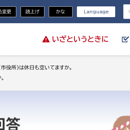
色変更
読上げ
かな
Language
いざと
いうときに
分野を選択
(市役所)は休日も空いてますか。
。
総務部
戸籍
災・ハザードマップ
避難場所
策課
総務課
税
職員課
ネジメント課
財産管理課
教育・子育て
ル推進課
契約検査課