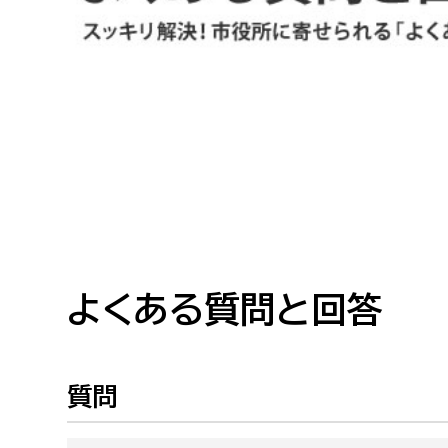
高校生・大学生など
若者
妊産婦
市民部
防災部
地域政策課
防災対
高齢者
地域安全課
障がい者
人権・男女共同参画課
戸籍住民課
よくある質問と回答
傷病者
事業者
質問
福祉健康部
子ども
労働者