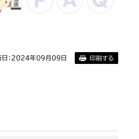
相談をしたい
支払いをしたい
働きたい
環境部
日：2024年09月09日
印刷する
環境政策課
遊びたい
ゼロカーボン推進課
小田原のことを知りたい
環境保護課
環境事業センター
イベント・講座などに参加したい
務所
まちづくりに関わりたい
都市部