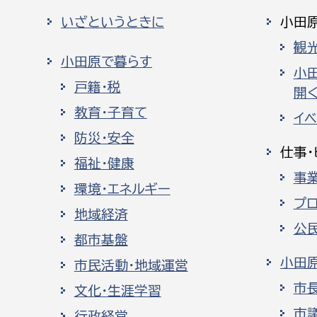
いざというときに
小田
観
小田原で暮らす
小
戸籍・税
開く
教育・子育て
イ
防災・安全
仕事・
福祉・健康
事
環境・エネルギー
プ
地域経済
公
都市基盤
小田
市民活動・地域運営
市
文化・生涯学習
市
行政経営