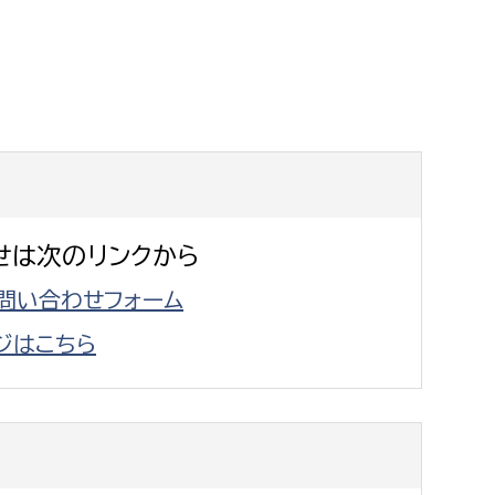
消防課
警防第1課
警防第2課
局
監査事務局
局
監査事務局
せは次のリンクから
問い合わせフォーム
ジはこちら