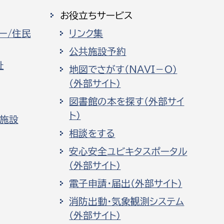
お役立ちサービス
ー/住民
リンク集
公共施設予約
祉
地図でさがす（NAVI－O）
（外部サイト）
図書館の本を探す（外部サイ
ト）
化施設
相談をする
安心安全ユビキタスポータル
（外部サイト）
電子申請・届出（外部サイト）
消防出動・気象観測システム
（外部サイト）