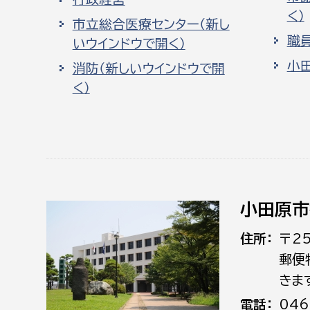
く）
市立総合医療センター（新し
職
いウインドウで開く）
小
消防（新しいウインドウで開
く）
小田原市
住所
〒2
郵便
きま
電話
046