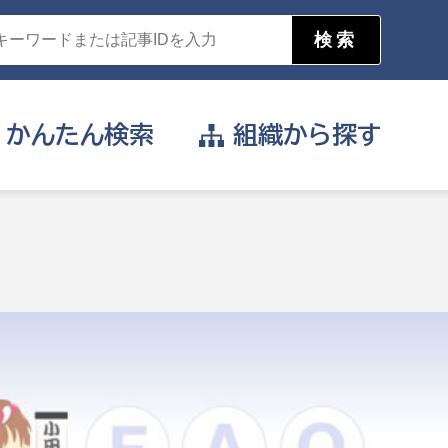
かんたん
検索
組織から
探す
目的を選択
公営事業部
支援や給付を受けたい
消防
事業課
届け出や申請をしたい
証明書がほしい