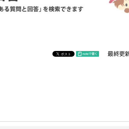
防災・安全
市税総務課
市民税課
福祉・健康
資産税課
環境・エネルギー
文化部
最終更新
策課
文化政策課
地域経済
生涯学習課
都市基盤
文化財課
図書館
文化・生涯学習
スポーツ課
小田原城総合管理事
市民活動・地域づくり
若者部
経済部
行政経営