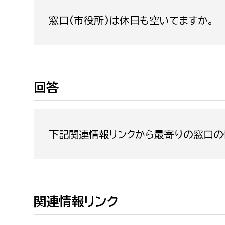
福祉政策課
子ども
窓口(市役所)は休日も空いてますか。
求職者
生活援護課
子ども
高齢介護課
保育課
外国人
障がい福祉課
保険課
ペット
回答
健康づくり課
建設部
会計管
下記関連情報リンクから最寄りの窓口の
建設政策課
出納室
国県事業推進課
土木管理課
道水路整備課
関連情報リンク
みどり公園課