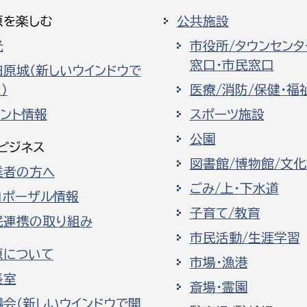
原を楽しむ
公共施設
光
市役所/タウンセンタ
窓口・市民窓口
田原城（新しいウインドウで
）
医療/消防/保健・福
ベント情報
スポーツ施設
公園
ビジネス
図書館/博物館/文
業者の方へ
ごみ/上・下水道
ロポーザル情報
子育て/教育
民連携の取り組み
市民活動/生涯学習
原について
市場・漁港
長室
斎場・霊園
議会（新しいウインドウで開