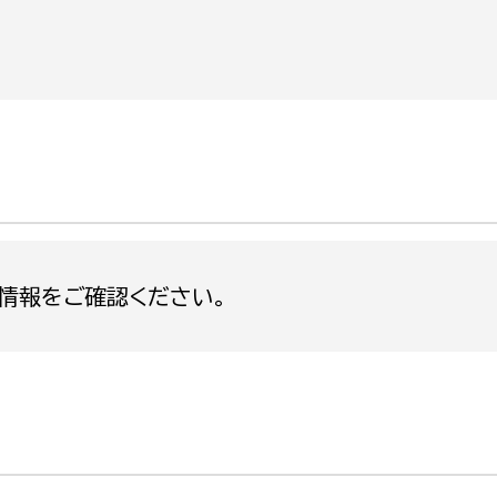
政策課
産業政策課
観光
若者支援課
観光課
農政課
消防
水産海浜課
病院
市議会
理者
市立総合医療センタ
情報をご確認ください。
患者サポートセンター
病院管理局：経営管理
病院管理局：施設用度
病院管理局：医事課