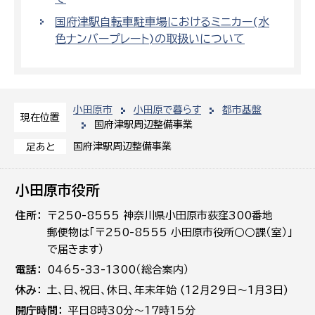
国府津駅自転車駐車場におけるミニカー(水
色ナンバープレート)の取扱いについて
小田原市
小田原で暮らす
都市基盤
現在位置
国府津駅周辺整備事業
国府津駅周辺整備事業
足あと
小田原市役所
住所
〒250-8555 神奈川県小田原市荻窪300番地
郵便物は「〒250-8555 小田原市役所○○課（室）」
で届きます）
電話
0465-33-1300（総合案内）
休み
土､日､祝日、休日、年末年始 (12月29日～1月3日)
開庁時間
平日8時30分～17時15分