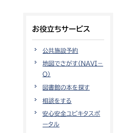
相談をしたい
支払いをしたい
お役立ちサービス
働きたい
環境部
公共施設予約
環境政策課
遊びたい
地図でさがす（NAVI－
ゼロカーボン推進課
O）
小田原のことを知りたい
環境保護課
図書館の本を探す
環境事業センター
イベント・講座などに参加したい
相談をする
務所
まちづくりに関わりたい
安心安全ユビキタスポ
都市部
ータル