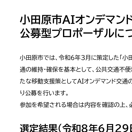
高校生・大学生など
小田原市ＡＩオンデマン
若者
公募型プロポーザルにつ
妊産婦
市民部
防災部
地域政策課
防災対
小田原市では、令和６年３月に策定した「小
高齢者
地域安全課
通の維持・確保を基本として、公共交通不便
障がい者
人権・男女共同参画課
たな移動支援策としてAIオンデマンド交通
戸籍住民課
傷病者
り公募を行います。
参加を希望される場合は内容を確認の上、
事業者
福祉健康部
子ども
選定結果（令和８年６月29
労働者