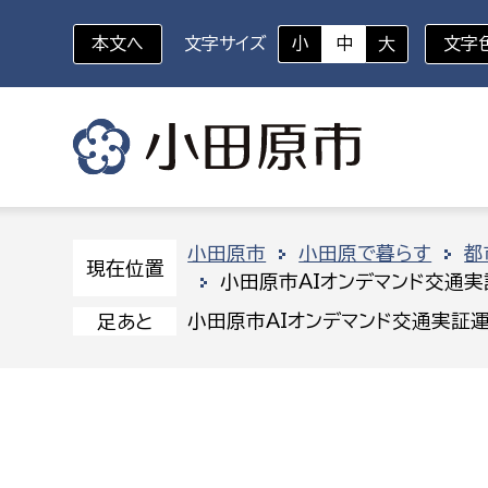
本文へ
文字サイズ
小
中
大
文字
いざというときに
対象者を選択
組織から探す
小田原市
小田原で暮らす
都
現在位置
小田原市AIオンデマンド交通
部に属さない室
企画部
新生児・乳幼児
小田原市AIオンデマンド交通実証
足あと
休日救急外来
防
秘書室
企画政
幼稚園児・保育園児
広報広聴室
財政課
コンプライアンス推進室
資産マ
小・中学生
デジタ