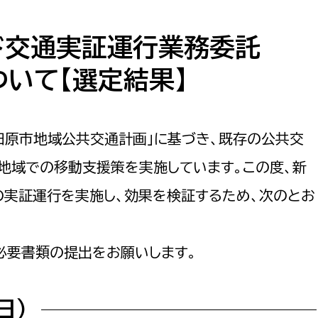
防災・安全
市税総務課
市民税課
ド交通実証運行業務委託
福祉・健康
資産税課
いて【選定結果】
環境・エネルギー
文化部
策課
文化政策課
田原市地域公共交通計画」に基づき、既存の公共交
地域経済
生涯学習課
地域での移動支援策を実施しています。この度、新
都市基盤
文化財課
の実証運行を実施し、効果を検証するため、次のとお
図書館
文化・生涯学習
スポーツ課
必要書類の提出をお願いします。
小田原城総合管理事
市民活動・地域づくり
若者部
経済部
日）
行政経営