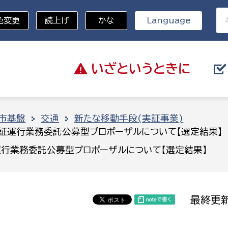
色変更
読上げ
かな
Language
いざと
いうときに
分野を選択
市基盤
交通
新たな移動手段(実証事業)
実証運行業務委託公募型プロポーザルについて【選定結果】
総務部
戸籍
運行業務委託公募型プロポーザルについて【選定結果】
災・ハザードマップ
避難場所
策課
総務課
税
職員課
最終更新
ネジメント課
財産管理課
教育・子育て
ル推進課
契約検査課