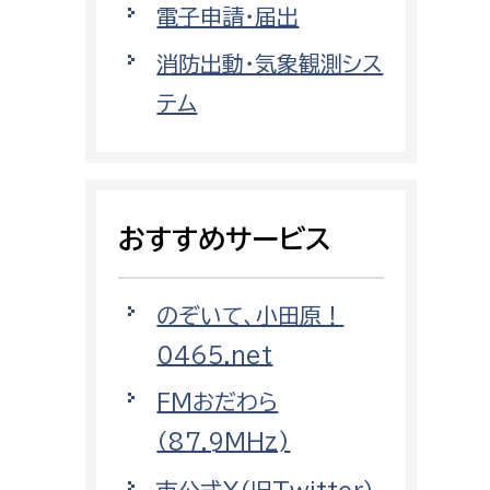
電子申請・届出
都市政策課
都市計画課
消防出動・気象観測シス
地域交通課
テム
建築指導課
開発審査課
おすすめサービス
ー
消防
のぞいて、小田原！
消防総務課
0465.net
課
予防課
課
警防計画課
FMおだわら
救急課
（87.9MHz)
情報司令課