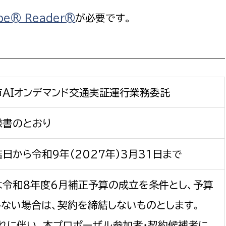
be® Reader®
が必要です。
選挙管理委員会事務
市AIオンデマンド交通実証運行業務委託
務課
選挙管理委員会事務
食課
様書のとおり
導課
日から令和9年（2027年）3月31日まで
は令和８年度６月補正予算の成立を条件とし、予算
しない場合は、契約を締結しないものとします。
務課
これに伴い、本プロポーザル参加者・契約候補者に