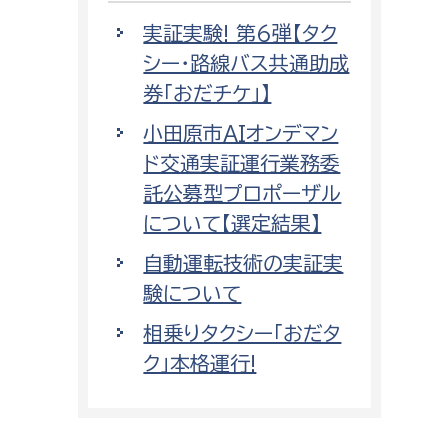
実証実験! 第6弾【タク
シー・路線バス共通助成
券「おだチケ」】
小田原市AIオンデマン
ド交通実証運行業務委
託公募型プロポーザル
について【選定結果】
自動運転技術の実証実
験について
相乗りタクシー「おだタ
ク」本格運行!