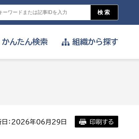
かんたん
検索
組織から
探す
目的を選択
公営事業部
支援や給付を受けたい
消防
事業課
届け出や申請をしたい
日：2026年06月29日
印刷する
証明書がほしい