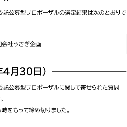
政策課
産業政策課
観光
務委託公募型プロポーザルの選定結果は次のとおりで
若者支援課
観光課
農政課
消防
水産海浜課
同会社うさぎ企画
病院
市議会
理者
市立総合医療センタ
４月30日）
患者サポートセンター
務委託公募型プロポーザルに関して寄せられた質問
病院管理局：経営管理
。
病院管理局：施設用度
５時をもって締め切りました。
病院管理局：医事課