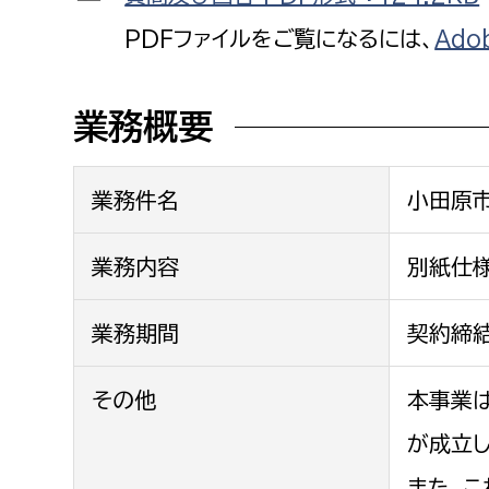
建築課
PDFファイルをご覧になるには、
Ado
業務概要
上下水道局
教育部
業務件名
小田原
経営総務課
教育総
給排水業務課
保健給
業務内容
別紙仕
水道整備課
教育指
下水道整備課
業務期間
契約締結
浄水管理課
その他
本事業
農業委員会事務局
議会局
が成立
農業委員会事務局
議会総
また、