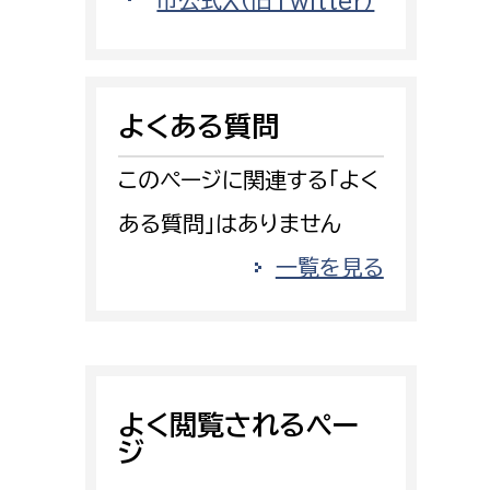
市公式X（旧Twitter）
消防課
警防第1課
警防第2課
よくある質問
局
監査事務局
このページに関連する「よく
局
監査事務局
ある質問」はありません
一覧を見る
よく閲覧されるペー
ジ