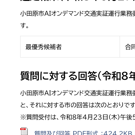
福祉政策課
子ども
求職者
小田原市ＡＩオンデマンド交通実証運行業
生活援護課
子ども
す。
高齢介護課
保育課
外国人
障がい福祉課
最優秀候補者
合
保険課
ペット
健康づくり課
建設部
会計管
質問に対する回答（令和８年
建設政策課
出納室
小田原市ＡＩオンデマンド交通実証運行業
国県事業推進課
と、それに対する市の回答は次のとおりです
土木管理課
※質問受付は、令和８年４月23日（木）午後
道水路整備課
みどり公園課
質問及び回答 PDF形式 ：424.2ＫＢ