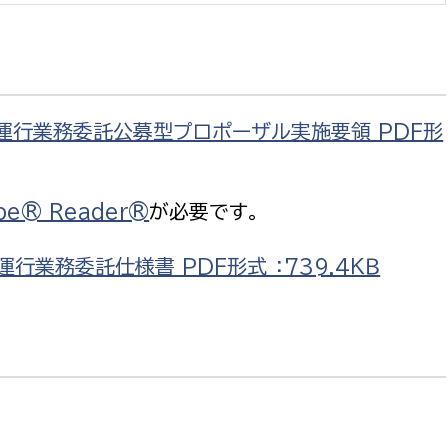
証運行業務委託公募型プロポーザル実施要領 PDF形
be® Reader®
が必要です。
行業務委託仕様書 PDF形式 ：739.4ＫＢ