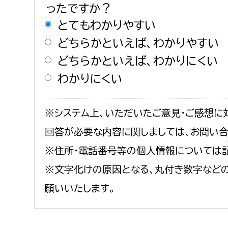
ったですか？
建築課
とてもわかりやすい
どちらかといえば、わかりやすい
どちらかといえば、わかりにくい
上下水道局
教育部
わかりにくい
経営総務課
教育総
※システム上、いただいたご意見・ご感想に
給排水業務課
保健給
回答が必要な内容に関しましては、お問い
水道整備課
教育指
下水道整備課
※住所・電話番号等の個人情報については
浄水管理課
※文字化けの原因となる、丸付き数字など
願いいたします。
農業委員会事務局
議会局
農業委員会事務局
議会総