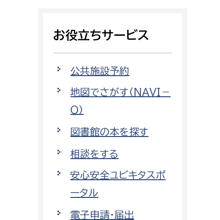
相談をしたい
お役立ちサービス
支払いをしたい
働きたい
環境部
公共施設予約
地図でさがす（NAVI－
環境政策課
遊びたい
O）
ゼロカーボン推進課
小田原のことを知りたい
環境保護課
図書館の本を探す
環境事業センター
相談をする
イベント・講座などに参加したい
安心安全ユビキタスポ
務所
まちづくりに関わりたい
ータル
都市部
電子申請・届出