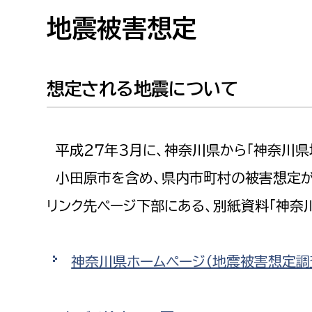
高校生・大学生など
地震被害想定
若者
想定される地震について
妊産婦
市民部
防災部
地域政策課
防災対
高齢者
平成２７年３月に、神奈川県から「神奈川県
地域安全課
小田原市を含め、県内市町村の被害想定が
障がい者
人権・男女共同参画課
リンク先ページ下部にある、別紙資料「神奈
戸籍住民課
傷病者
事業者
神奈川県ホームページ（地震被害想定調
福祉健康部
子ども
労働者