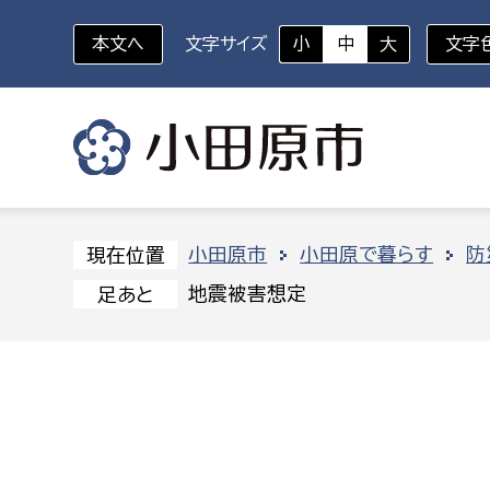
本文へ
文字サイズ
小
中
大
文字
いざというときに
対象者を選択
組織から探す
小田原市
小田原で暮らす
防
現在位置
地震被害想定
足あと
部に属さない室
企画部
新生児・乳幼児
休日救急外来
防
秘書室
企画政
幼稚園児・保育園児
広報広聴室
財政課
コンプライアンス推進室
資産マ
小・中学生
デジタ