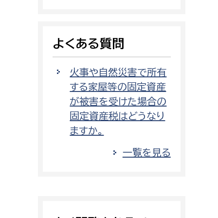
消防課
警防第1課
よくある質問
警防第2課
局
監査事務局
火事や自然災害で所有
する家屋等の固定資産
局
監査事務局
が被害を受けた場合の
固定資産税はどうなり
ますか。
一覧を見る