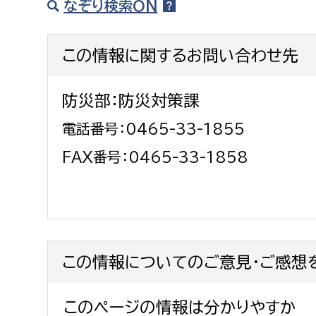
なぞり検索ON
福祉政策課
子ども
求職者
生活援護課
子ども
この情報に関するお問い合わせ先
高齢介護課
保育課
外国人
障がい福祉課
防災部：防災対策課
保険課
ペット
電話番号：0465-33-1855
健康づくり課
FAX番号：0465-33-1858
建設部
会計管
建設政策課
出納室
国県事業推進課
土木管理課
この情報についてのご意見・ご感想
道水路整備課
みどり公園課
このページの情報は分かりやすか