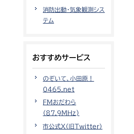
都市政策課
消防出動・気象観測シス
都市計画課
テム
地域交通課
建築指導課
開発審査課
おすすめサービス
ー
消防
のぞいて、小田原！
消防総務課
0465.net
課
予防課
FMおだわら
課
警防計画課
（87.9MHz)
救急課
市公式X（旧Twitter）
情報司令課