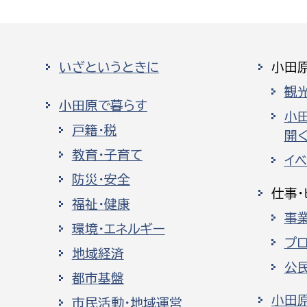
いざというときに
小田
観
小田原で暮らす
小
戸籍・税
開く
教育・子育て
イ
防災・安全
仕事・
福祉・健康
事
環境・エネルギー
プ
地域経済
公
都市基盤
小田
市民活動・地域運営