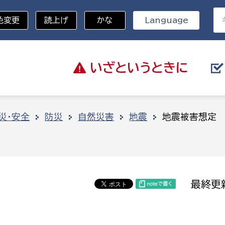
色変更
読上げ
かな
Language
いざと
いうときに
分野を選択
災・安全
防災
自然災害
地震
地震被害想定
総務部
戸籍
災・ハザードマップ
避難場所
策課
総務課
税
職員課
最終更新
ネジメント課
財産管理課
教育・子育て
ル推進課
契約検査課