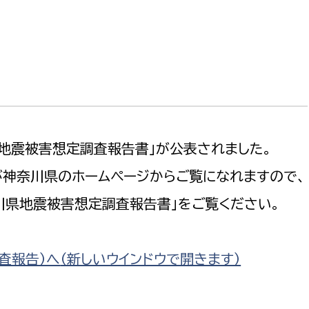
防災・安全
市税総務課
市民税課
福祉・健康
資産税課
環境・エネルギー
文化部
策課
文化政策課
地域経済
地震被害想定調査報告書」が公表されました。
生涯学習課
神奈川県のホームページからご覧になれますので、
都市基盤
文化財課
川県地震被害想定調査報告書」をご覧ください。
図書館
文化・生涯学習
スポーツ課
小田原城総合管理事
市民活動・地域づくり
査報告）へ
（新しいウインドウで開きます）
若者部
経済部
行政経営