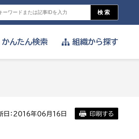
かんたん
検索
組織から
探す
目的を選択
公営事業部
支援や給付を受けたい
消防
事業課
届け出や申請をしたい
日：2016年06月16日
印刷する
証明書がほしい