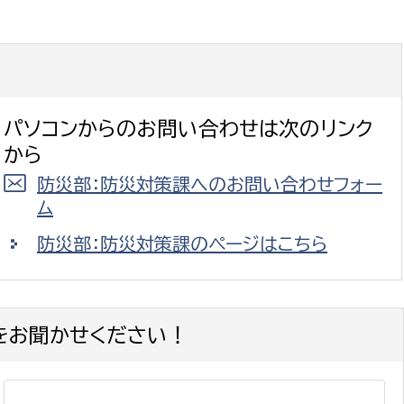
政策課
産業政策課
観光
若者支援課
観光課
農政課
消防
水産海浜課
パソコンからのお問い合わせは次のリンク
病院
から
防災部：防災対策課へのお問い合わせフォー
市議会
ム
理者
市立総合医療センタ
防災部：防災対策課のページはこちら
患者サポートセンター
病院管理局：経営管理
病院管理局：施設用度
をお聞かせください！
病院管理局：医事課