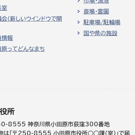
市場・漁港
長室
斎場・霊園
議会（新しいウインドウで開
駐車場/駐輪場
国や県の施設
員情報
田原ってどんなまち
役所
50-8555 神奈川県小田原市荻窪300番地
物は「〒250-8555 小田原市役所○○課（室）」で届