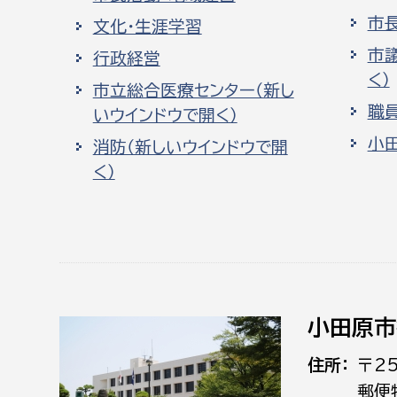
市
文化・生涯学習
市
行政経営
く）
市立総合医療センター（新し
職
いウインドウで開く）
小
消防（新しいウインドウで開
く）
小田原市
住所
〒2
郵便