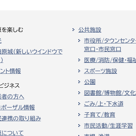
原を楽しむ
公共施設
光
市役所/タウンセンタ
窓口・市民窓口
田原城（新しいウインドウで
）
医療/消防/保健・福
ベント情報
スポーツ施設
公園
ビジネス
図書館/博物館/文
業者の方へ
ごみ/上・下水道
ロポーザル情報
子育て/教育
民連携の取り組み
市民活動/生涯学習
原について