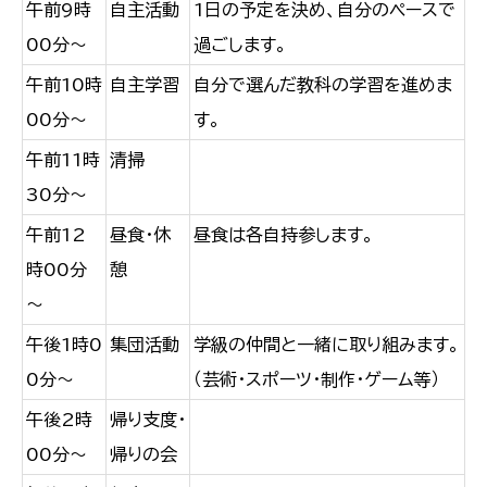
午前9時
自主活動
1日の予定を決め、自分のペースで
00分～
過ごします。
午前10時
自主学習
自分で選んだ教科の学習を進めま
00分～
す。
午前11時
清掃
30分～
午前12
昼食・休
昼食は各自持参します。
時00分
憩
～
午後1時0
集団活動
学級の仲間と一緒に取り組みます。
0分～
（芸術・スポーツ・制作・ゲーム等）
午後2時
帰り支度・
00分～
帰りの会