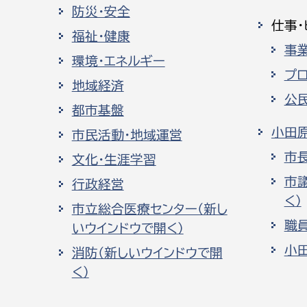
防災・安全
仕事・
福祉・健康
事
環境・エネルギー
プ
地域経済
公
都市基盤
小田
市民活動・地域運営
市
文化・生涯学習
市
行政経営
く）
市立総合医療センター（新し
職
いウインドウで開く）
小
消防（新しいウインドウで開
く）