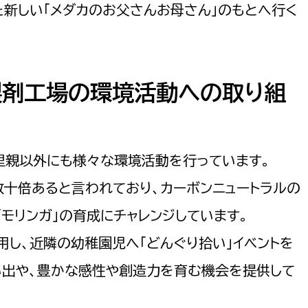
た新しい「メダカのお父さんお母さん」のもとへ行く
製剤工場の環境活動への取り組
選挙管理委員会事務
務課
選挙管理委員会事務
食課
里親以外にも様々な環境活動を行っています。
導課
十倍あると言われており、カーボンニュートラルの
モリンガ」の育成にチャレンジしています。
し、近隣の幼稚園児へ「どんぐり拾い」イベントを
い出や、豊かな感性や創造力を育む機会を提供して
務課