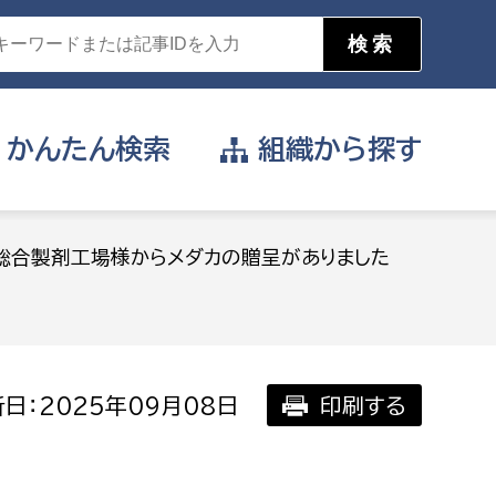
かんたん
検索
組織から
探す
目的を選択
総合製剤工場様からメダカの贈呈がありました
公営事業部
支援や給付を受けたい
消防
事業課
届け出や申請をしたい
日：2025年09月08日
印刷する
証明書がほしい