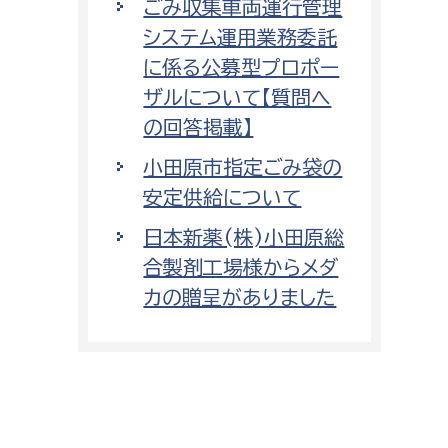
ごみ収集車両運行管理
システム運用業務委託
に係る公募型プロポー
ザルについて【質問へ
の回答掲載】
小田原市指定ごみ袋の
安定供給について
日本新薬(株)小田原総
合製剤工場様からメダ
カの贈呈がありました