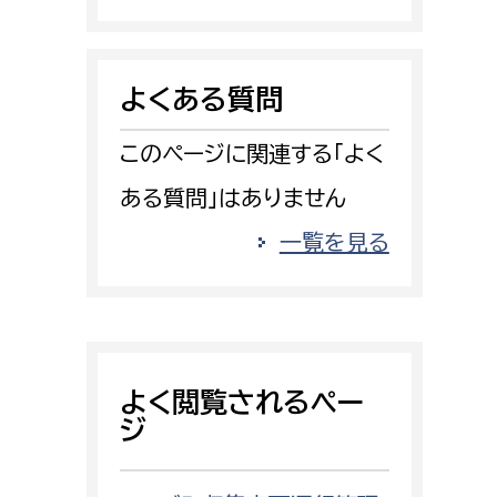
消防課
警防第1課
よくある質問
警防第2課
このページに関連する「よく
局
監査事務局
ある質問」はありません
局
監査事務局
一覧を見る
よく閲覧されるペー
ジ