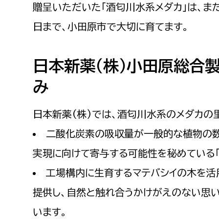
贈呈いただいた「酒匂川水系メダカ」は、ま
建築課
日まで、小田原市で大切に育てます。
日本新薬（株）小田原総合
上下水道局
教育部
み
経営総務課
教育総
給排水業務課
保健給
日本新薬(株)では、酒匂川水系のメダカの
水道整備課
教育指
二酸化炭素の吸収量が一般的な植物の数
下水道整備課
実現に向けて寄与する可能性を秘めている「
浄水管理課
工場構内に生育するマテバシイの木を活用
農業委員会事務局
議会局
提供し、自然と触れ合うかけがえのない思
農業委員会事務局
議会総
います。