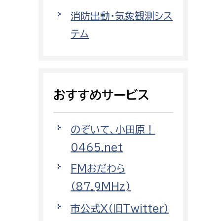
都市政策課
消防出動・気象観測シス
都市計画課
テム
地域交通課
建築指導課
開発審査課
おすすめサービス
ー
消防
のぞいて、小田原！
消防総務課
0465.net
課
予防課
FMおだわら
課
警防計画課
（87.9MHz)
救急課
市公式X（旧Twitter）
情報司令課