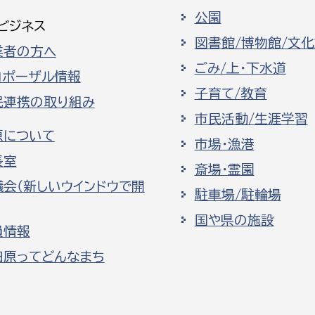
公園
ビジネス
図書館/博物館/文
業者の方へ
ごみ/上・下水道
ロポーザル情報
子育て/教育
民連携の取り組み
市民活動/生涯学習
原について
市場・漁港
長室
斎場・霊園
議会（新しいウインドウで開
駐車場/駐輪場
国や県の施設
員情報
田原ってどんなまち