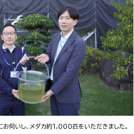
政策課
産業政策課
観光
若者支援課
観光課
農政課
消防
水産海浜課
病院
市議会
理者
市立総合医療センタ
患者サポートセンター
病院管理局：経営管理
病院管理局：施設用度
病院管理局：医事課
お伺いし、メダカ約1,000匹をいただきました。