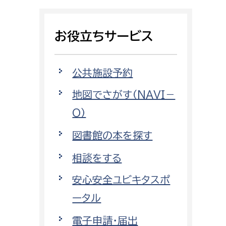
相談をしたい
お役立ちサービス
支払いをしたい
働きたい
環境部
公共施設予約
地図でさがす（NAVI－
環境政策課
遊びたい
O）
ゼロカーボン推進課
小田原のことを知りたい
環境保護課
図書館の本を探す
環境事業センター
相談をする
イベント・講座などに参加したい
安心安全ユビキタスポ
務所
まちづくりに関わりたい
ータル
都市部
電子申請・届出