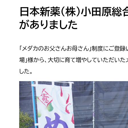
高校生・大学生など
日本新薬（株）小田原総
がありました
若者
妊産婦
市民部
防災部
「メダカのお父さんお母さん」制度にご登録
地域政策課
防災対
高齢者
場」様から、大切に育て増やしていただいた
地域安全課
した。
障がい者
人権・男女共同参画課
戸籍住民課
傷病者
事業者
福祉健康部
子ども
労働者