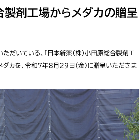
防災・安全
市税総務課
合製剤工場からメダカの贈呈
市民税課
福祉・健康
資産税課
環境・エネルギー
文化部
いただいている、「日本新薬（株）小田原総合製剤工
策課
文化政策課
地域経済
メダカを、令和７年８月29日（金）に贈呈いただきま
生涯学習課
都市基盤
文化財課
図書館
文化・生涯学習
スポーツ課
小田原城総合管理事
市民活動・地域づくり
若者部
経済部
行政経営