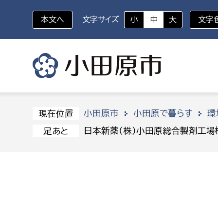
本文へ
文字サイズ
小
中
大
文字
いざというときに
対象者を選択
組織から探す
小田原市
小田原で暮らす
環
現在位置
日本新薬(株)小田原総合製剤工場
足あと
部に属さない室
企画部
新生児・乳幼児
休日救急外来
防
秘書室
企画政
幼稚園児・保育園児
広報広聴室
財政課
コンプライアンス推進室
資産マ
小・中学生
デジタ