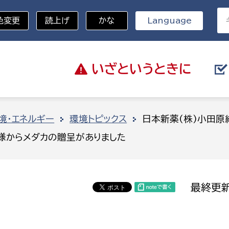
色変更
読上げ
かな
Language
いざと
いうときに
分野を選択
境・エネルギー
環境トピックス
日本新薬(株)小田原
様からメダカの贈呈がありました
総務部
戸籍
災・ハザードマップ
避難場所
策課
総務課
税
職員課
最終更新
ネジメント課
財産管理課
教育・子育て
ル推進課
契約検査課