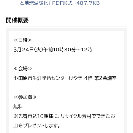
と地球温暖化」 PDF形式 ：487.7ＫＢ
開催概要
≪日時≫
３月24日（火）午前10時30分～12時
≪会場≫
小田原市生涯学習センターけやき ４階 第２会議室
≪参加費≫
無料
※先着申込１０組様に、リサイクル素材でできたお
皿をプレゼントします。