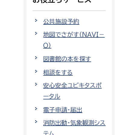
相談をしたい
公共施設予約
支払いをしたい
地図でさがす（NAVI－
働きたい
環境部
O）
環境政策課
図書館の本を探す
遊びたい
ゼロカーボン推進課
相談をする
小田原のことを知りたい
環境保護課
安心安全ユビキタスポ
環境事業センター
イベント・講座などに参加したい
ータル
電子申請・届出
務所
まちづくりに関わりたい
消防出動・気象観測シス
都市部
テム