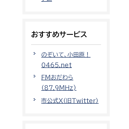
都市政策課
都市計画課
地域交通課
おすすめサービス
建築指導課
開発審査課
のぞいて、小田原！
0465.net
ー
消防
FMおだわら
消防総務課
（87.9MHz)
課
予防課
市公式X（旧Twitter）
課
警防計画課
救急課
情報司令課