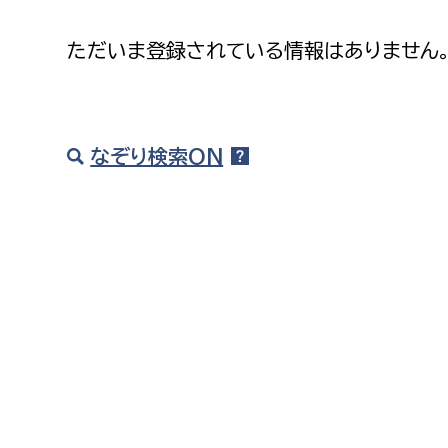
高校生・大学生など
ただいま登録されている情報はありません
若者
妊産婦
市民部
防災部
なぞり検索ON
地域政策課
防災対
高齢者
地域安全課
障がい者
人権・男女共同参画課
戸籍住民課
傷病者
事業者
福祉健康部
子ども
労働者