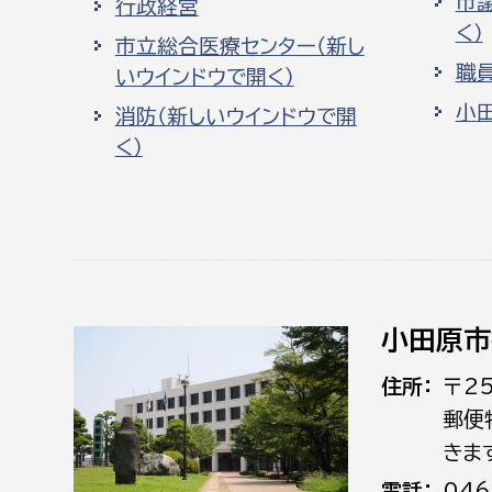
市
行政経営
く）
市立総合医療センター（新し
職
いウインドウで開く）
小
消防（新しいウインドウで開
く）
小田原市
住所
〒2
郵便
きま
電話
046