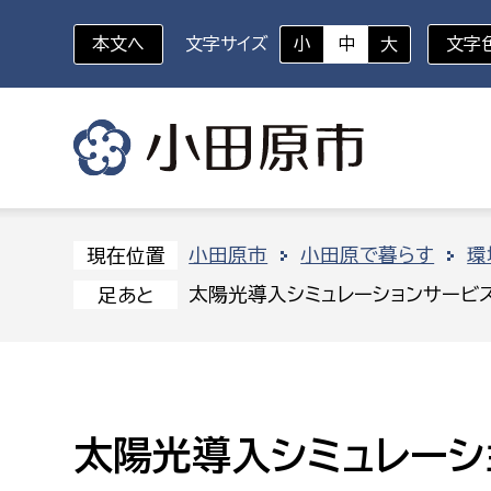
本文へ
文字サイズ
小
中
大
文字
いざというときに
対象者を選択
組織から探す
小田原市
小田原で暮らす
環
現在位置
太陽光導入シミュレーションサービ
足あと
部に属さない室
企画部
新生児・乳幼児
休日救急外来
防
秘書室
企画政
幼稚園児・保育園児
広報広聴室
財政課
コンプライアンス推進室
資産マ
太陽光導入シミュレーシ
小・中学生
デジタ