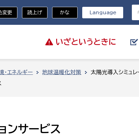
色変更
読上げ
かな
Language
いざと
いうときに
分野を選択
境・エネルギー
地球温暖化対策
太陽光導入シミュレ
ス
総務部
戸籍
災・ハザードマップ
避難場所
策課
総務課
税
職員課
ネジメント課
財産管理課
ョンサービス
教育・子育て
ル推進課
契約検査課