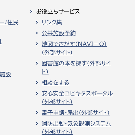
お役立ちサービス
ー/住民
リンク集
公共施設予約
祉
地図でさがす（NAVI－O）
（外部サイト）
図書館の本を探す（外部サイ
ト）
化施設
相談をする
安心安全ユビキタスポータル
（外部サイト）
電子申請・届出（外部サイト）
消防出動・気象観測システム
（外部サイト）