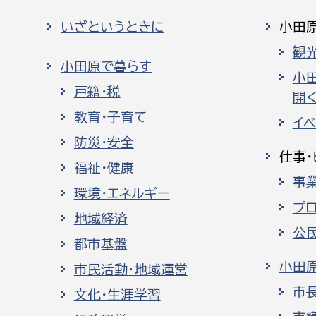
いざというときに
小田
観
小田原で暮らす
小
戸籍・税
開く
教育・子育て
イ
防災・安全
仕事・
福祉・健康
事
環境・エネルギー
プ
地域経済
公
都市基盤
小田
市民活動・地域運営
市
文化・生涯学習