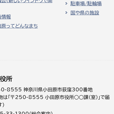
議会（新しいウインドウで開
駐車場/駐輪場
国や県の施設
員情報
田原ってどんなまち
役所
50-8555 神奈川県小田原市荻窪300番地
物は「〒250-8555 小田原市役所○○課（室）」で届
す）
5-33-1300（総合案内）