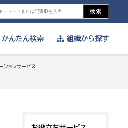
かんたん
検索
組織から
探す
目的を選択
ーションサービス
公営事業部
支援や給付を受けたい
消防
事業課
届け出や申請をしたい
証明書がほしい
お役立ちサービス