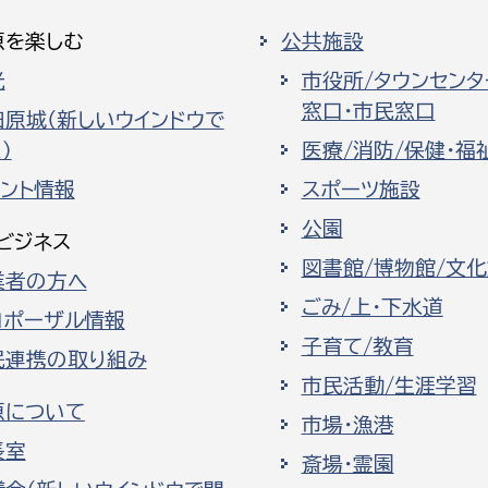
原を楽しむ
公共施設
光
市役所/タウンセンタ
窓口・市民窓口
田原城（新しいウインドウで
）
医療/消防/保健・福
ベント情報
スポーツ施設
公園
ビジネス
図書館/博物館/文
業者の方へ
ごみ/上・下水道
ロポーザル情報
子育て/教育
民連携の取り組み
市民活動/生涯学習
原について
市場・漁港
長室
斎場・霊園