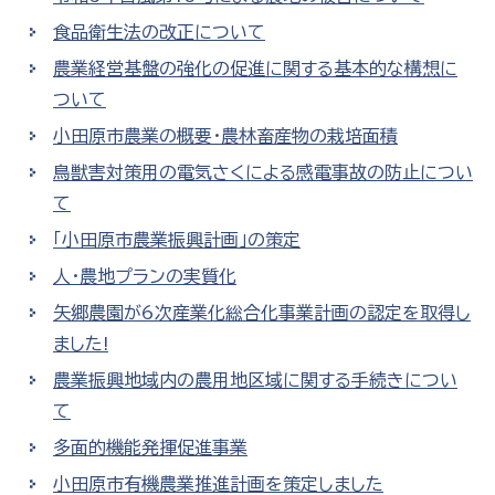
食品衛生法の改正について
農業経営基盤の強化の促進に関する基本的な構想に
ついて
小田原市農業の概要・農林畜産物の栽培面積
鳥獣害対策用の電気さくによる感電事故の防止につい
て
「小田原市農業振興計画」の策定
人・農地プランの実質化
矢郷農園が6次産業化総合化事業計画の認定を取得し
ました!
農業振興地域内の農用地区域に関する手続きについ
て
多面的機能発揮促進事業
小田原市有機農業推進計画を策定しました