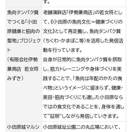
す。
魚肉タンパク質
老舗蒲鉾店「伊勢兼商店」の若女将とし
でつくる「小田
て、《小田原の魚肉文化＝健康づくりの
原健康と筋肉の
文化》として再定義し、魚肉タンパク質
聖地」プロジェク
（ちくわ・かまぼこ等）を活用した発信活
ト
動を行っています。
（有限会社伊勢
自身が日常的に魚肉タンパク質を摂取
兼商店 若女将
し、筋力トレーニングや身体づくりを実
みずき）
践することで、「魚肉は年配のかたの食
べ物」というイメージに留まらず、健康・
美容・筋肉づくりにも適した小田原なら
ではの食文化であることを、身体を通し
て”証明”しながら発信していきます。
小田原城マルシ
小田原城址公園二の丸広場において、