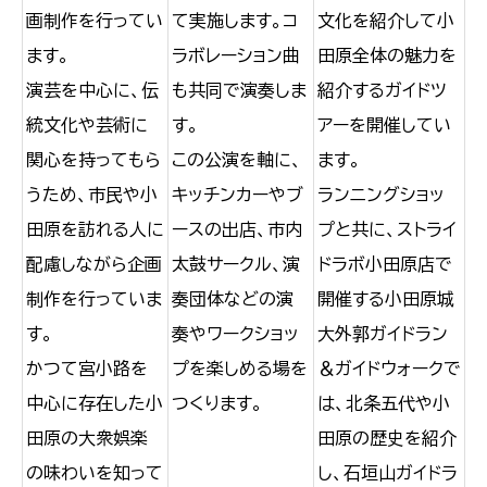
画制作を行ってい
て実施します。コ
文化を紹介して小
ます。
ラボレーション曲
田原全体の魅力を
演芸を中心に、伝
も共同で演奏しま
紹介するガイドツ
統文化や芸術に
す。
アーを開催してい
関心を持ってもら
この公演を軸に、
ます。
うため、市民や小
キッチンカーやブ
ランニングショッ
田原を訪れる人に
ースの出店、市内
プと共に、ストライ
配慮しながら企画
太鼓サークル、演
ドラボ小田原店で
制作を行っていま
奏団体などの演
開催する小田原城
す。
奏やワークショッ
大外郭ガイドラン
かつて宮小路を
プを楽しめる場を
＆ガイドウォークで
中心に存在した小
つくります。
は、北条五代や小
田原の大衆娯楽
田原の歴史を紹介
の味わいを知って
し、石垣山ガイドラ