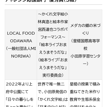
～かくれ文字絵小
林真澄と絵本作家
メダカの郷の米づ
宮西達也コラボパ
LOCAL FOOD
くり
フォーマンス～
ODAWARA
（星槎国際高等学
「絵本ライブおま
（一般社団法人MI
校
えうまそうだな」
NORIWA）
小田原学習センタ
（絵本ライブ「おま
ー）
えうまそうだな」
実行委員会）
2022年より上
世界で唯一無二
星槎の授業で積み
府中公園にて
で、小田原発信の
重ねてきた米作り
「日々の暮らしを
「かくれ文字絵」は
教育や生態系保全
ちょっと豊かに」
「日本のひらがな
の学びを土台と