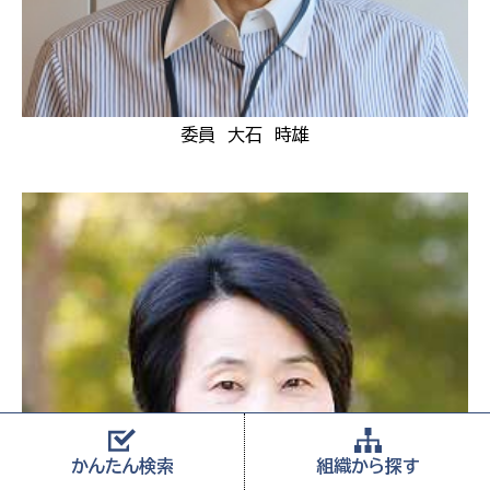
委員 大石 時雄
かんたん
検索
組織から
探す