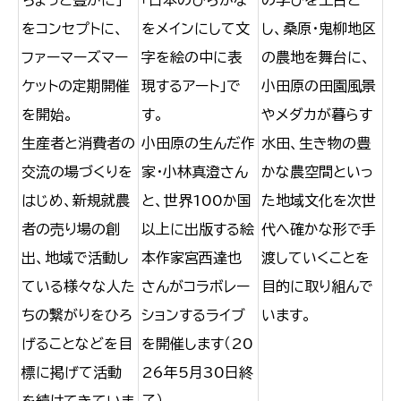
をコンセプトに、
をメインにして文
し、桑原・鬼柳地区
ファーマーズマー
字を絵の中に表
の農地を舞台に、
ケットの定期開催
現するアート」で
小田原の田園風景
を開始。
す。
やメダカが暮らす
生産者と消費者の
小田原の生んだ作
水田、生き物の豊
交流の場づくりを
家・小林真澄さん
かな農空間といっ
はじめ、新規就農
と、世界100か国
た地域文化を次世
者の売り場の創
以上に出版する絵
代へ確かな形で手
出、地域で活動し
本作家宮西達也
渡していくことを
ている様々な人た
さんがコラボレー
目的に取り組んで
ちの繋がりをひろ
ションするライブ
います。
げることなどを目
を開催します（20
標に掲げて活動
26年5月30日終
を続けてきていま
了）