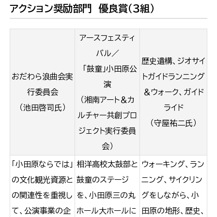
アクション奨励部門 優良賞（３組）
アースフェスティ
バル／
歴史遺構、ジオサイ
「鼓童」小田原公
おだわら浪曲会実
トガイドランニング
演
行委員会
＆ウォーク、ガイド
（湘南アート＆カ
（池田啓司氏）
ライド
ルチャー共創プロ
（守屋祐二氏）
ジェクト実行委員
会）
「小田原ならでは」
相洋高校太鼓部と
ウォーキング、ラン
の文化観光資源と
鼓童のステージ
ニング、サイクリン
の関連性を重視し
を、小田原三の丸
グをしながら、小
て、公演事業の企
ホール大ホールに
田原の地形、歴史、