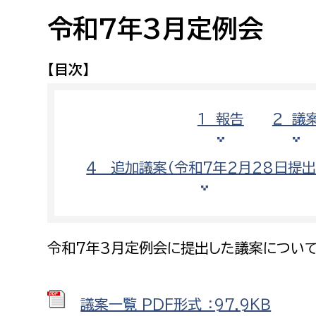
高校生・大学生など
令和7年3月定例会
若者
【目次】
妊産婦
市民部
防災部
１ 報告
２ 議
地域政策課
防災対
高齢者
地域安全課
4 追加議案（令和7年2月28日提出
障がい者
人権・男女共同参画課
戸籍住民課
傷病者
令和7年3月定例会に提出した議案について
事業者
福祉健康部
子ども
議案一覧 PDF形式 ：97.9ＫＢ
労働者