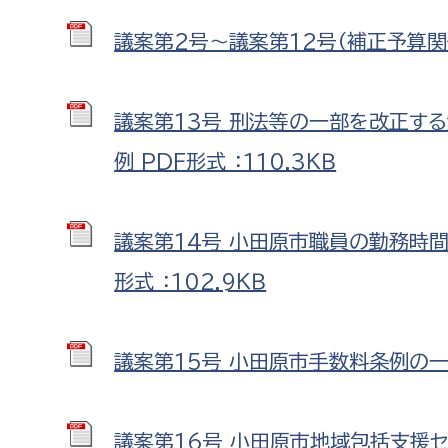
議案第2号～議案第12号（補正予算関係
議案第13号 刑法等の一部を改正す
例 PDF形式 ：110.3ＫＢ
議案第14号 小田原市職員の勤務時間
形式 ：102.9ＫＢ
議案第15号 小田原市手数料条例の一
議案第16号 小田原市地域包括支援