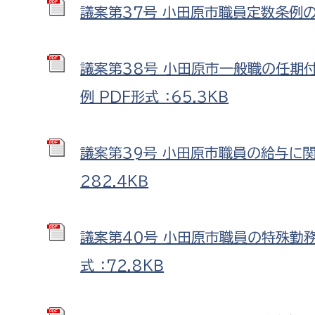
議案第37号 小田原市職員定数条例の一
議案第38号 小田原市一般職の任期
例 PDF形式 ：65.3ＫＢ
議案第39号 小田原市職員の給与に関
282.4ＫＢ
議案第40号 小田原市職員の特殊勤
式 ：72.8ＫＢ