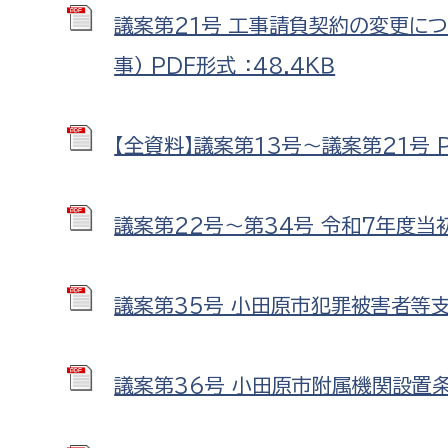
議案第21号 工事請負契約の変更に
事） PDF形式 ：48.4ＫＢ
【全資料】議案第13号～議案第21号 PD
議案第22号～第34号 令和7年度当初予
議案第35号 小田原市犯罪被害者等支援
議案第36号 小田原市附属機関設置条例