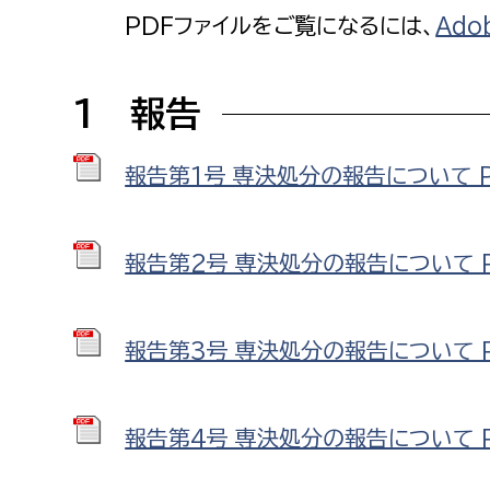
福祉政策課
子ども
PDFファイルをご覧になるには、
Ado
求職者
生活援護課
子ども
高齢介護課
保育課
1 報告
外国人
障がい福祉課
保険課
報告第1号_専決処分の報告について PD
ペット
健康づくり課
報告第2号_専決処分の報告について PD
建設部
会計管
建設政策課
出納室
報告第3号_専決処分の報告について PD
国県事業推進課
土木管理課
道水路整備課
報告第4号_専決処分の報告について PD
みどり公園課