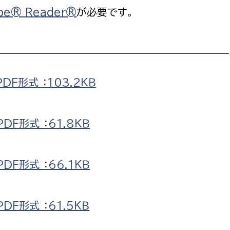
政策課
産業政策課
be® Reader®
が必要です。
観光
若者支援課
観光課
農政課
消防
水産海浜課
F形式 ：103.2ＫＢ
病院
市議会
F形式 ：61.8ＫＢ
理者
市立総合医療センタ
患者サポートセンター
F形式 ：66.1ＫＢ
病院管理局：経営管理
病院管理局：施設用度
病院管理局：医事課
F形式 ：61.5ＫＢ