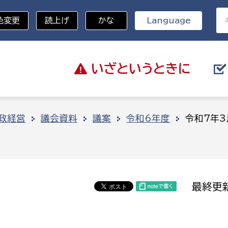
色変更
読上げ
かな
Language
いざと
いうときに
分野を選択
政経営
議会資料
議案
令和6年度
令和7年
総務部
戸籍
災・ハザードマップ
避難場所
策課
総務課
税
職員課
最終更新
ネジメント課
財産管理課
教育・子育て
ル推進課
契約検査課