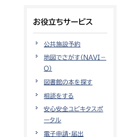
相談をしたい
お役立ちサービス
支払いをしたい
働きたい
環境部
公共施設予約
地図でさがす（NAVI－
環境政策課
遊びたい
O）
ゼロカーボン推進課
小田原のことを知りたい
環境保護課
図書館の本を探す
環境事業センター
相談をする
イベント・講座などに参加したい
安心安全ユビキタスポ
務所
まちづくりに関わりたい
ータル
都市部
電子申請・届出