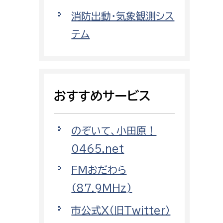
都市政策課
消防出動・気象観測シス
都市計画課
テム
地域交通課
建築指導課
開発審査課
おすすめサービス
ー
消防
のぞいて、小田原！
消防総務課
0465.net
課
予防課
FMおだわら
課
警防計画課
（87.9MHz)
救急課
市公式X（旧Twitter）
情報司令課