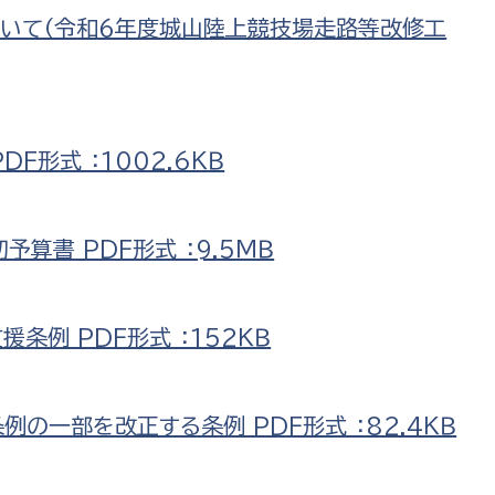
ついて（令和６年度城山陸上競技場走路等改修工
F形式 ：1002.6ＫＢ
算書 PDF形式 ：9.5ＭＢ
条例 PDF形式 ：152ＫＢ
の一部を改正する条例 PDF形式 ：82.4ＫＢ