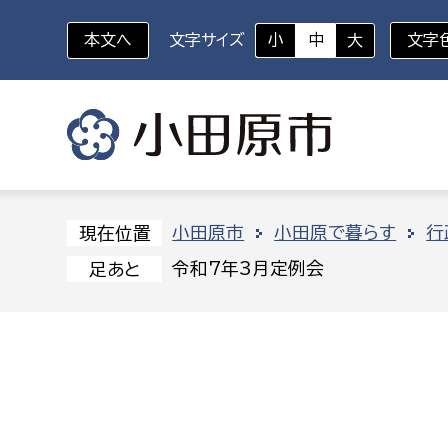
本文へ
文字サイズ
小
中
大
文字
いざというときに
対象者を選択
組織から探す
小田原市
小田原で暮らす
行
現在位置
令和7年3月定例会
足あと
部に属さない室
企画部
新生児・乳幼児
休日救急外来
防
秘書室
企画政
幼稚園児・保育園児
広報広聴室
財政課
コンプライアンス推進室
資産マ
小・中学生
デジタ