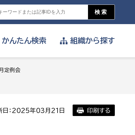
かんたん
検索
組織から
探す
目的を選択
3月定例会
公営事業部
支援や給付を受けたい
消防
事業課
届け出や申請をしたい
日：2025年03月21日
印刷する
証明書がほしい