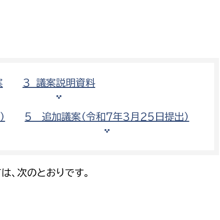
防災・安全
市税総務課
市民税課
福祉・健康
資産税課
環境・エネルギー
文化部
案
３ 議案説明資料
策課
文化政策課
地域経済
生涯学習課
）
5 追加議案（令和7年3月25日提出）
都市基盤
文化財課
図書館
文化・生涯学習
スポーツ課
は、次のとおりです。
小田原城総合管理事
市民活動・地域づくり
若者部
経済部
行政経営