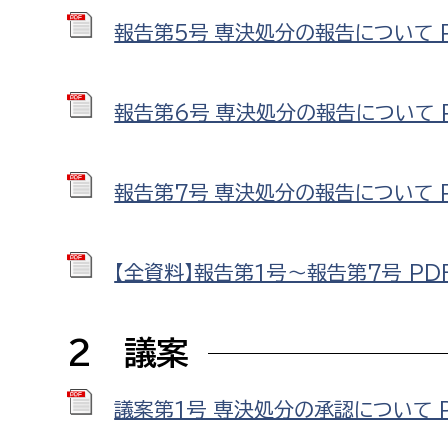
建築課
報告第5号_専決処分の報告について PD
報告第6号_専決処分の報告について PD
上下水道局
教育部
経営総務課
教育総
報告第7号_専決処分の報告について PD
給排水業務課
保健給
水道整備課
教育指
【全資料】報告第1号～報告第7号 PDF形
下水道整備課
浄水管理課
2 議案
農業委員会事務局
議会局
議案第1号 専決処分の承認について PD
農業委員会事務局
議会総