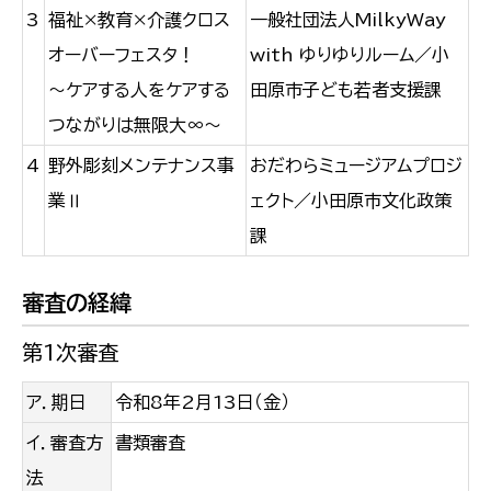
3
福祉×教育×介護クロス
一般社団法人MilkyWay
オーバーフェスタ！
with ゆりゆりルーム／小
～ケアする人をケアする
田原市子ども若者支援課
つながりは無限大∞～
4
野外彫刻メンテナンス事
おだわらミュージアムプロジ
業Ⅱ
ェクト／小田原市文化政策
課
審査の経緯
第1次審査
ア．期日
令和8年2月13日（金）
イ．審査方
書類審査
法