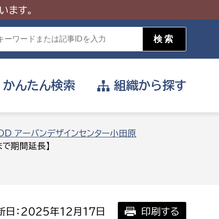
います。
かんたん
検索
組織から
探す
目的を選択
OD アーバンデザインセンター小田原
まで期間延長】
公営事業部
支援や給付を受けたい
消防
事業課
届け出や申請をしたい
日：2025年12月17日
印刷する