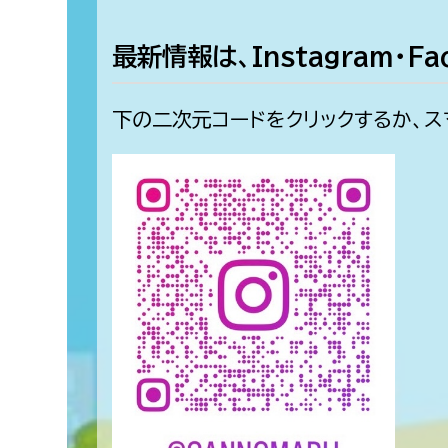
みどり公園課
最新情報は、Instagram・Fa
建築課
下の二次元コードをクリックするか、ス
上下水道局
教育部
経営総務課
教育総
給排水業務課
保健給
水道整備課
教育指
下水道整備課
浄水管理課
農業委員会事務局
議会局