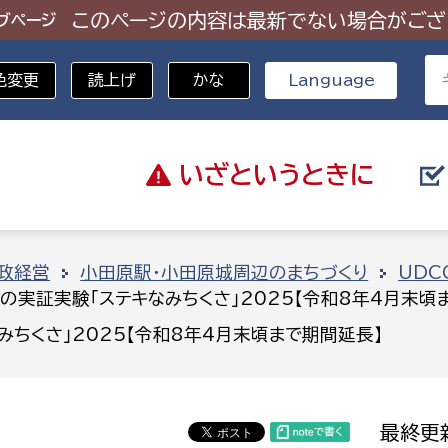
このページの内容は最新でない場合がござ
ブページ
色変更
読上げ
かな
Language
いざと
いうときに
分野を選択
政経営
小田原駅・小田原城周辺のまちづくり
UDC
の実証実験「ステキなみちくさ」2025【令和8年4月末頃
総務部
戸籍
ちくさ」2025【令和8年4月末頃まで期間延長】
災・ハザードマップ
避難場所
策課
総務課
税
職員課
最終更新
ネジメント課
財産管理課