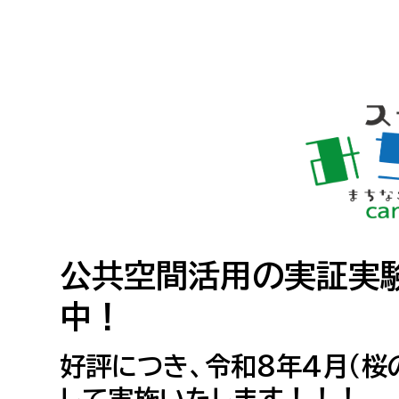
小・中学生
デジタ
高校生・大学生など
若者
妊産婦
市民部
防災部
地域政策課
防災対
高齢者
地域安全課
障がい者
人権・男女共同参画課
公共空間活用の実証実験
戸籍住民課
中！
傷病者
好評につき、令和８年4月（桜
事業者