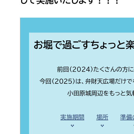
して実施いたします！！！
福祉健康部
子ども
労働者
福祉政策課
子ども
求職者
生活援護課
子ども
高齢介護課
保育課
外国人
お堀で過ごすちょっと
障がい福祉課
保険課
ペット
前回（2024）たくさんの方
健康づくり課
今回（２０２５）は、弁財天広場だけ
建設部
会計管
小田原城周辺をもっと気
建設政策課
出納室
国県事業推進課
実施期間
場所
準備
土木管理課
道水路整備課