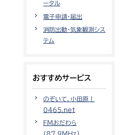
都市部
ータル
電子申請・届出
都市政策課
都市計画課
消防出動・気象観測シス
地域交通課
テム
建築指導課
開発審査課
おすすめサービス
ー
消防
のぞいて、小田原！
消防総務課
0465.net
課
予防課
課
警防計画課
FMおだわら
救急課
（87.9MHz)