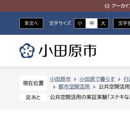
アーカイ
本文へ
文字サイズ
小
中
大
文字
いざというときに
対象者を選択
組織から探す
小田原市
小田原で暮らす
行
現在位置
都市空間活用
公共空間活用
部に属さない室
企画部
新生児・乳幼児
公共空間活用の実証実験「ステキなみ
足あと
休日救急外来
防
秘書室
企画政
幼稚園児・保育園児
広報広聴室
財政課
コンプライアンス推進室
資産マ