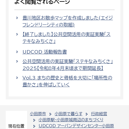
よく閲覧されるページ
豊川地区お散歩マップを作成しました(エイジ
フレンドリーシティの取組)
【終了しました】公共空間活用の実証実験「ス
テキなみちくさ」
UDCOD 活動報告書
公共空間活用の実証実験「ステキなみちくさ」
2025【令和8年4月末頃まで期間延長】
Vol.3 まちの歴史と骨格を大切に「場所性の
豊かさ」を伸ばしていく
小田原市
小田原で暮らす
行政経営
小田原駅・小田原城周辺のまちづくり
UDCOD アーバンデザインセンター小田原
現在位置