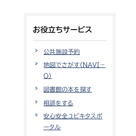
相談をしたい
支払いをしたい
お役立ちサービス
働きたい
環境部
公共施設予約
環境政策課
遊びたい
地図でさがす（NAVI－
ゼロカーボン推進課
O）
小田原のことを知りたい
環境保護課
図書館の本を探す
環境事業センター
イベント・講座などに参加したい
相談をする
務所
まちづくりに関わりたい
安心安全ユビキタスポ
都市部
ータル