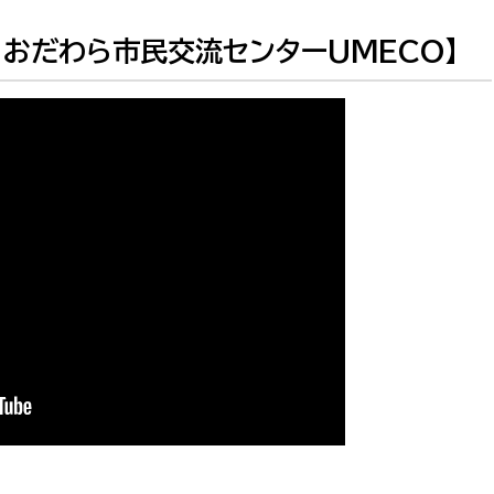
政策課
産業政策課
観光
）おだわら市民交流センターUMECO】
若者支援課
観光課
農政課
消防
水産海浜課
病院
市議会
理者
市立総合医療センタ
患者サポートセンター
病院管理局：経営管理
病院管理局：施設用度
病院管理局：医事課