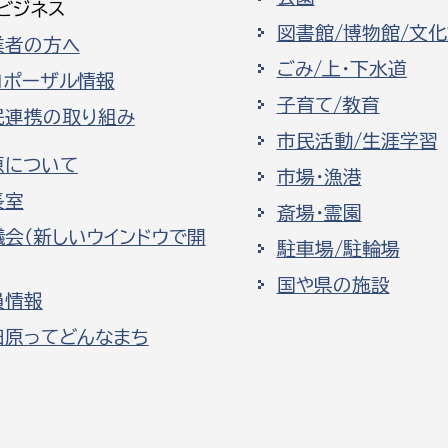
ビジネス
図書館/博物館/文
業者の方へ
ごみ/上・下水道
ロポーザル情報
子育て/教育
民連携の取り組み
市民活動/生涯学習
原について
市場・漁港
長室
斎場・霊園
議会（新しいウインドウで開
駐車場/駐輪場
国や県の施設
員情報
田原ってどんなまち