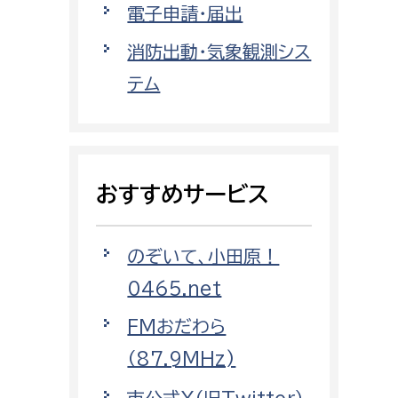
電子申請・届出
都市政策課
都市計画課
消防出動・気象観測シス
地域交通課
テム
建築指導課
開発審査課
おすすめサービス
ー
消防
のぞいて、小田原！
消防総務課
0465.net
課
予防課
課
警防計画課
FMおだわら
救急課
（87.9MHz)
情報司令課