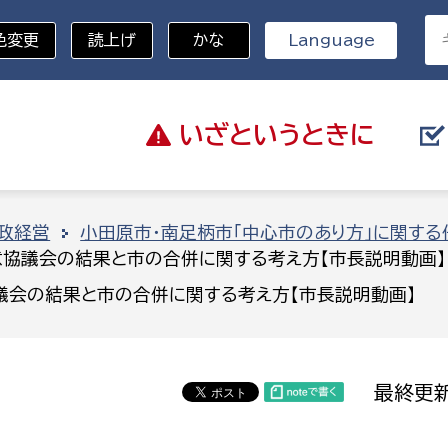
色変更
読上げ
かな
Language
いざと
いうときに
分野を選択
政経営
小田原市・南足柄市「中心市のあり方」に関す
意協議会の結果と市の合併に関する考え方【市長説明動画】
総務部
戸籍
議会の結果と市の合併に関する考え方【市長説明動画】
災・ハザードマップ
避難場所
策課
総務課
税
職員課
最終更新
ネジメント課
財産管理課
教育・子育て
ル推進課
契約検査課