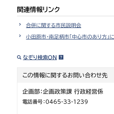
建築課
関連情報リンク
合併に関する市民説明会
上下水道局
教育部
小田原市・南足柄市「中心市のあり方」
経営総務課
教育総
給排水業務課
保健給
なぞり検索ON
水道整備課
教育指
この情報に関するお問い合わせ先
下水道整備課
浄水管理課
企画部：企画政策課 行政経営係
農業委員会事務局
議会局
電話番号：0465-33-1239
農業委員会事務局
議会総