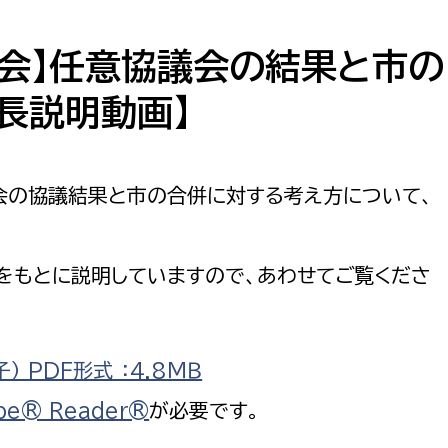
防災・安全
市税総務課
市民税課
会】任意協議会の結果と市の
福祉・健康
資産税課
長説明動画】
環境・エネルギー
文化部
策課
文化政策課
会の協議結果と市の合併に対する考え方について、
地域経済
生涯学習課
都市基盤
文化財課
をもとに説明していますので、あわせてご覧くださ
図書館
文化・生涯学習
スポーツ課
小田原城総合管理事
 PDF形式 ：4.8ＭＢ
市民活動・地域づくり
be® Reader®
が必要です。
若者部
経済部
行政経営