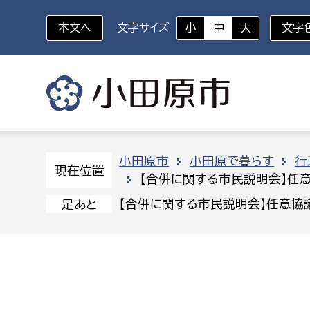
本文へ
文字サイズ
小
中
大
文字
いざというときに
対象者を選択
組織から探す
小田原市
小田原で暮らす
行
現在位置
【合併に関する市民説明会】任
部に属さない室
企画部
新生児・乳幼児
【合併に関する市民説明会】任意協
足あと
休日救急外来
防
秘書室
企画政
幼稚園児・保育園児
広報広聴室
財政課
コンプライアンス推進室
資産マ
小・中学生
デジタ