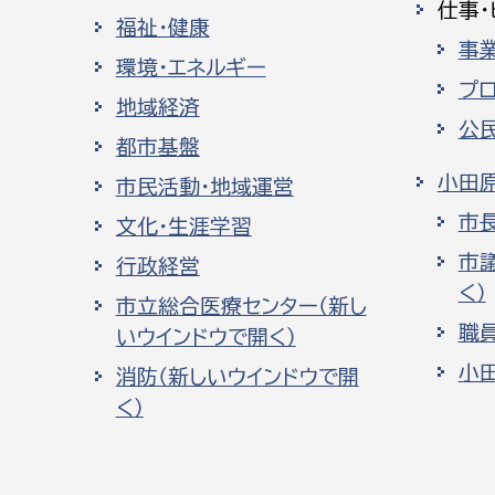
仕事・
福祉・健康
事
環境・エネルギー
プ
地域経済
公
都市基盤
小田
市民活動・地域運営
市
文化・生涯学習
市
行政経営
く）
市立総合医療センター（新し
職
いウインドウで開く）
小
消防（新しいウインドウで開
く）