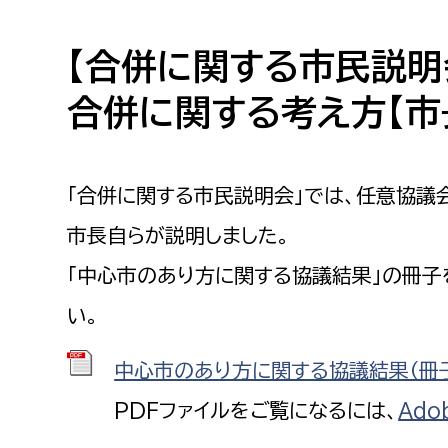
高校生・大学生など
【合併に関する市民説明
若者
合併に関する考え方【市
妊産婦
市民部
防災部
地域政策課
防災対
「合併に関する市民説明会」では、任意協議
高齢者
地域安全課
市長自らが説明しました。
障がい者
人権・男女共同参画課
「中心市のあり方に関する協議結果」の冊子
戸籍住民課
傷病者
い。
中心市のあり方に関する協議結果（冊子）
事業者
PDFファイルをご覧になるには、
Ado
福祉健康部
子ども
労働者