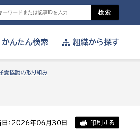
かんたん
検索
組織から
探す
目的を選択
る任意協議の取り組み
公営事業部
支援や給付を受けたい
消防
事業課
届け出や申請をしたい
日：2026年06月30日
印刷する
証明書がほしい