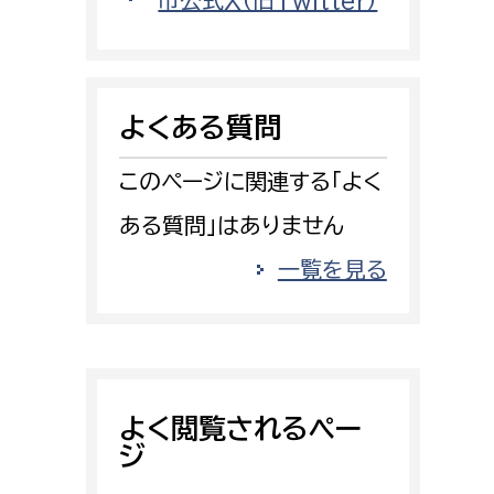
市公式X（旧Twitter）
消防課
警防第1課
警防第2課
よくある質問
局
監査事務局
このページに関連する「よく
局
監査事務局
ある質問」はありません
一覧を見る
よく閲覧されるペー
ジ