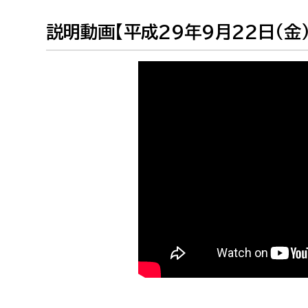
福祉政策課
子ども
求職者
説明動画【平成29年9月22日（金
生活援護課
子ども
高齢介護課
保育課
外国人
障がい福祉課
保険課
ペット
健康づくり課
建設部
会計管
建設政策課
出納室
国県事業推進課
土木管理課
道水路整備課
みどり公園課