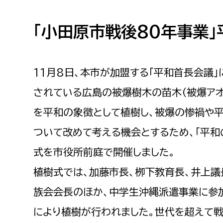
高校生・大学生など
「小田原市戦後80年事業
若者
妊産婦
市民部
防災部
11月8日、本市が加盟する「平和首長会議」
されている広島の被爆樹木の苗木（被爆アオ
地域政策課
防災対
高齢者
を平和の象徴として植樹し、被爆の惨禍や
地域安全課
障がい者
人権・男女共同参画課
ついて改めて考える機会とするため、「平和
戸籍住民課
式を市役所前庭で開催しました。
傷病者
植樹式では、加藤市長、栁下教育長、井上議
事業者
族会会長のほか、中学生沖縄派遣事業に参
福祉健康部
子ども
により植樹が行われました。世代を超えて
労働者