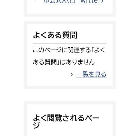
市公式X（旧Twitter）
消防課
警防第1課
警防第2課
よくある質問
局
監査事務局
このページに関連する「よく
局
監査事務局
ある質問」はありません
一覧を見る
よく閲覧されるペー
ジ