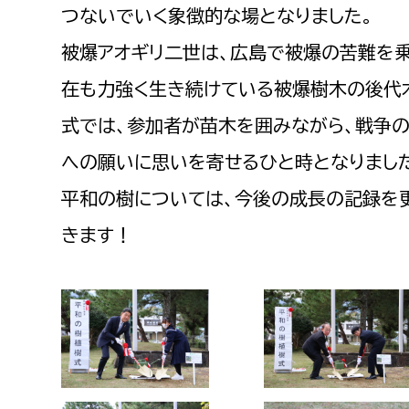
つないでいく象徴的な場となりました。
福祉政策課
子ども
求職者
生活援護課
子ども
被爆アオギリ二世は、広島で被爆の苦難を乗
高齢介護課
保育課
在も力強く生き続けている被爆樹木の後代
外国人
障がい福祉課
式では、参加者が苗木を囲みながら、戦争
保険課
ペット
への願いに思いを寄せるひと時となりまし
健康づくり課
平和の樹については、今後の成長の記録を
建設部
会計管
きます！
建設政策課
出納室
国県事業推進課
土木管理課
道水路整備課
みどり公園課