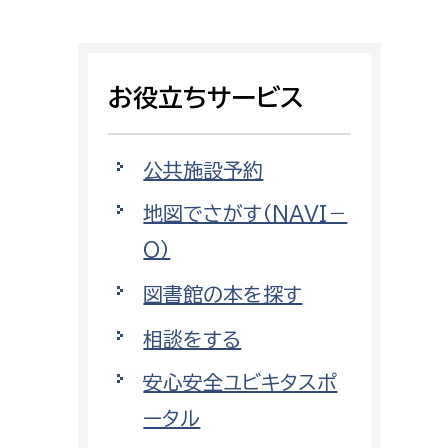
相談をしたい
支払いをしたい
お役立ちサービス
働きたい
環境部
公共施設予約
環境政策課
遊びたい
地図でさがす（NAVI－
ゼロカーボン推進課
O）
小田原のことを知りたい
環境保護課
図書館の本を探す
環境事業センター
イベント・講座などに参加したい
相談をする
務所
まちづくりに関わりたい
安心安全ユビキタスポ
都市部
ータル