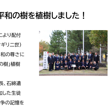
防災・安全
市税総務課
市民税課
」平和の樹を植樹しました！
福祉・健康
資産税課
環境・エネルギー
文化部
により配付
ギリ二世）
策課
文化政策課
地域経済
平和の尊さに
生涯学習課
都市基盤
文化財課
の樹」植樹
図書館
文化・生涯学習
スポーツ課
長、石綿遺
小田原城総合管理事
市民活動・地域づくり
加した生徒
若者部
経済部
戦争の記憶を
行政経営