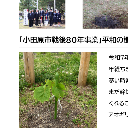
建築課
「小田原市戦後80年事業」平和の
上下水道局
教育部
経営総務課
教育総
令和7
給排水業務課
保健給
年経ち
水道整備課
教育指
寒い時
下水道整備課
まだ幹
浄水管理課
くれる
農業委員会事務局
議会局
アオギ
農業委員会事務局
議会総