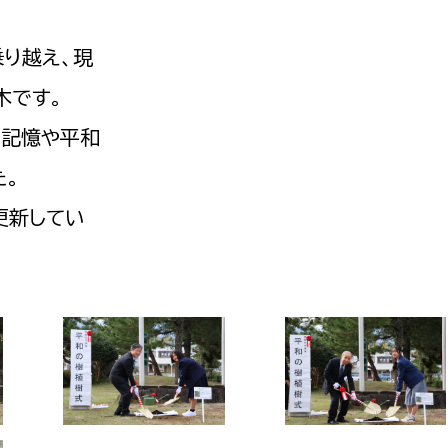
政策課
産業政策課
観光
若者支援課
観光課
り越え、現
農政課
木です。
消防
水産海浜課
の記憶や平和
病院
た。
更新してい
市議会
理者
市立総合医療センタ
患者サポートセンター
病院管理局：経営管理
病院管理局：施設用度
病院管理局：医事課