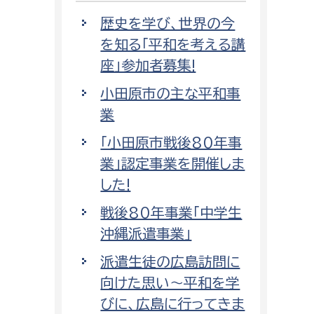
歴史を学び、世界の今
を知る「平和を考える講
座」参加者募集!
小田原市の主な平和事
業
「小田原市戦後80年事
業」認定事業を開催しま
した!
戦後80年事業「中学生
沖縄派遣事業」
派遣生徒の広島訪問に
向けた思い〜平和を学
びに、広島に行ってきま