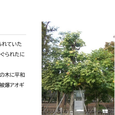
られていた
えぐられたに
この木に平和
被爆アオギ