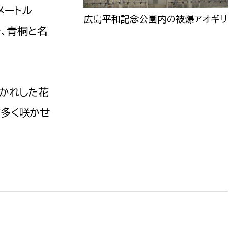
メートル
広島平和記念公園内の被爆アオギリ
、青桐と名
分かれした花
数多く咲かせ