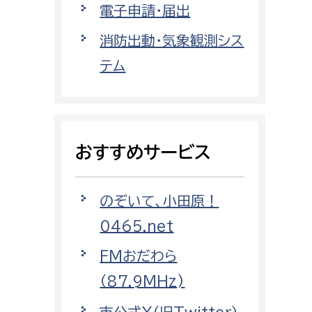
電子申請・届出
都市政策課
都市計画課
消防出動・気象観測シス
地域交通課
テム
建築指導課
開発審査課
おすすめサービス
ー
消防
のぞいて、小田原！
消防総務課
0465.net
課
予防課
課
警防計画課
FMおだわら
救急課
（87.9MHz)
情報司令課