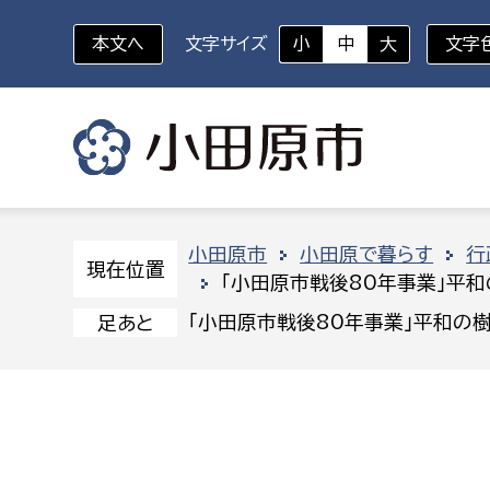
本文へ
文字サイズ
小
中
大
文字
いざというときに
対象者を選択
組織から探す
小田原市
小田原で暮らす
行
現在位置
「小田原市戦後80年事業」平和
部に属さない室
企画部
新生児・乳幼児
「小田原市戦後80年事業」平和の樹
足あと
休日救急外来
防
秘書室
企画政
幼稚園児・保育園児
広報広聴室
財政課
コンプライアンス推進室
資産マ
小・中学生
デジタ