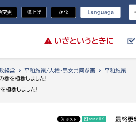
色変更
読上げ
かな
Language
いざと
いうときに
分野を選択
政経営
平和施策/人権・男女共同参画
平和施策
の樹を植樹しました!
総務部
戸籍
を植樹しました!
災・ハザードマップ
避難場所
策課
総務課
税
職員課
最終更新
ネジメント課
財産管理課
教育・子育て
ル推進課
契約検査課