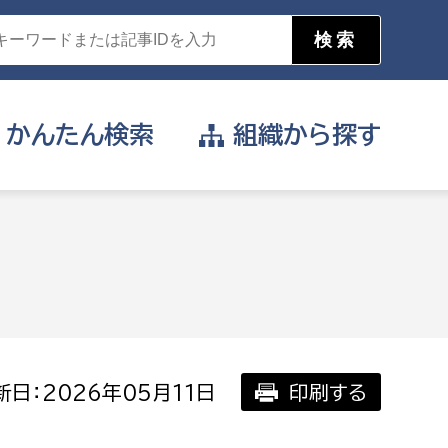
かんたん
検索
組織から
探す
目的を選択
公営事業部
支援や給付を受けたい
消防
事業課
届け出や申請をしたい
日：2026年05月11日
印刷する
証明書がほしい