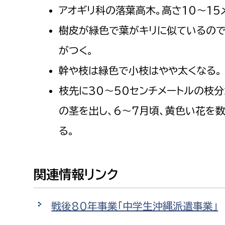
アオギリ科の落葉高木。高さ10～15
樹皮が緑色で葉がキリに似ているので
がつく。
幹や枝は緑色で小枝はやや太くなる。
枝先に30～50センチメートルの枝
の茎を出し、6～7月頃、黄色い花を
る。
関連情報リンク
戦後80年事業「中学生沖縄派遣事業」