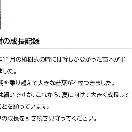
樹の成長記録
選挙管理委員会事務
務課
選挙管理委員会事務
年11月の植樹式の時には幹しかなかった苗木が半
食課
ました。
導課
期を乗り越えて大きな若葉が４枚つきました。
は細いですが、これから、夏に向けて大きく成長して
ことを願っています。
リの成長を引き続き見守ってください。
務課