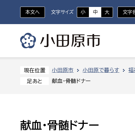
本文へ
文字サイズ
小
中
大
文字
いざというときに
対象者を選択
組織から探す
小田原市
小田原で暮らす
福
現在位置
献血・骨髄ドナー
足あと
部に属さない室
企画部
新生児・乳幼児
休日救急外来
防
秘書室
企画政
幼稚園児・保育園児
広報広聴室
財政課
コンプライアンス推進室
資産マ
献血・骨髄ドナー
小・中学生
デジタ