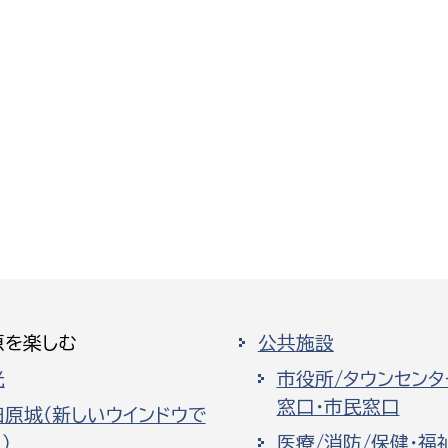
原を楽しむ
公共施設
光
市役所/タウンセンタ
窓口・市民窓口
田原城（新しいウインドウで
）
医療/消防/保健・福