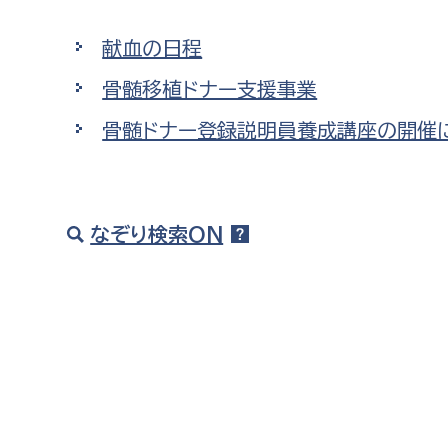
高校生・大学生など
献血の日程
若者
骨髄移植ドナー支援事業
骨髄ドナー登録説明員養成講座の開催
妊産婦
市民部
防災部
地域政策課
防災対
高齢者
地域安全課
なぞり検索ON
障がい者
人権・男女共同参画課
戸籍住民課
傷病者
事業者
福祉健康部
子ども
労働者