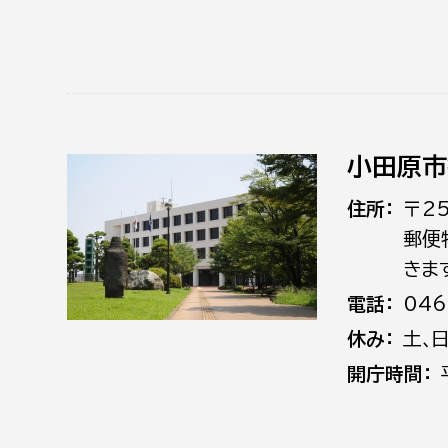
小田原市
住所
〒2
郵便
きま
電話
046
休み
土､
開庁時間