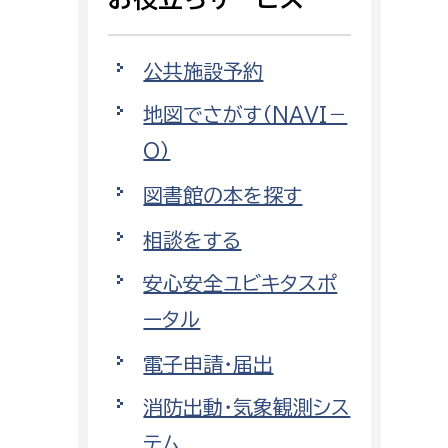
相談をしたい
公共施設予約
支払いをしたい
地図でさがす（NAVI－
働きたい
環境部
O）
環境政策課
図書館の本を探す
遊びたい
ゼロカーボン推進課
相談をする
小田原のことを知りたい
環境保護課
安心安全ユビキタスポ
環境事業センター
イベント・講座などに参加したい
ータル
電子申請・届出
務所
まちづくりに関わりたい
消防出動・気象観測シス
都市部
テム