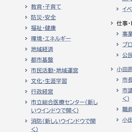
教育・子育て
イ
防災・安全
仕事・
福祉・健康
事
環境・エネルギー
プ
地域経済
公
都市基盤
小田
市民活動・地域運営
市
文化・生涯学習
市
行政経営
く）
市立総合医療センター（新し
職
いウインドウで開く）
小
消防（新しいウインドウで開
く）