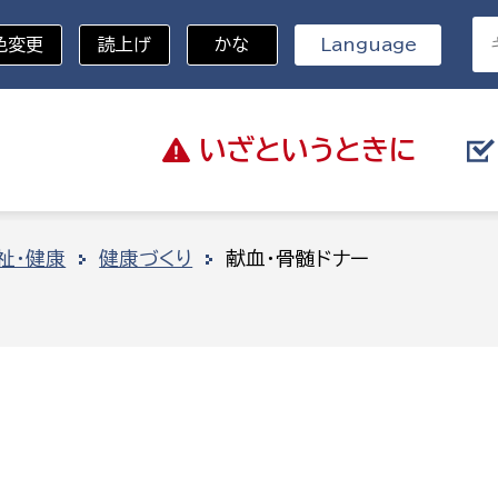
色変更
読上げ
かな
Language
いざと
いうときに
分野を選択
祉・健康
健康づくり
献血・骨髄ドナー
総務部
戸籍
災・ハザードマップ
避難場所
策課
総務課
税
職員課
ネジメント課
財産管理課
教育・子育て
ル推進課
契約検査課