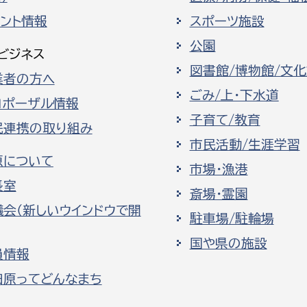
ベント情報
スポーツ施設
公園
ビジネス
図書館/博物館/文
業者の方へ
ごみ/上・下水道
ロポーザル情報
子育て/教育
民連携の取り組み
市民活動/生涯学習
原について
市場・漁港
長室
斎場・霊園
議会（新しいウインドウで開
駐車場/駐輪場
国や県の施設
員情報
田原ってどんなまち