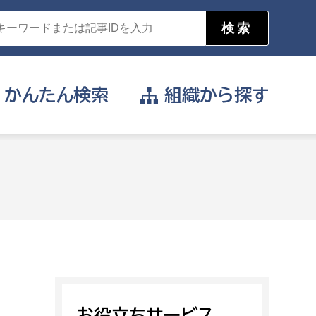
かんたん
検索
組織から
探す
目的を選択
公営事業部
支援や給付を受けたい
消防
事業課
届け出や申請をしたい
証明書がほしい
お役立ちサービス