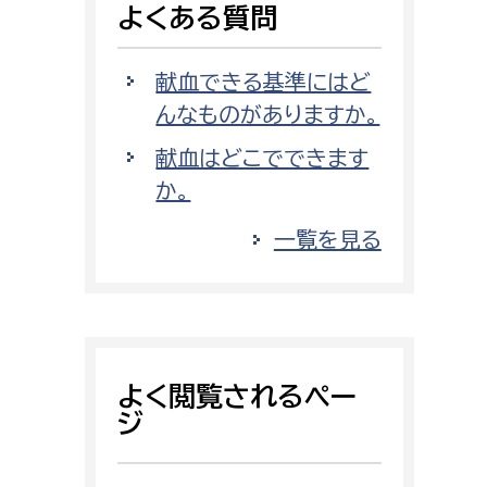
よくある質問
消防課
警防第1課
献血できる基準にはど
警防第2課
んなものがありますか。
局
監査事務局
献血はどこでできます
か。
局
監査事務局
一覧を見る
よく閲覧されるペー
ジ