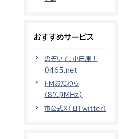
都市政策課
都市計画課
地域交通課
おすすめサービス
建築指導課
開発審査課
のぞいて、小田原！
0465.net
ー
消防
FMおだわら
消防総務課
（87.9MHz)
課
予防課
市公式X（旧Twitter）
課
警防計画課
救急課
情報司令課