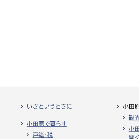
いざというときに
小田
観
小田原で暮らす
小
戸籍・税
開く