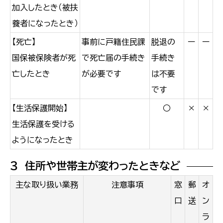
加入したとき（被扶
養者になったとき）
【死亡】
事前に戸籍住民課
脱退の
ー
ー
国保被保険者が死
で死亡届の手続き
手続き
亡したとき
が必要です
は不要
です
【生活保護開始】
○
×
×
生活保護を受ける
ようになったとき
３ 住所や世帯主が変わったときなど
主な取り扱い業務
注意事項
窓
郵
オ
口
送
ン
ラ