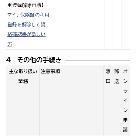
用登録解除申請】
マイナ保険証の利用
登録を解除して資
格確認書が欲しい
方
４ その他の手続き
主な取り扱い
注意事項
窓
郵
オ
業務
口
送
ン
ラ
イ
ン
申
請