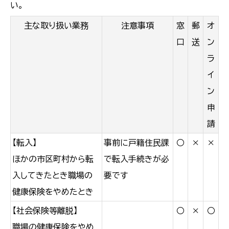
い。
主な取り扱い業務
注意事項
窓
郵
オ
口
送
ン
ラ
イ
ン
申
請
【転入】
事前に戸籍住民課
○
×
×
ほかの市区町村から転
で転入手続きが必
入してきたとき職場の
要です
健康保険をやめたとき
【社会保険等離脱】
○
×
○
職場の健康保険をやめ