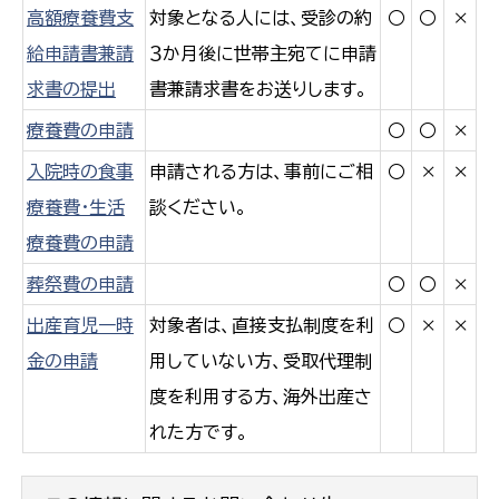
高額療養費支
対象となる人には、受診の約
○
○
×
給申請書兼請
３か月後に世帯主宛てに申請
求書の提出
書兼請求書をお送りします。
療養費の申請
○
○
×
入院時の食事
申請される方は、事前にご相
○
×
×
療養費・生活
談ください。
療養費の申請
葬祭費の申請
○
○
×
出産育児一時
対象者は、直接支払制度を利
○
×
×
金の申請
用していない方、受取代理制
度を利用する方、海外出産さ
れた方です。