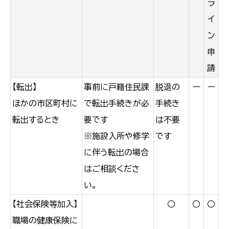
ラ
イ
ン
申
請
【転出】
事前に戸籍住民課
脱退の
ー
ー
ほかの市区町村に
で転出手続きが必
手続き
転出するとき
要です
は不要
※施設入所や修学
です
に伴う転出の場合
はご相談くださ
い。
【社会保険等加入】
○
○
○
職場の健康保険に