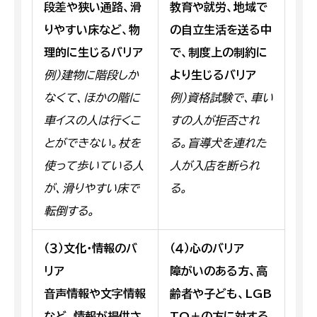
段差や狭い通路、滑
教育や就労、地域で
りやすい床など、物
の自立生活を送る中
理的に生じるバリア
で、制度上の制約に
例）建物に階段しか
より生じるバリア
なくて、ほかの階に
例）資格試験で、車い
車イスの人は行くこ
すの人が拒否され
とができない。杖を
る。盲導犬を連れた
使って歩いている人
人が入店を断られ
が、滑りやすい床で
る。
転倒する。
（３）文化・情報のバ
（４）心のバリア
リア
障がいのある方、高
音声情報や文字情報
齢者や子ども、LGB
など、情報が提供さ
TQ＋の方に対する