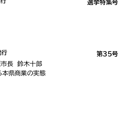
発行
選挙特集号
消防課
警防第1課
警防第2課
局
監査事務局
発行
第35号
局
監査事務局
原市長 鈴木十郎
る本県商業の実態