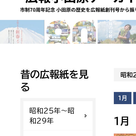
高校生・大学生など
若者
妊産婦
市民部
防災部
地域政策課
防災対
高齢者
地域安全課
昔の広報紙を見
昭和
障がい者
人権・男女共同参画課
る
戸籍住民課
傷病者
1月
昭和25年〜昭
事業者
1月
和29年
福祉健康部
子ども
労働者