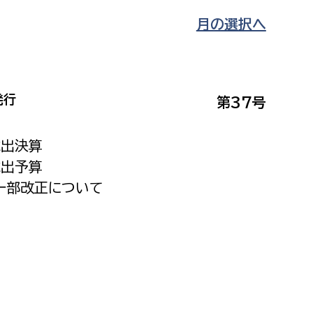
月の選択へ
発行
第37号
歳出決算
歳出予算
一部改正について