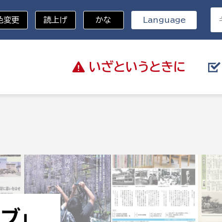
色変更
読上げ
かな
Language
いざと
いうときに
分野を選択
総務部
戸籍
災・ハザードマップ
避難場所
策課
総務課
税
職員課
ネジメント課
財産管理課
教育・子育て
ル推進課
契約検査課