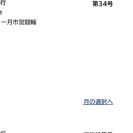
発行
第34号
都市政策課
挙
都市計画課
 一月市営競輪
地域交通課
建築指導課
開発審査課
ー
消防
消防総務課
課
予防課
月の選択へ
課
警防計画課
救急課
情報司令課