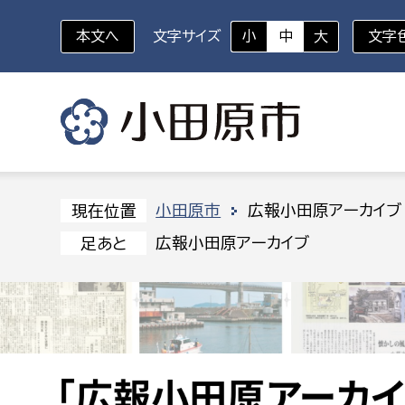
本文へ
文字サイズ
小
中
大
文字
いざというときに
対象者を選択
組織から探す
小田原市
広報小田原アーカイブ
現在位置
広報小田原アーカイブ
足あと
部に属さない室
企画部
新生児・乳幼児
休日救急外来
防
秘書室
企画政
幼稚園児・保育園児
広報広聴室
財政課
コンプライアンス推進室
資産マ
小・中学生
デジタ