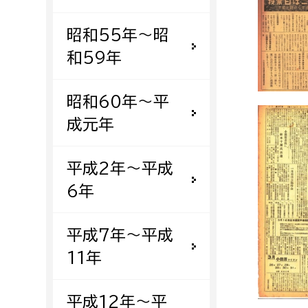
建築課
昭和55年〜昭
和59年
上下水道局
教育部
昭和60年〜平
成元年
経営総務課
教育総
給排水業務課
保健給
平成2年〜平成
水道整備課
教育指
6年
下水道整備課
浄水管理課
平成7年〜平成
11年
農業委員会事務局
議会局
農業委員会事務局
議会総
平成12年〜平