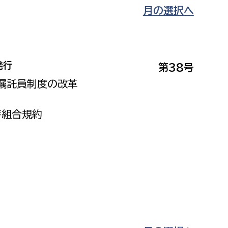
月の選択へ
発行
第38号
 嘱託員制度の改革
蓄組合規約