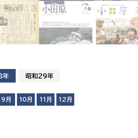
相談をしたい
支払いをしたい
働きたい
環境部
環境政策課
遊びたい
ゼロカーボン推進課
8年
昭和29年
小田原のことを知りたい
環境保護課
環境事業センター
イベント・講座などに参加したい
9月
10月
11月
12月
務所
まちづくりに関わりたい
都市部