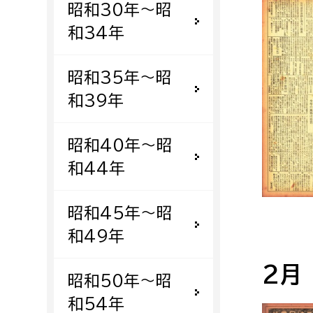
昭和30年〜昭
福祉政策課
子ども
求職者
和34年
生活援護課
子ども
高齢介護課
保育課
外国人
昭和35年〜昭
障がい福祉課
和39年
保険課
ペット
健康づくり課
昭和40年〜昭
和44年
建設部
会計管
建設政策課
出納室
昭和45年〜昭
国県事業推進課
和49年
土木管理課
2月
道水路整備課
昭和50年〜昭
みどり公園課
和54年