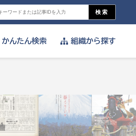
かんたん
検索
組織から
探す
目的を選択
公営事業部
支援や給付を受けたい
消防
事業課
届け出や申請をしたい
証明書がほしい