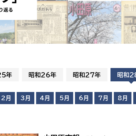
防災・安全
市税総務課
市民税課
福祉・健康
資産税課
環境・エネルギー
文化部
策課
文化政策課
地域経済
生涯学習課
25年
昭和26年
昭和27年
昭和2
都市基盤
文化財課
図書館
文化・生涯学習
2月
3月
4月
5月
6月
7月
8月
スポーツ課
小田原城総合管理事
市民活動・地域づくり
若者部
経済部
行政経営