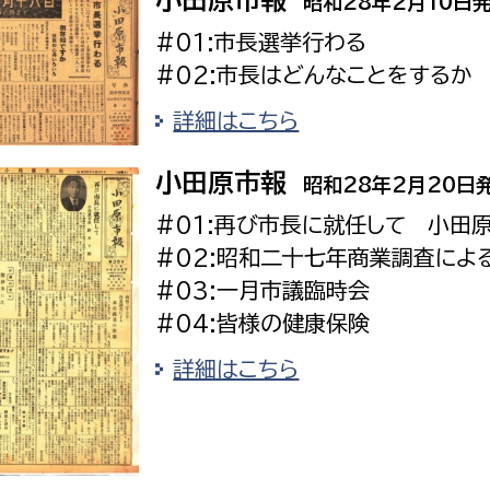
小田原市報
昭和28年2月10日
#01:市長選挙行わる
#02:市長はどんなことをするか
詳細はこちら
選挙管理委員会事務
小田原市報
昭和28年2月20日
務課
選挙管理委員会事務
#01:再び市長に就任して 小田
食課
#02:昭和二十七年商業調査によ
導課
#03:一月市議臨時会
#04:皆様の健康保険
詳細はこちら
務課