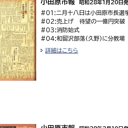
小田原市報
昭和28年1月20日
政策課
産業政策課
観光
#01:二月十八日は小田原市長選
若者支援課
観光課
#02:売上げ 待望の一億円突破
農政課
消防
#03:消防始式
水産海浜課
#04:和留沢部落（久野）に分教場
病院
詳細はこちら
市議会
理者
市立総合医療センタ
患者サポートセンター
病院管理局：経営管理
病院管理局：施設用度
病院管理局：医事課