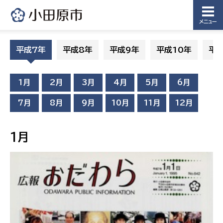
メニュー
平成7年
平成8年
平成9年
平成10年
平成
1月
2月
3月
4月
5月
6月
7月
8月
9月
10月
11月
12月
1月