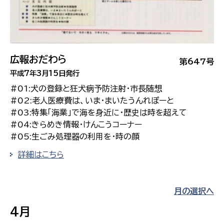
広報おだわら
第647号
平成7年3月15日発行
#01:犬の登録と狂犬病予防注射・市長随想
#02:老人医療費は、いま・まいたうんれぽーと
#03:特集「海業」で海を身近に・歴史は時を超えて
#04:きらめき情報・けんこうコーナー
#05:生ごみ処理器の利用を・時の顔
詳細はこちら
月の選択へ
4月