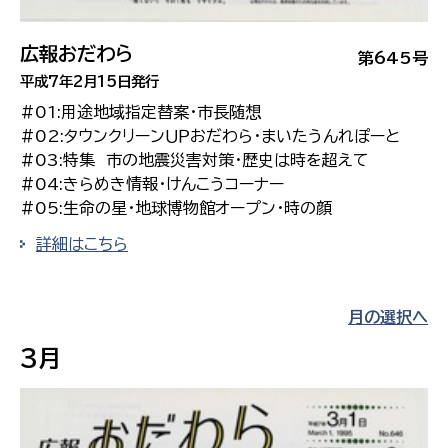
広報おだわら
第645号
平成7年2月15日発行
#01:用途地域指定替案・市長随想
#02:タウンクリーンＵＰおだわら・まいたうんれぽーと
#03:特集 市の地震災害対策・歴史は時を超えて
#04:きらめき情報・けんこうコーナー
#05:生命の星・地球博物館オープン・時の顔
詳細はこちら
月の選択へ
3月