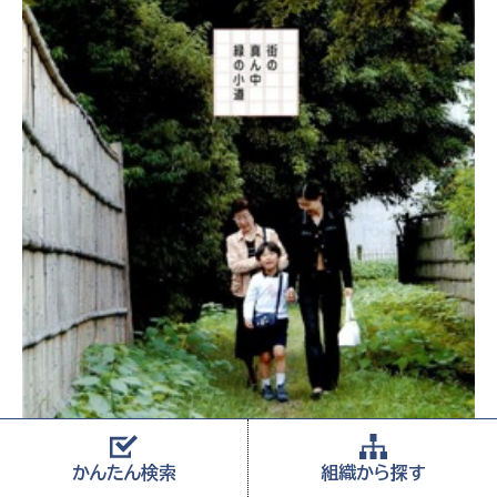
かんたん
検索
組織から
探す