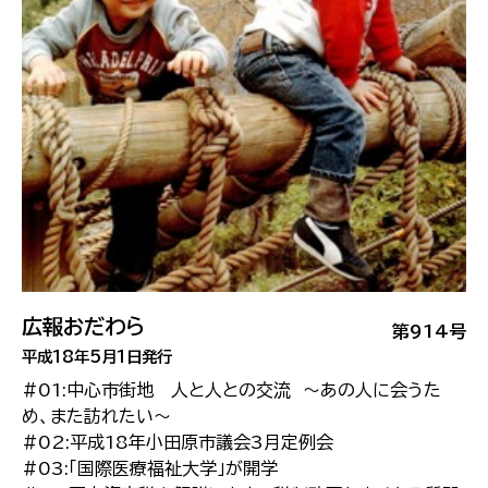
広報おだわら
第914号
平成18年5月1日発行
#01:中心市街地 人と人との交流 〜あの人に会うた
め、また訪れたい〜
#02:平成18年小田原市議会3月定例会
#03:「国際医療福祉大学」が開学