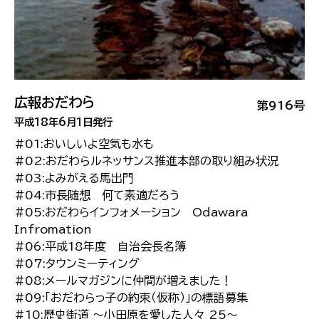
広報おだわら
第916号
平成18年6月1日発行
#01:おいしいよ空気も水も
#02:おだわらルネッサンス推進本部の取り組み状況
#03:よみがえる馬出門
#04:市長随想 何て素適だろう
#05:おだわらインフォメーション Odawara
Infromation
#06:平成18年度 自治会長名簿
#07:タウンミーティング
#08:メールマガジンに仲間が増えました！
#09:「おだわらっ子の約束（仮称）」の標語募集
#10:歴史街道 〜小田原を愛した人々 25〜