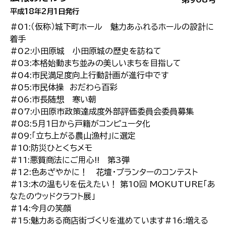
平成18年2月1日発行
#01:（仮称）城下町ホール 魅力あふれるホールの設計に
着手
#02:小田原城 小田原城の歴史を訪ねて
#03:本格始動まち並みの美しいまちを目指して
#04:市民満足度向上行動計画が進行中です
#05:市民体操 おだわら百彩
#06:市長随想 寒い朝
#07:小田原市政策達成度外部評価委員会委員募集
#08:5月1日から戸籍がコンピュータ化
#09:「立ち上がる農山漁村」に選定
#10:防災ひとくちメモ
#11:悪質商法にご用心!! 第3弾
#12:色あざやかに！ 花壇・プランターのコンテスト
#13:木の温もりを伝えたい！ 第10回 MOKUTURE「あ
なたのウッドクラフト展」
#14:今月の笑顔
#15:魅力ある商店街づくりを進めています#16:増える