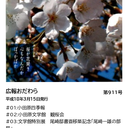
広報おだわら
第911号
平成18年3月15日発行
#01:小田原四季報
#02:小田原文学館 観桜会
#03:文学館特別展 尾崎邸書斎移築記念「尾崎一雄の部