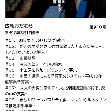
広報おだわら
第910号
平成18年3月1日発行
#01: 取り戻そう躾（しつけ）教育
#02: がんの早期発見に強力な助っ人！市立病院にＰＥ
Ｔ／ＣＴがいよいよ導入！
#03: 市長随想
#04: 津波のとき 4つの約束
#05: 小田原を救え！ボランティア募集
#06: 市民の選択による予算配分システム〜平成18年
度事業予算案〜
#07: 未来の火災に備えて〜火災原因調査員が語る、灰
の中の真実〜
#08: まちを『キャンパスシティ』に―おだわらルネッサン
ス推進本部事業―