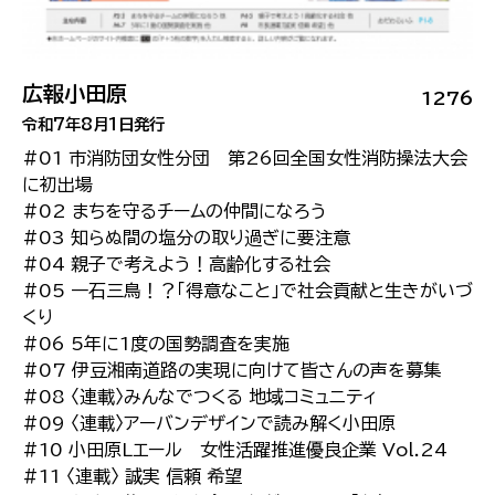
広報小田原
1276
令和7年8月1日発行
#01 市消防団女性分団 第26回全国女性消防操法大会
に初出場
#02 まちを守るチームの仲間になろう
#03 知らぬ間の塩分の取り過ぎに要注意
#04 親子で考えよう！高齢化する社会
#05 一石三鳥！？「得意なこと」で社会貢献と生きがいづ
くり
#06 5年に1度の国勢調査を実施
#07 伊豆湘南道路の実現に向けて皆さんの声を募集
#08 〈連載〉みんなでつくる 地域コミュニティ
#09 〈連載〉アーバンデザインで読み解く小田原
#10 小田原Lエール 女性活躍推進優良企業 Vol.24
#11 〈連載〉 誠実 信頼 希望