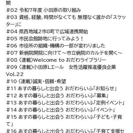
開
#02 令和7年度 小田原の取り組み
#03 資格、経験、時間がなくても 無理なく誰かの「スケッ
ター」に
#04 県西地域2市8町で広域連携開始
#05 市民会館跡地に行ってみよう！
#06 市役所の組織・機構の一部が変わりました
#07 新病院開院に向けて～市立病院のカルテを開く～
#08 〈連載〉Welcome to おだわライブラリー
#09 〈連載〉小田原Lエール 女性活躍推進優良企業
Vol.22
#10 〈連載〉誠実・信頼・希望
#11 あすの暮らしと出会う おだわらいふ「お知らせ」
#12 あすの暮らしと出会う おだわらいふ「募集」
#13 あすの暮らしと出会う おだわらいふ「定例イベント」
#14 あすの暮らしと出会う おだわらいふ「イベント」
#15 あすの暮らしと出会う おだわらいふ「子ども・子育
て」
#16 あすの暮らしと出会う おだわらいふ「子育て支援セ