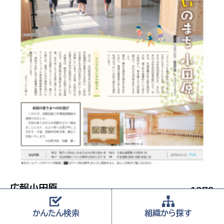
広報小田原
1278
令和7年10月1日発行
かんたん
検索
組織から
探す
#01 木づかいのまち 小田原