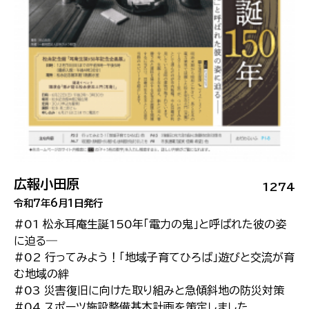
広報小田原
1274
令和7年6月1日発行
#01 松永耳庵生誕150年「電力の鬼」と呼ばれた彼の姿
に迫る―
#02 行ってみよう！「地域子育てひろば」遊びと交流が育
む地域の絆
#03 災害復旧に向けた取り組みと急傾斜地の防災対策
#04 スポーツ施設整備基本計画を策定しました