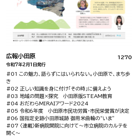
広報小田原
1270
令和7年2月1日発行
#01 この魅力、語らずにはいられない。小田原で、まち歩
き
#02 正しい知識を身に付け「その時」に備えよう
#03 地域の問題×探究 小田原版STEAM教育
#04 おだわらMIRAIアワード2024
#05 令和6年度 小田原市民功労賞・市民栄誉賞が決定
#06 国指定史跡小田原城跡 御用米曲輪の“いま”
#07 〈連載〉新病院開院に向けて～市立病院のカルテを
開く～