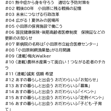
#01 熱中症から身を守ろう 適切な予防対策を
#02 戦後80年 小田原に残る戦禍の記憶
#03 未来につなげる行政改革
#04 広がる！夏休みの居場所
#05 小田原の保育施設で働こう
#06 国民健康保険・後期高齢者医療制度 保険証などの
更新のお知らせ
#07 新病院の名称は「小田原市立総合医療センター」
#08 「小田原刺網漁業塾」が8月開講
#09 〈連載〉梅丸Walker
#10 〈連載〉農林水産業って面白い！つながる若者のチカ
ラ
#11 〈連載〉誠実 信頼 希望
#12 あすの暮らしと出会う おだわらいふ「お知らせ」
#13 あすの暮らしと出会う おだわらいふ「募集」
#14 あすの暮らしと出会う おだわらいふ「イベント」
#15 あすの暮らしと出会う おだわらいふ「定例イベント」
#16 あすの暮らしと出会う おだわらいふ「子ども・子育
て」