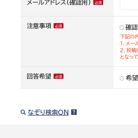
メールアドレス(確認用)
注意事項
確認
下記の
１．メー
２．投
となっ
回答希望
希望
なぞり検索ON