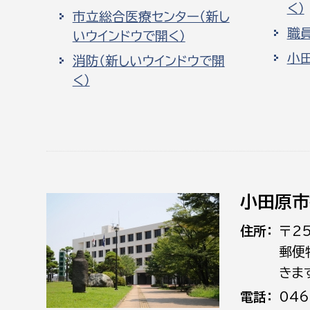
く）
市立総合医療センター（新し
職
いウインドウで開く）
小
消防（新しいウインドウで開
く）
小田原市
住所
〒2
郵便
きま
電話
046