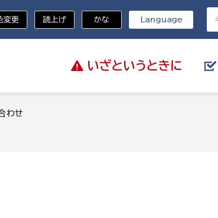
色変更
読上げ
かな
Language
いざと
いうときに
分野を選択
合わせ
総務部
戸籍
災・ハザードマップ
避難場所
策課
総務課
税
職員課
ネジメント課
財産管理課
教育・子育て
ル推進課
契約検査課