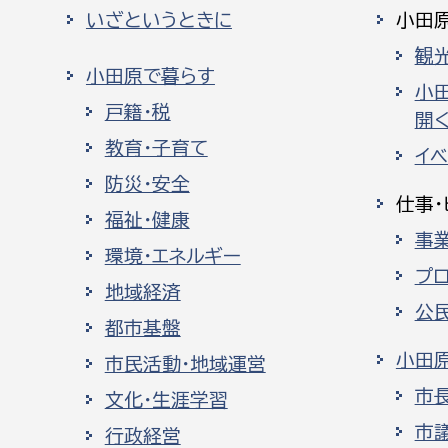
いざというときに
小田
観
小田原で暮らす
小
戸籍・税
開く
教育・子育て
イ
防災・安全
仕事・
福祉・健康
事
環境・エネルギー
プ
地域経済
公
都市基盤
小田
市民活動・地域運営
市
文化・生涯学習
市
行政経営