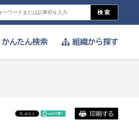
かんたん
検索
組織から
探す
目的を選択
公営事業部
支援や給付を受けたい
消防
事業課
届け出や申請をしたい
印刷する
証明書がほしい