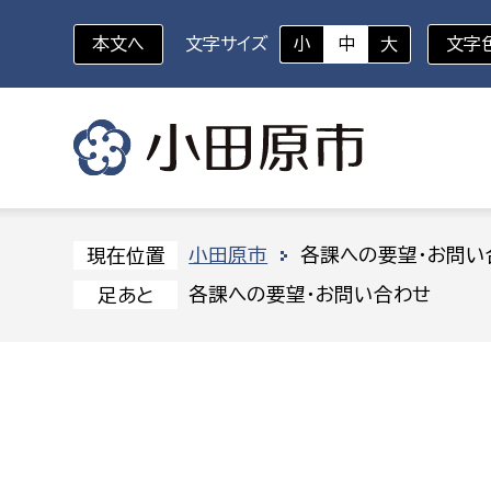
本文へ
文字サイズ
小
中
大
文字
いざというときに
対象者を選択
組織から探す
小田原市
各課への要望・お問い
現在位置
各課への要望・お問い合わせ
足あと
部に属さない室
企画部
新生児・乳幼児
休日救急外来
防
秘書室
企画政
幼稚園児・保育園児
広報広聴室
財政課
コンプライアンス推進室
資産マ
小・中学生
デジタ