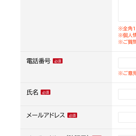
建築課
※全角1
※個人
上下水道局
教育部
※ご質
経営総務課
教育総
電話番号
給排水業務課
保健給
※ご意
水道整備課
教育指
下水道整備課
氏名
浄水管理課
農業委員会事務局
メールアドレス
議会局
農業委員会事務局
議会総