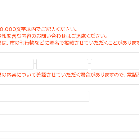
0,000文字以内でご記入ください。
情報を含む内容のお問い合わせはご遠慮ください。
選挙管理委員会事務
問は、市の刊行物などに匿名で掲載させていただくことがありま
務課
選挙管理委員会事務
-
-
食課
見の内容について確認させていただく場合がありますので、電話
導課
務課