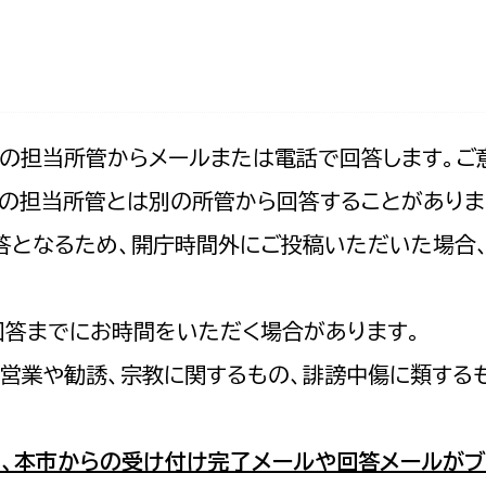
防災・安全
市税総務課
市民税課
福祉・健康
資産税課
環境・エネルギー
文化部
記の担当所管からメールまたは電話で回答します。ご
の担当所管とは別の所管から回答することがありま
策課
文化政策課
地域経済
の回答となるため、開庁時間外にご投稿いただいた場
生涯学習課
都市基盤
文化財課
図書館
回答までにお時間をいただく場合があります。
文化・生涯学習
スポーツ課
営業や勧誘、宗教に関するもの、誹謗中傷に類する
小田原城総合管理事
市民活動・地域づくり
若者部
経済部
、本市からの受け付け完了メールや回答メールがブ
行政経営