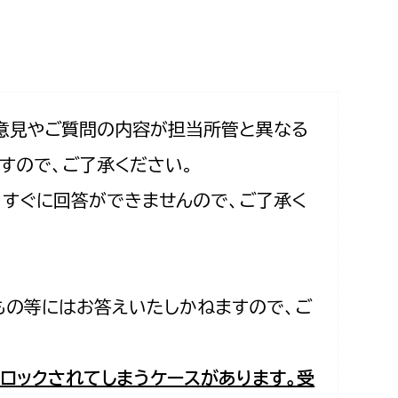
相談をしたい
支払いをしたい
働きたい
環境部
意見やご質問の内容が担当所管と異なる
すので、ご了承ください。
環境政策課
遊びたい
合、すぐに回答ができませんので、ご了承く
ゼロカーボン推進課
小田原のことを知りたい
環境保護課
環境事業センター
イベント・講座などに参加したい
もの等にはお答えいたしかねますので、ご
務所
まちづくりに関わりたい
都市部
ロックされてしまうケースがあります。受