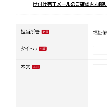
け付け完了メールのご確認をお願い
福祉政策課
子ども
求職者
生活援護課
子ども
高齢介護課
保育課
外国人
障がい福祉課
担当所管
福祉健
保険課
ペット
健康づくり課
タイトル
建設部
会計管
本文
建設政策課
出納室
国県事業推進課
土木管理課
道水路整備課
みどり公園課