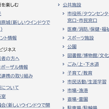
原を楽しむ
公共施設
光
市役所/タウンセンタ
窓口・市民窓口
田原城（新しいウインドウで
）
医療/消防/保健・福
ベント情報
スポーツ施設
公園
ビジネス
図書館/博物館/文
業者の方へ
ごみ/上・下水道
ロポーザル情報
子育て/教育
民連携の取り組み
市民活動/生涯学習
原について
市場・漁港
長室
斎場・霊園
議会（新しいウインドウで開
駐車場/駐輪場