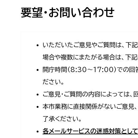
高校生・大学生など
要望・お問い合わせ
若者
妊産婦
市民部
防災部
いただいたご意見やご質問は、下
場合や複数にまたがる場合は、下記
地域政策課
防災対
高齢者
開庁時間（8:30〜17:00）で
地域安全課
障がい者
人権・男女共同参画課
ださい。
戸籍住民課
ご意見・ご質問の内容によっては、
傷病者
本市業務に直接関係がないご意見、
事業者
了承ください。
福祉健康部
子ども
各メールサービスの迷惑対策として
労働者