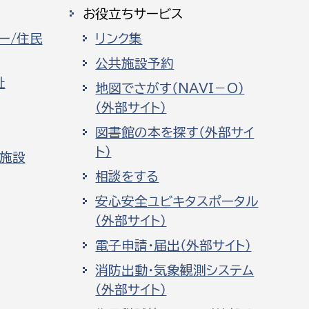
お役立ちサービス
ー/住民
リンク集
公共施設予約
祉
地図でさがす（NAVI－O）
（外部サイト）
図書館の本を探す（外部サイ
ト）
化施設
相談をする
安心安全ユビキタスポータル
（外部サイト）
電子申請・届出（外部サイト）
消防出動・気象観測システム
（外部サイト）