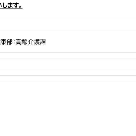
します。
政策課
産業政策課
観光
若者支援課
観光課
農政課
消防
水産海浜課
康部：高齢介護課
病院
市議会
理者
市立総合医療センタ
患者サポートセンター
病院管理局：経営管理
病院管理局：施設用度
病院管理局：医事課