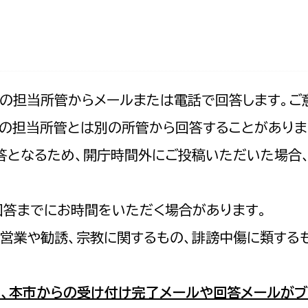
防災・安全
市税総務課
市民税課
福祉・健康
資産税課
環境・エネルギー
文化部
記の担当所管からメールまたは電話で回答します。ご
の担当所管とは別の所管から回答することがありま
策課
文化政策課
地域経済
の回答となるため、開庁時間外にご投稿いただいた場
生涯学習課
都市基盤
文化財課
図書館
回答までにお時間をいただく場合があります。
文化・生涯学習
スポーツ課
営業や勧誘、宗教に関するもの、誹謗中傷に類する
小田原城総合管理事
市民活動・地域づくり
若者部
経済部
、本市からの受け付け完了メールや回答メールがブ
行政経営