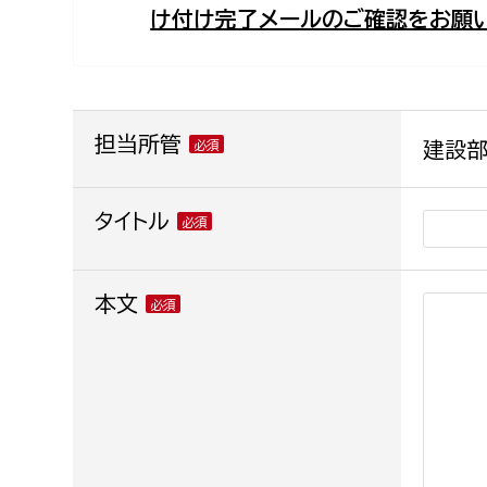
け付け完了メールのご確認をお願い
福祉政策課
子ども
求職者
生活援護課
子ども
高齢介護課
保育課
外国人
障がい福祉課
担当所管
建設部
保険課
ペット
健康づくり課
タイトル
建設部
会計管
本文
建設政策課
出納室
国県事業推進課
土木管理課
道水路整備課
みどり公園課