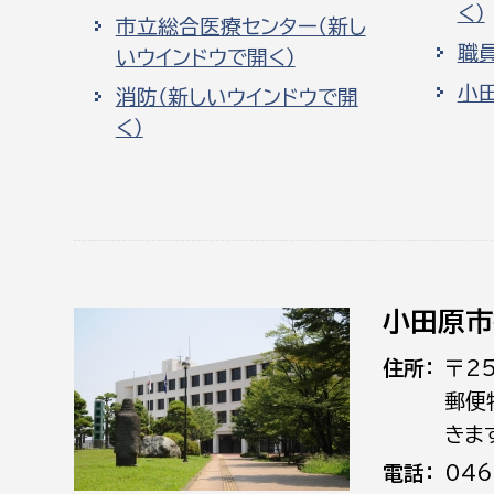
く）
市立総合医療センター（新し
職
いウインドウで開く）
小
消防（新しいウインドウで開
く）
小田原市
住所
〒2
郵便
きま
電話
046