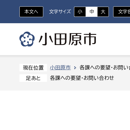
本文へ
文字サイズ
小
中
大
文字
いざというときに
対象者を選択
組織から探す
小田原市
各課への要望・お問い
現在位置
各課への要望・お問い合わせ
足あと
部に属さない室
企画部
新生児・乳幼児
休日救急外来
防
秘書室
企画政
幼稚園児・保育園児
広報広聴室
財政課
コンプライアンス推進室
資産マ
小・中学生
デジタ