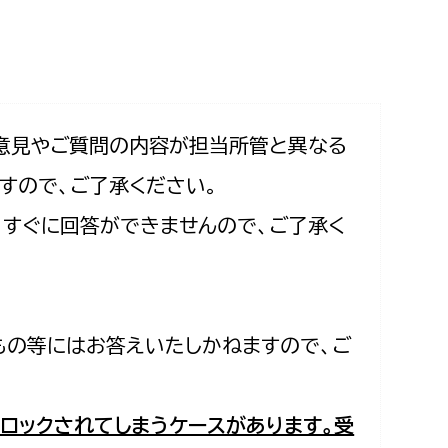
相談をしたい
支払いをしたい
働きたい
環境部
意見やご質問の内容が担当所管と異なる
すので、ご了承ください。
環境政策課
遊びたい
合、すぐに回答ができませんので、ご了承く
ゼロカーボン推進課
小田原のことを知りたい
環境保護課
環境事業センター
イベント・講座などに参加したい
もの等にはお答えいたしかねますので、ご
務所
まちづくりに関わりたい
都市部
ロックされてしまうケースがあります。受