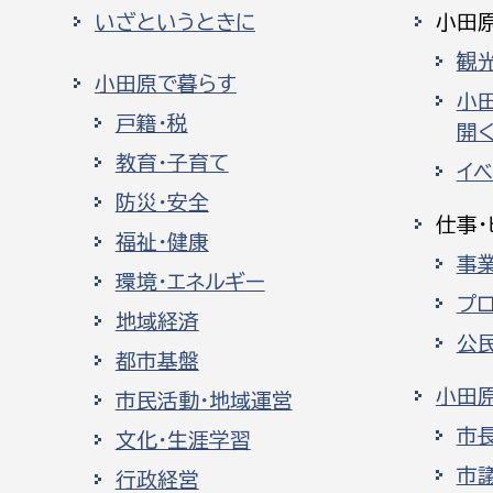
いざというときに
小田
観
小田原で暮らす
小
戸籍・税
開く
教育・子育て
イ
防災・安全
仕事・
福祉・健康
事
環境・エネルギー
プ
地域経済
公
都市基盤
小田
市民活動・地域運営
市
文化・生涯学習
市
行政経営