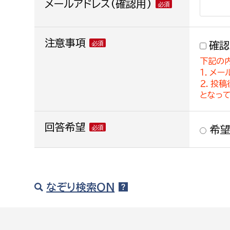
メールアドレス(確認用)
注意事項
確認
下記の
１．メー
２．投
となっ
回答希望
希望
なぞり検索ON