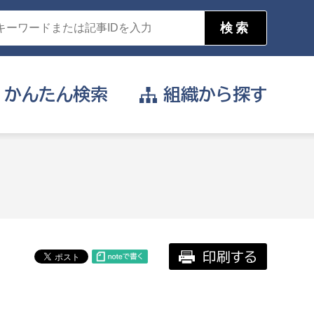
かんたん
検索
組織から
探す
目的を選択
公営事業部
支援や給付を受けたい
消防
事業課
届け出や申請をしたい
印刷する
証明書がほしい