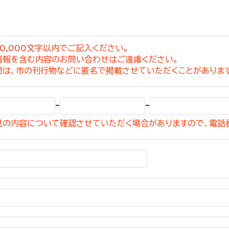
0,000文字以内でご記入ください。
情報を含む内容のお問い合わせはご遠慮ください。
選挙管理委員会事務
問は、市の刊行物などに匿名で掲載させていただくことがありま
務課
選挙管理委員会事務
-
-
食課
見の内容について確認させていただく場合がありますので、電話
導課
務課