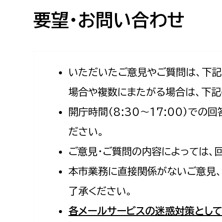
高校生・大学生など
要望・お問い合わせ
若者
妊産婦
市民部
防災部
いただいたご意見やご質問は、下
場合や複数にまたがる場合は、下記
地域政策課
防災対
高齢者
開庁時間（8:30〜17:00）で
地域安全課
障がい者
人権・男女共同参画課
ださい。
戸籍住民課
ご意見・ご質問の内容によっては、
傷病者
本市業務に直接関係がないご意見、
事業者
了承ください。
福祉健康部
子ども
各メールサービスの迷惑対策として
労働者