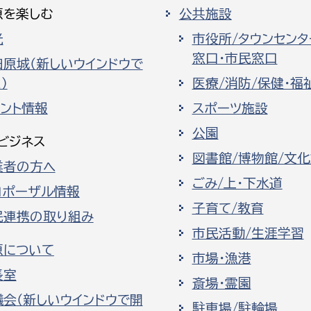
原を楽しむ
公共施設
光
市役所/タウンセンタ
窓口・市民窓口
田原城（新しいウインドウで
）
医療/消防/保健・福
ベント情報
スポーツ施設
公園
ビジネス
図書館/博物館/文
業者の方へ
ごみ/上・下水道
ロポーザル情報
子育て/教育
民連携の取り組み
市民活動/生涯学習
原について
市場・漁港
長室
斎場・霊園
議会（新しいウインドウで開
駐車場/駐輪場