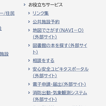
お役立ちサービス
ー/住民
リンク集
公共施設予約
祉
地図でさがす（NAVI－O）
（外部サイト）
図書館の本を探す（外部サイ
ト）
化施設
相談をする
安心安全ユビキタスポータル
（外部サイト）
電子申請・届出（外部サイト）
消防出動・気象観測システム
（外部サイト）