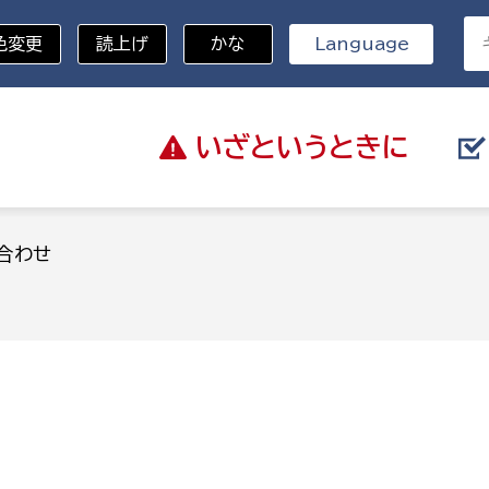
色変更
読上げ
かな
Language
いざと
いうときに
分野を選択
合わせ
総務部
戸籍
災・ハザードマップ
避難場所
策課
総務課
税
職員課
ネジメント課
財産管理課
教育・子育て
ル推進課
契約検査課