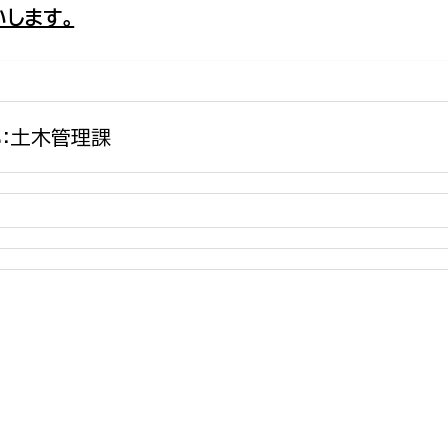
します。
政策課
産業政策課
観光
若者支援課
観光課
農政課
消防
水産海浜課
：土木管理課
病院
市議会
理者
市立総合医療センタ
患者サポートセンター
病院管理局：経営管理
病院管理局：施設用度
病院管理局：医事課