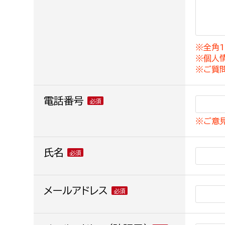
建築課
※全角1
※個人
上下水道局
教育部
※ご質
経営総務課
教育総
電話番号
給排水業務課
保健給
※ご意
水道整備課
教育指
下水道整備課
氏名
浄水管理課
農業委員会事務局
メールアドレス
議会局
農業委員会事務局
議会総