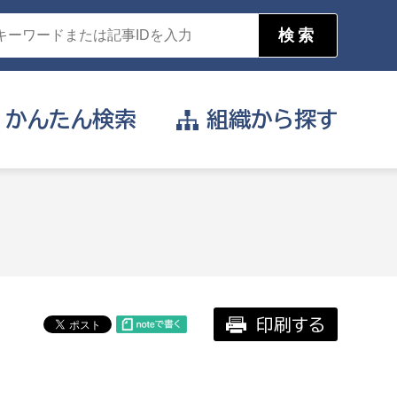
かんたん
検索
組織から
探す
目的を選択
公営事業部
支援や給付を受けたい
消防
事業課
届け出や申請をしたい
印刷する
証明書がほしい