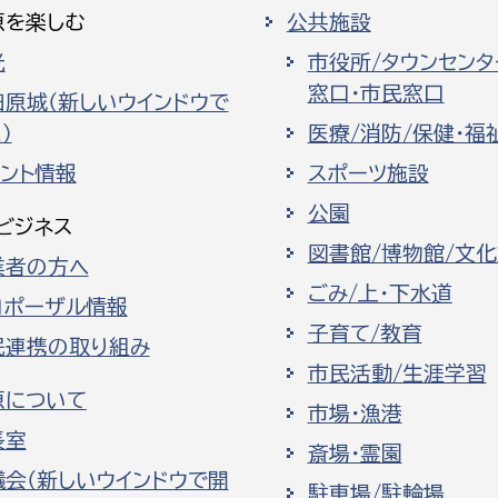
原を楽しむ
公共施設
光
市役所/タウンセンタ
窓口・市民窓口
田原城（新しいウインドウで
）
医療/消防/保健・福
ベント情報
スポーツ施設
公園
ビジネス
図書館/博物館/文
業者の方へ
ごみ/上・下水道
ロポーザル情報
子育て/教育
民連携の取り組み
市民活動/生涯学習
原について
市場・漁港
長室
斎場・霊園
議会（新しいウインドウで開
駐車場/駐輪場