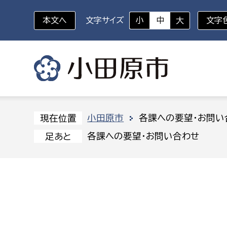
本文へ
文字サイズ
小
中
大
文字
いざというときに
対象者を選択
組織から探す
小田原市
各課への要望・お問い
現在位置
各課への要望・お問い合わせ
足あと
部に属さない室
企画部
新生児・乳幼児
休日救急外来
防
秘書室
企画政
幼稚園児・保育園児
広報広聴室
財政課
コンプライアンス推進室
資産マ
小・中学生
デジタ