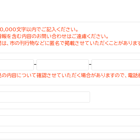
0,000文字以内でご記入ください。
情報を含む内容のお問い合わせはご遠慮ください。
選挙管理委員会事務
問は、市の刊行物などに匿名で掲載させていただくことがありま
務課
選挙管理委員会事務
-
-
食課
見の内容について確認させていただく場合がありますので、電話
導課
務課