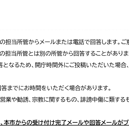
防災・安全
市税総務課
市民税課
福祉・健康
資産税課
環境・エネルギー
文化部
記の担当所管からメールまたは電話で回答します。ご
の担当所管とは別の所管から回答することがありま
策課
文化政策課
地域経済
の回答となるため、開庁時間外にご投稿いただいた場
生涯学習課
都市基盤
文化財課
図書館
回答までにお時間をいただく場合があります。
文化・生涯学習
スポーツ課
営業や勧誘、宗教に関するもの、誹謗中傷に類する
小田原城総合管理事
市民活動・地域づくり
若者部
経済部
、本市からの受け付け完了メールや回答メールがブ
行政経営