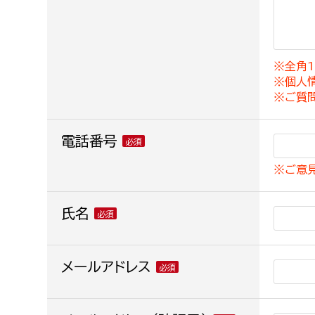
建築課
※全角1
※個人
上下水道局
教育部
※ご質
経営総務課
教育総
電話番号
給排水業務課
保健給
※ご意
水道整備課
教育指
下水道整備課
氏名
浄水管理課
農業委員会事務局
メールアドレス
議会局
農業委員会事務局
議会総