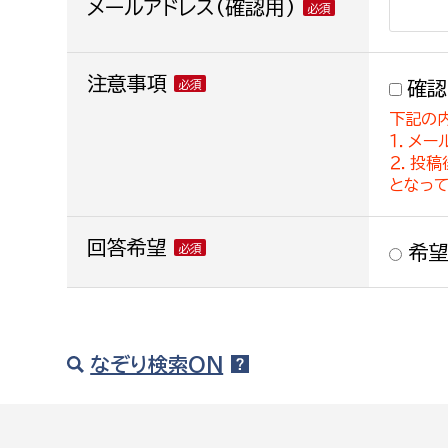
メールアドレス(確認用)
注意事項
確認
下記の
１．メー
２．投
となっ
回答希望
希望
なぞり検索ON