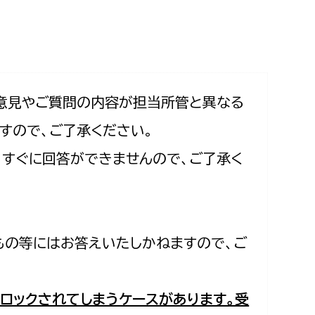
相談をしたい
支払いをしたい
働きたい
環境部
意見やご質問の内容が担当所管と異なる
すので、ご了承ください。
環境政策課
遊びたい
合、すぐに回答ができませんので、ご了承く
ゼロカーボン推進課
小田原のことを知りたい
環境保護課
環境事業センター
イベント・講座などに参加したい
もの等にはお答えいたしかねますので、ご
務所
まちづくりに関わりたい
都市部
ロックされてしまうケースがあります。受