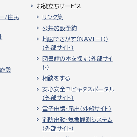
お役立ちサービス
ー/住民
リンク集
公共施設予約
祉
地図でさがす（NAVI－O）
（外部サイト）
図書館の本を探す（外部サイ
ト）
化施設
相談をする
安心安全ユビキタスポータル
（外部サイト）
電子申請・届出（外部サイト）
消防出動・気象観測システム
（外部サイト）