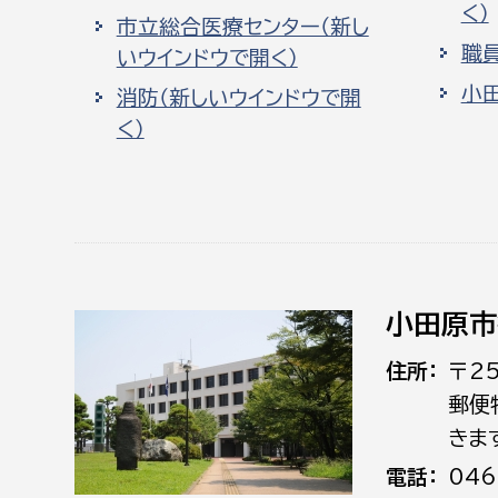
く）
市立総合医療センター（新し
職
いウインドウで開く）
小
消防（新しいウインドウで開
く）
小田原市
住所
〒2
郵便
きま
電話
046