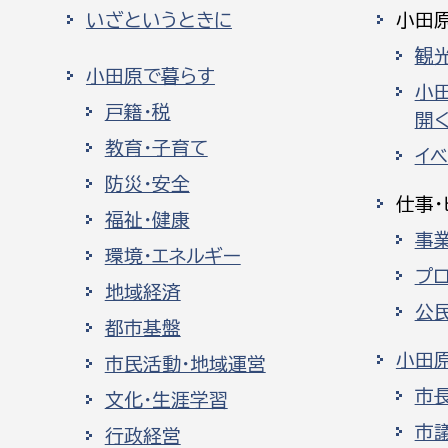
いざというときに
小田
観
小田原で暮らす
小
戸籍・税
開く
教育・子育て
イ
防災・安全
仕事・
福祉・健康
事
環境・エネルギー
プ
地域経済
公
都市基盤
小田
市民活動・地域運営
市
文化・生涯学習
市
行政経営