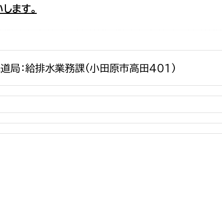
します。
政策課
産業政策課
観光
若者支援課
観光課
農政課
消防
水産海浜課
道局：給排水業務課(小田原市高田401)
病院
市議会
理者
市立総合医療センタ
患者サポートセンター
病院管理局：経営管理
病院管理局：施設用度
病院管理局：医事課