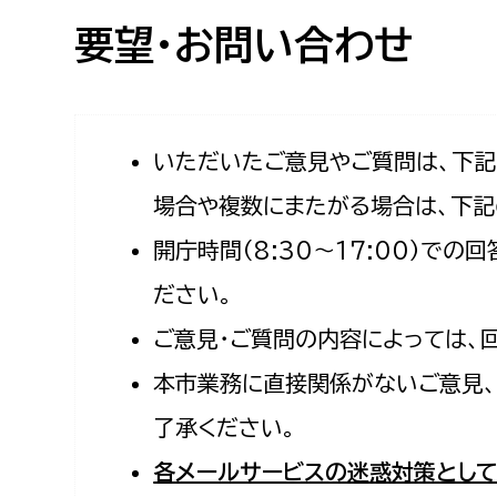
高校生・大学生など
要望・お問い合わせ
若者
妊産婦
市民部
防災部
いただいたご意見やご質問は、下
場合や複数にまたがる場合は、下記
地域政策課
防災対
高齢者
開庁時間（8:30〜17:00）で
地域安全課
障がい者
人権・男女共同参画課
ださい。
戸籍住民課
ご意見・ご質問の内容によっては、
傷病者
本市業務に直接関係がないご意見、
事業者
了承ください。
福祉健康部
子ども
各メールサービスの迷惑対策として
労働者