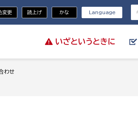
色変更
読上げ
かな
Language
いざと
いうときに
分野を選択
合わせ
総務部
戸籍
災・ハザードマップ
避難場所
策課
総務課
税
職員課
ネジメント課
財産管理課
教育・子育て
ル推進課
契約検査課