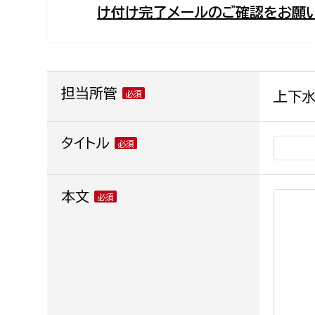
け付け完了メールのご確認をお願い
福祉政策課
子ども
求職者
生活援護課
子ども
高齢介護課
保育課
外国人
障がい福祉課
担当所管
上下水
保険課
ペット
健康づくり課
タイトル
建設部
会計管
本文
建設政策課
出納室
国県事業推進課
土木管理課
道水路整備課
みどり公園課