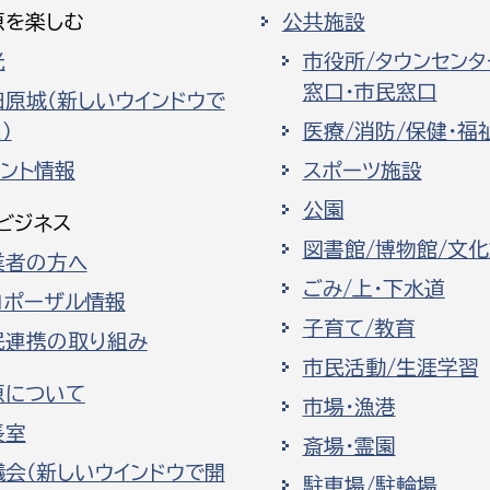
原を楽しむ
公共施設
光
市役所/タウンセンタ
窓口・市民窓口
田原城（新しいウインドウで
）
医療/消防/保健・福
ベント情報
スポーツ施設
公園
ビジネス
図書館/博物館/文
業者の方へ
ごみ/上・下水道
ロポーザル情報
子育て/教育
民連携の取り組み
市民活動/生涯学習
原について
市場・漁港
長室
斎場・霊園
議会（新しいウインドウで開
駐車場/駐輪場