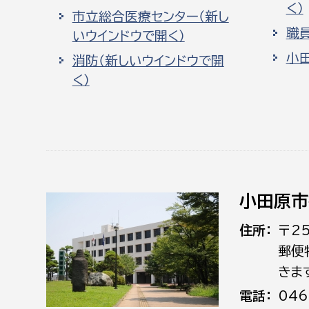
く）
市立総合医療センター（新し
職
いウインドウで開く）
小
消防（新しいウインドウで開
く）
小田原市
住所
〒2
郵便
きま
電話
046