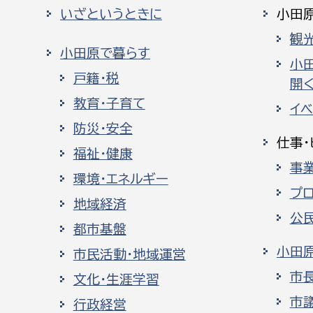
いざというときに
小田
観
小田原で暮らす
小
戸籍・税
開く
教育・子育て
イ
防災・安全
仕事・
福祉・健康
事
環境・エネルギー
プ
地域経済
公
都市基盤
小田
市民活動・地域運営
市
文化・生涯学習
市
行政経営