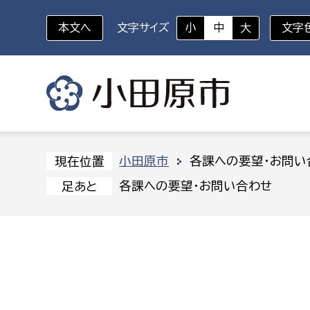
本文へ
文字サイズ
小
中
大
文字
いざというときに
対象者を選択
組織から探す
小田原市
各課への要望・お問い
現在位置
各課への要望・お問い合わせ
足あと
部に属さない室
企画部
新生児・乳幼児
休日救急外来
防
秘書室
企画政
幼稚園児・保育園児
広報広聴室
財政課
コンプライアンス推進室
資産マ
小・中学生
デジタ