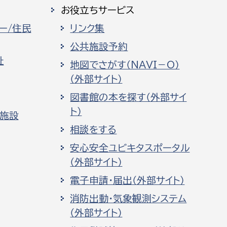
お役立ちサービス
ー/住民
リンク集
公共施設予約
祉
地図でさがす（NAVI－O）
（外部サイト）
図書館の本を探す（外部サイ
ト）
化施設
相談をする
安心安全ユビキタスポータル
（外部サイト）
電子申請・届出（外部サイト）
消防出動・気象観測システム
（外部サイト）