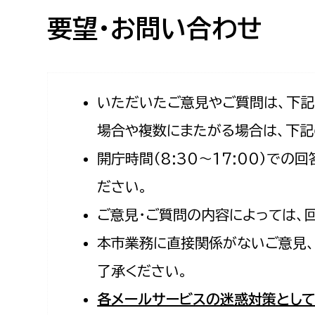
高校生・大学生など
要望・お問い合わせ
若者
妊産婦
市民部
防災部
いただいたご意見やご質問は、下
場合や複数にまたがる場合は、下記
地域政策課
防災対
高齢者
開庁時間（8:30〜17:00）で
地域安全課
障がい者
人権・男女共同参画課
ださい。
戸籍住民課
ご意見・ご質問の内容によっては、
傷病者
本市業務に直接関係がないご意見、
事業者
了承ください。
福祉健康部
子ども
各メールサービスの迷惑対策として
労働者