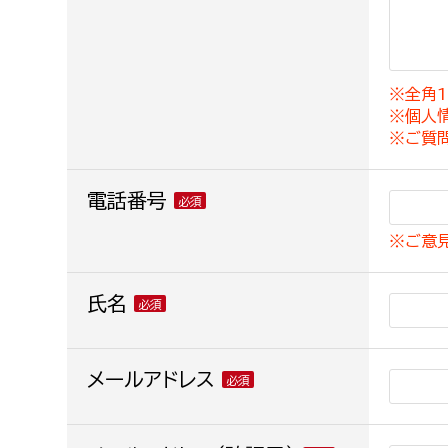
建築課
※全角1
※個人
上下水道局
教育部
※ご質
経営総務課
教育総
電話番号
給排水業務課
保健給
※ご意
水道整備課
教育指
下水道整備課
氏名
浄水管理課
農業委員会事務局
メールアドレス
議会局
農業委員会事務局
議会総