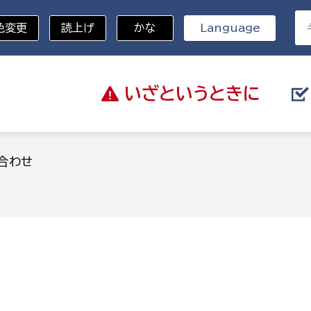
色変更
読上げ
かな
Language
いざと
いうときに
分野を選択
合わせ
総務部
戸籍
災・ハザードマップ
避難場所
策課
総務課
税
職員課
ネジメント課
財産管理課
教育・子育て
ル推進課
契約検査課