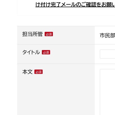
け付け完了メールのご確認をお願い
福祉政策課
子ども
求職者
生活援護課
子ども
高齢介護課
保育課
外国人
障がい福祉課
担当所管
市民部
保険課
ペット
健康づくり課
タイトル
建設部
会計管
本文
建設政策課
出納室
国県事業推進課
土木管理課
道水路整備課
みどり公園課