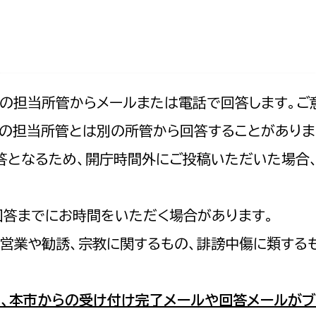
防災・安全
市税総務課
市民税課
福祉・健康
資産税課
環境・エネルギー
文化部
記の担当所管からメールまたは電話で回答します。ご
の担当所管とは別の所管から回答することがありま
策課
文化政策課
地域経済
の回答となるため、開庁時間外にご投稿いただいた場
生涯学習課
都市基盤
文化財課
図書館
回答までにお時間をいただく場合があります。
文化・生涯学習
スポーツ課
営業や勧誘、宗教に関するもの、誹謗中傷に類する
小田原城総合管理事
市民活動・地域づくり
若者部
経済部
、本市からの受け付け完了メールや回答メールがブ
行政経営