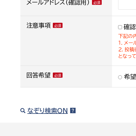
メールアドレス(確認用)
注意事項
確認
下記の
１．メー
２．投
となっ
回答希望
希望
なぞり検索ON