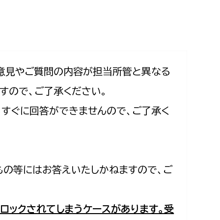
相談をしたい
支払いをしたい
働きたい
環境部
意見やご質問の内容が担当所管と異なる
すので、ご了承ください。
環境政策課
遊びたい
合、すぐに回答ができませんので、ご了承く
ゼロカーボン推進課
小田原のことを知りたい
環境保護課
環境事業センター
イベント・講座などに参加したい
もの等にはお答えいたしかねますので、ご
務所
まちづくりに関わりたい
都市部
ロックされてしまうケースがあります。受