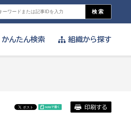
かんたん
検索
組織から
探す
目的を選択
公営事業部
支援や給付を受けたい
消防
事業課
届け出や申請をしたい
印刷する
証明書がほしい