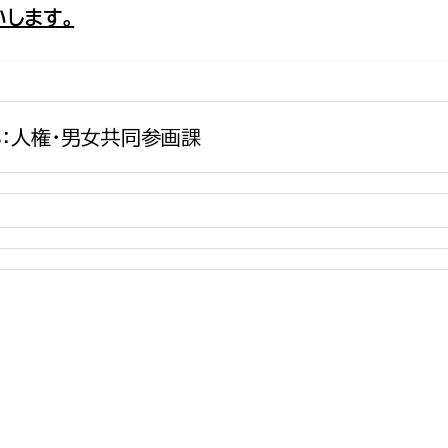
します。
政策課
産業政策課
観光
若者支援課
観光課
農政課
消防
水産海浜課
：人権・男女共同参画課
病院
市議会
理者
市立総合医療センタ
患者サポートセンター
病院管理局：経営管理
病院管理局：施設用度
病院管理局：医事課