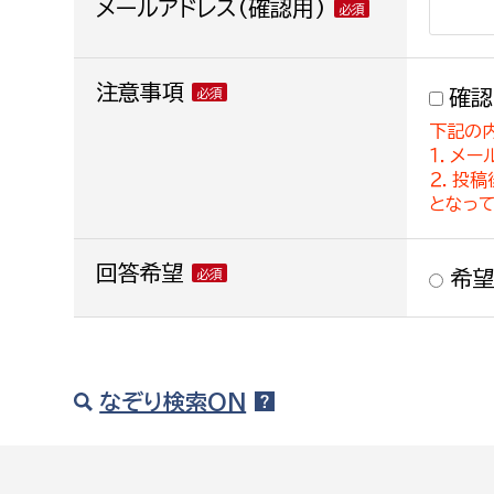
メールアドレス(確認用)
注意事項
確認
下記の
１．メー
２．投
となっ
回答希望
希望
なぞり検索ON