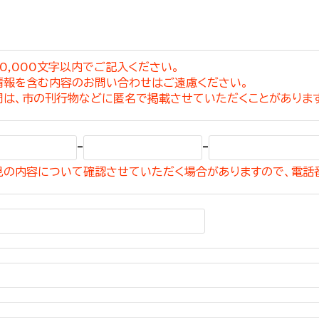
0,000文字以内でご記入ください。
情報を含む内容のお問い合わせはご遠慮ください。
選挙管理委員会事務
問は、市の刊行物などに匿名で掲載させていただくことがありま
務課
選挙管理委員会事務
-
-
食課
見の内容について確認させていただく場合がありますので、電話
導課
務課