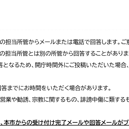
防災・安全
市税総務課
市民税課
福祉・健康
資産税課
環境・エネルギー
文化部
記の担当所管からメールまたは電話で回答します。ご
の担当所管とは別の所管から回答することがありま
策課
文化政策課
地域経済
の回答となるため、開庁時間外にご投稿いただいた場
生涯学習課
都市基盤
文化財課
図書館
回答までにお時間をいただく場合があります。
文化・生涯学習
スポーツ課
営業や勧誘、宗教に関するもの、誹謗中傷に類する
小田原城総合管理事
市民活動・地域づくり
若者部
経済部
、本市からの受け付け完了メールや回答メールがブ
行政経営