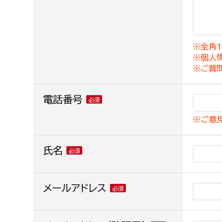
建築課
※全角1
※個人
上下水道局
教育部
※ご質
経営総務課
教育総
電話番号
給排水業務課
保健給
※ご意
水道整備課
教育指
下水道整備課
氏名
浄水管理課
農業委員会事務局
メールアドレス
議会局
農業委員会事務局
議会総