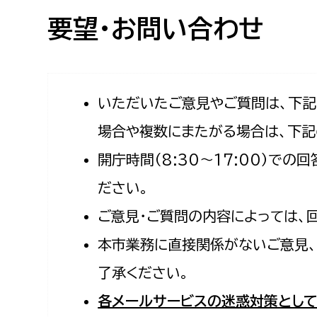
高校生・大学生など
要望・お問い合わせ
若者
妊産婦
市民部
防災部
いただいたご意見やご質問は、下
場合や複数にまたがる場合は、下記
地域政策課
防災対
高齢者
開庁時間（8:30〜17:00）で
地域安全課
障がい者
人権・男女共同参画課
ださい。
戸籍住民課
ご意見・ご質問の内容によっては、
傷病者
本市業務に直接関係がないご意見、
事業者
了承ください。
福祉健康部
子ども
各メールサービスの迷惑対策として
労働者