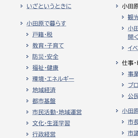
いざというときに
小田
観
小田原で暮らす
小
戸籍・税
開く
教育・子育て
イ
防災・安全
仕事・
福祉・健康
事
環境・エネルギー
プ
地域経済
公
都市基盤
小田
市民活動・地域運営
市
文化・生涯学習
市
行政経営