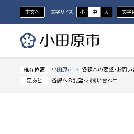
本文へ
文字サイズ
小
中
大
文字
いざというときに
対象者を選択
組織から探す
小田原市
各課への要望・お問い
現在位置
各課への要望・お問い合わせ
足あと
部に属さない室
企画部
新生児・乳幼児
休日救急外来
防
秘書室
企画政
幼稚園児・保育園児
広報広聴室
財政課
コンプライアンス推進室
資産マ
小・中学生
デジタ