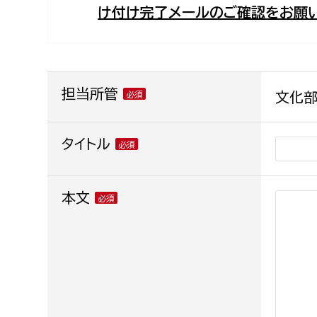
け付け完了メールのご確認をお願い
福祉政策課
子ども
求職者
生活援護課
子ども
高齢介護課
保育課
外国人
障がい福祉課
担当所管
文化部
保険課
ペット
健康づくり課
タイトル
建設部
会計管
本文
建設政策課
出納室
国県事業推進課
土木管理課
道水路整備課
みどり公園課