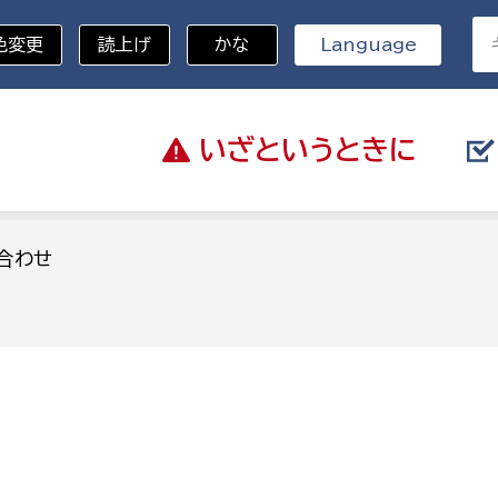
色変更
読上げ
かな
Language
いざと
いうときに
分野を選択
合わせ
総務部
戸籍
災・ハザードマップ
避難場所
策課
総務課
税
職員課
ネジメント課
財産管理課
教育・子育て
ル推進課
契約検査課