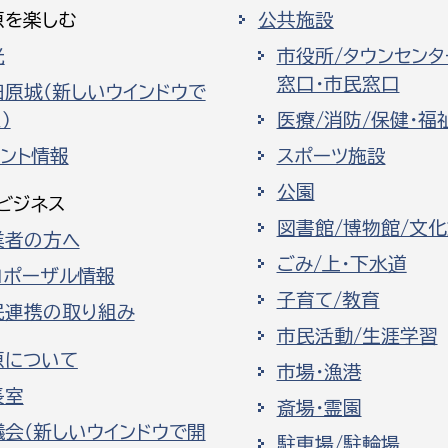
原を楽しむ
公共施設
光
市役所/タウンセンタ
窓口・市民窓口
田原城（新しいウインドウで
）
医療/消防/保健・福
ベント情報
スポーツ施設
公園
ビジネス
図書館/博物館/文
業者の方へ
ごみ/上・下水道
ロポーザル情報
子育て/教育
民連携の取り組み
市民活動/生涯学習
原について
市場・漁港
長室
斎場・霊園
議会（新しいウインドウで開
駐車場/駐輪場