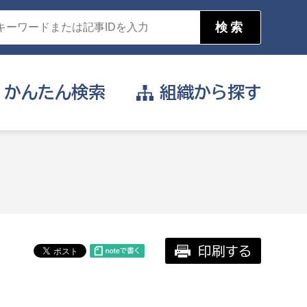
かんたん
検索
組織から
探す
目的を選択
公営事業部
支援や給付を受けたい
消防
事業課
届け出や申請をしたい
印刷する
証明書がほしい