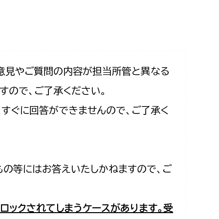
相談をしたい
支払いをしたい
働きたい
環境部
意見やご質問の内容が担当所管と異なる
すので、ご了承ください。
環境政策課
遊びたい
合、すぐに回答ができませんので、ご了承く
ゼロカーボン推進課
小田原のことを知りたい
環境保護課
環境事業センター
イベント・講座などに参加したい
もの等にはお答えいたしかねますので、ご
務所
まちづくりに関わりたい
都市部
ロックされてしまうケースがあります。受