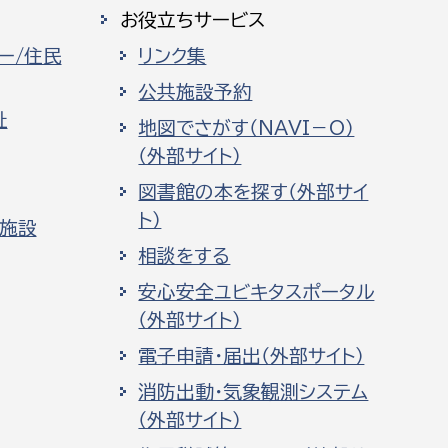
お役立ちサービス
ー/住民
リンク集
公共施設予約
祉
地図でさがす（NAVI－O）
（外部サイト）
図書館の本を探す（外部サイ
ト）
化施設
相談をする
安心安全ユビキタスポータル
（外部サイト）
電子申請・届出（外部サイト）
消防出動・気象観測システム
（外部サイト）