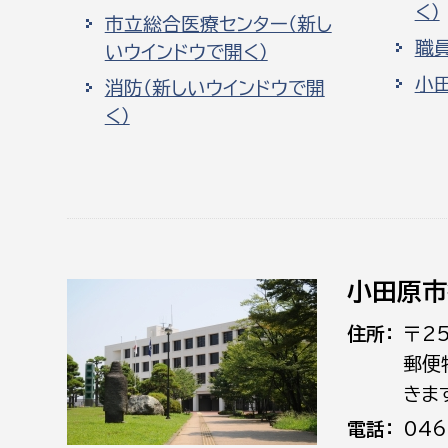
く）
市立総合医療センター（新し
職
いウインドウで開く）
小
消防（新しいウインドウで開
く）
小田原市
住所
〒2
郵便
きま
電話
046