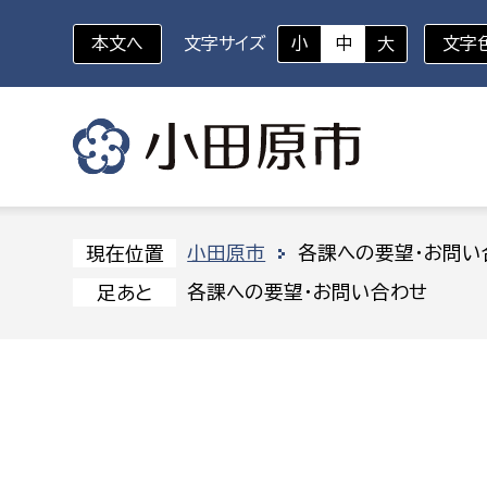
本文へ
文字サイズ
小
中
大
文字
いざというときに
対象者を選択
組織から探す
小田原市
各課への要望・お問い
現在位置
各課への要望・お問い合わせ
足あと
部に属さない室
企画部
新生児・乳幼児
休日救急外来
防
秘書室
企画政
幼稚園児・保育園児
広報広聴室
財政課
コンプライアンス推進室
資産マ
小・中学生
デジタ