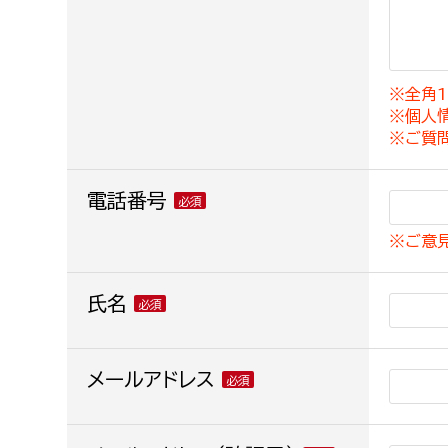
建築課
※全角1
※個人
上下水道局
教育部
※ご質
経営総務課
教育総
電話番号
給排水業務課
保健給
※ご意
水道整備課
教育指
下水道整備課
氏名
浄水管理課
農業委員会事務局
メールアドレス
議会局
農業委員会事務局
議会総