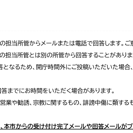
防災・安全
市税総務課
市民税課
福祉・健康
資産税課
環境・エネルギー
文化部
記の担当所管からメールまたは電話で回答します。ご
の担当所管とは別の所管から回答することがありま
策課
文化政策課
地域経済
の回答となるため、開庁時間外にご投稿いただいた場
生涯学習課
都市基盤
文化財課
図書館
回答までにお時間をいただく場合があります。
文化・生涯学習
スポーツ課
営業や勧誘、宗教に関するもの、誹謗中傷に類する
小田原城総合管理事
市民活動・地域づくり
若者部
経済部
、本市からの受け付け完了メールや回答メールがブ
行政経営