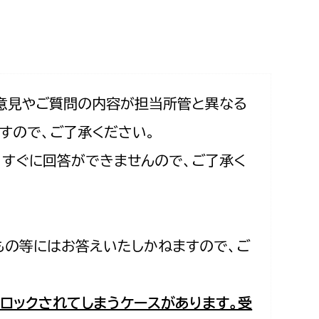
相談をしたい
支払いをしたい
働きたい
環境部
意見やご質問の内容が担当所管と異なる
すので、ご了承ください。
環境政策課
遊びたい
合、すぐに回答ができませんので、ご了承く
ゼロカーボン推進課
小田原のことを知りたい
環境保護課
環境事業センター
イベント・講座などに参加したい
もの等にはお答えいたしかねますので、ご
務所
まちづくりに関わりたい
都市部
ロックされてしまうケースがあります。受