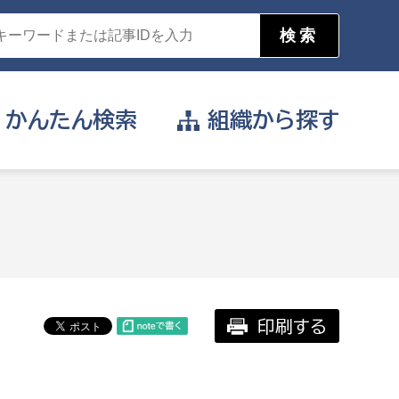
かんたん
検索
組織から
探す
目的を選択
公営事業部
支援や給付を受けたい
消防
事業課
届け出や申請をしたい
印刷する
証明書がほしい