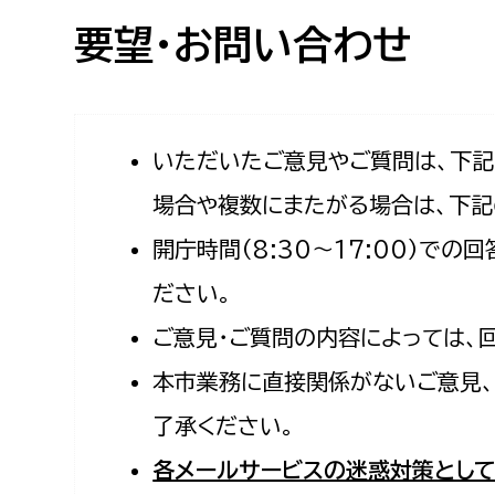
高校生・大学生など
要望・お問い合わせ
若者
妊産婦
市民部
防災部
いただいたご意見やご質問は、下
場合や複数にまたがる場合は、下記
地域政策課
防災対
高齢者
開庁時間（8:30〜17:00）で
地域安全課
障がい者
人権・男女共同参画課
ださい。
戸籍住民課
ご意見・ご質問の内容によっては、
傷病者
本市業務に直接関係がないご意見、
事業者
了承ください。
福祉健康部
子ども
各メールサービスの迷惑対策として
労働者