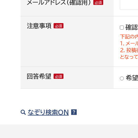
メールアドレス(確認用)
注意事項
確認
下記の
１．メー
２．投
となっ
回答希望
希望
なぞり検索ON