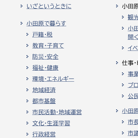
いざというときに
小田
観
小田原で暮らす
小
戸籍・税
開く
教育・子育て
イ
防災・安全
仕事・
福祉・健康
事
環境・エネルギー
プ
地域経済
公
都市基盤
小田
市民活動・地域運営
市
文化・生涯学習
市
行政経営