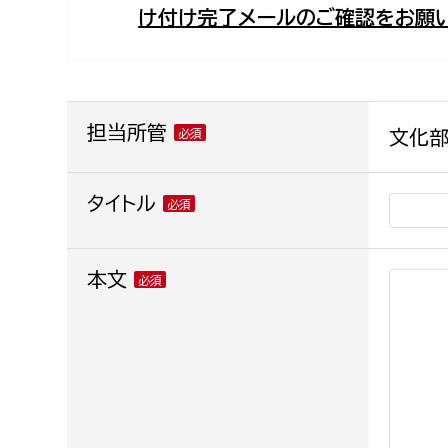
け付け完了メールのご確認をお願い
福祉政策課
子ども
求職者
生活援護課
子ども
高齢介護課
保育課
外国人
障がい福祉課
担当所管
文化部
保険課
ペット
健康づくり課
タイトル
建設部
会計管
本文
建設政策課
出納室
国県事業推進課
土木管理課
道水路整備課
みどり公園課