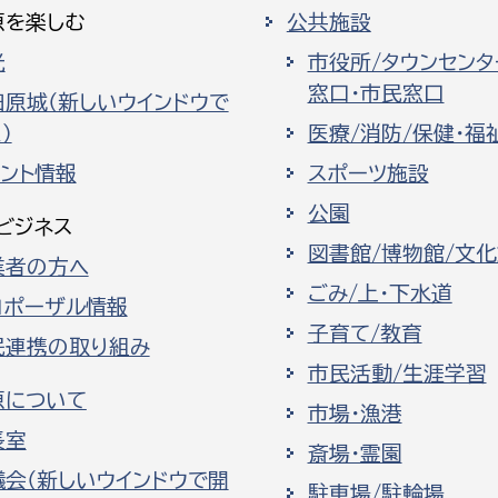
原を楽しむ
公共施設
光
市役所/タウンセンタ
窓口・市民窓口
田原城（新しいウインドウで
）
医療/消防/保健・福
ベント情報
スポーツ施設
公園
ビジネス
図書館/博物館/文
業者の方へ
ごみ/上・下水道
ロポーザル情報
子育て/教育
民連携の取り組み
市民活動/生涯学習
原について
市場・漁港
長室
斎場・霊園
議会（新しいウインドウで開
駐車場/駐輪場