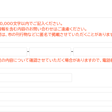
0,000文字以内でご記入ください。
情報を含む内容のお問い合わせはご遠慮ください。
選挙管理委員会事務
問は、市の刊行物などに匿名で掲載させていただくことがありま
務課
選挙管理委員会事務
-
-
食課
見の内容について確認させていただく場合がありますので、電話
導課
務課