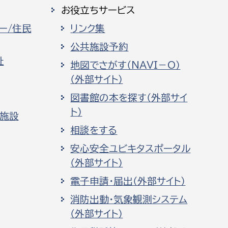
お役立ちサービス
ー/住民
リンク集
公共施設予約
祉
地図でさがす（NAVI－O）
（外部サイト）
図書館の本を探す（外部サイ
ト）
化施設
相談をする
安心安全ユビキタスポータル
（外部サイト）
電子申請・届出（外部サイト）
消防出動・気象観測システム
（外部サイト）