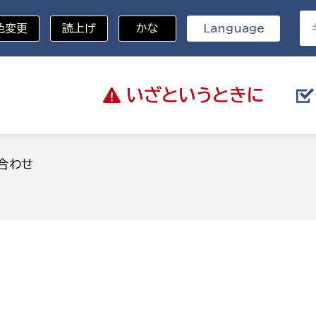
色変更
読上げ
かな
Language
いざと
いうときに
分野を選択
合わせ
総務部
戸籍
災・ハザードマップ
避難場所
策課
総務課
税
職員課
ネジメント課
財産管理課
教育・子育て
ル推進課
契約検査課