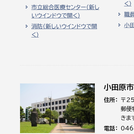
く）
市立総合医療センター（新し
職
いウインドウで開く）
小
消防（新しいウインドウで開
く）
小田原市
住所
〒2
郵便
きま
電話
046