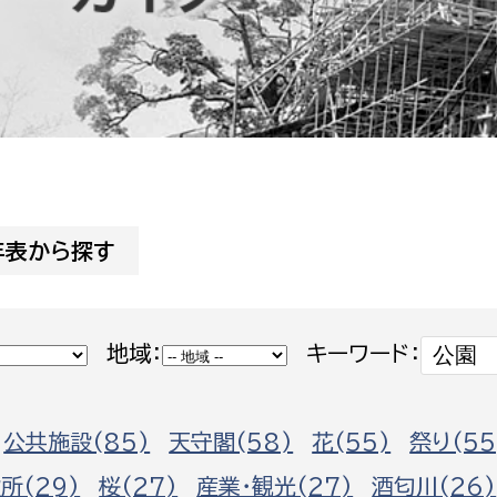
防災・安全
市税総務課
市民税課
福祉・健康
資産税課
環境・エネルギー
文化部
策課
文化政策課
地域経済
年表から探す
生涯学習課
都市基盤
文化財課
図書館
文化・生涯学習
地域：
キーワード：
スポーツ課
小田原城総合管理事
市民活動・地域づくり
公共施設(85)
天守閣(58)
花(55)
祭り(55
若者部
経済部
行政経営
所(29)
桜(27)
産業・観光(27)
酒匂川(26)