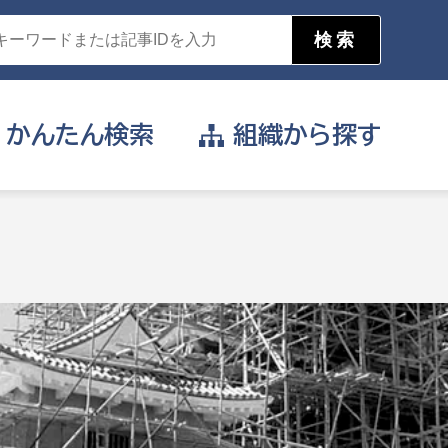
かんたん
検索
組織から
探す
目的を選択
公営事業部
支援や給付を受けたい
消防
事業課
届け出や申請をしたい
証明書がほしい