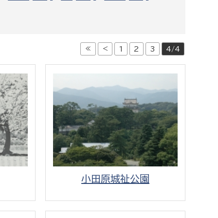
都市政策課
都市計画課
地域交通課
≪
<
1
2
3
4/4
建築指導課
開発審査課
ー
消防
消防総務課
課
予防課
課
警防計画課
小田原城祉公園
救急課
情報司令課