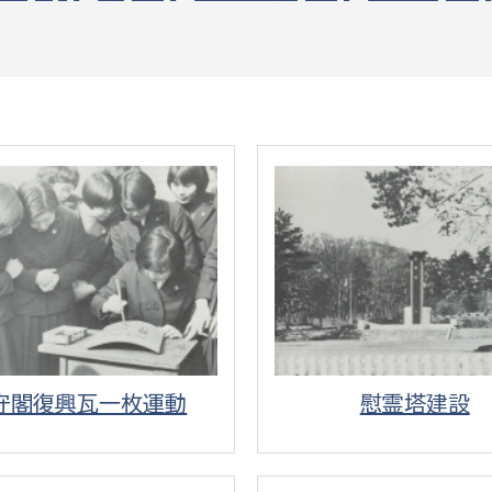
政策課
産業政策課
観光
若者支援課
観光課
農政課
消防
水産海浜課
病院
市議会
理者
市立総合医療センタ
患者サポートセンター
病院管理局：経営管理
病院管理局：施設用度
守閣復興瓦一枚運動
慰霊塔建設
病院管理局：医事課