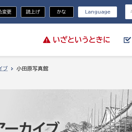
色変更
読上げ
かな
Language
いざと
いうときに
分野を選択
イブ
小田原写真館
総務部
戸籍
災・ハザードマップ
避難場所
策課
総務課
税
職員課
ネジメント課
財産管理課
教育・子育て
ル推進課
契約検査課