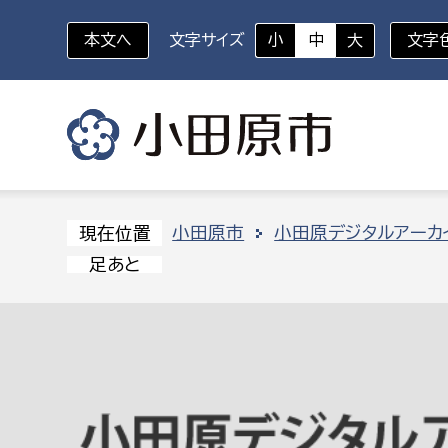
本文へ
文字サイズ
小
中
大
文字
いざというときに
対象者を選択
組織から探す
小田原市
小田原デジタルアーカ
現在位置
足あと
部に属さない室
企画部
新生児・乳幼児
休日救急外来
防
秘書室
企画政
幼稚園児・保育園児
広報広聴室
財政課
コンプライアンス推進室
資産マ
小・中学生
デジタ