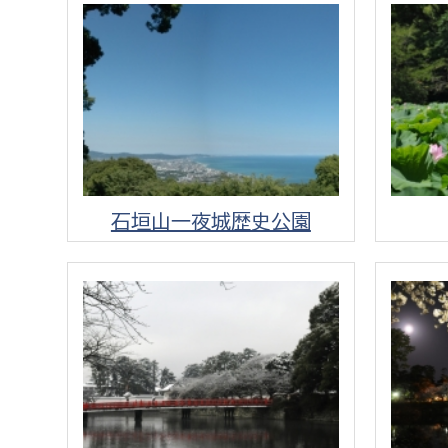
建築課
上下水道局
教育部
経営総務課
教育総
石垣山一夜城歴史公園
給排水業務課
保健給
水道整備課
教育指
下水道整備課
浄水管理課
農業委員会事務局
議会局
農業委員会事務局
議会総