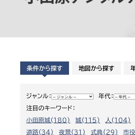
高校生・大学生など
若者
妊産婦
市民部
防災部
地域政策課
防災対
高齢者
条件から探す
地図から探す
地域安全課
障がい者
人権・男女共同参画課
戸籍住民課
傷病者
ジャンル：
年代：
注目のキーワード：
事業者
小田原城(180)
城(115)
人(104)
福祉健康部
子ども
労働者
道路(34)
夜景(31)
式典(29)
市役