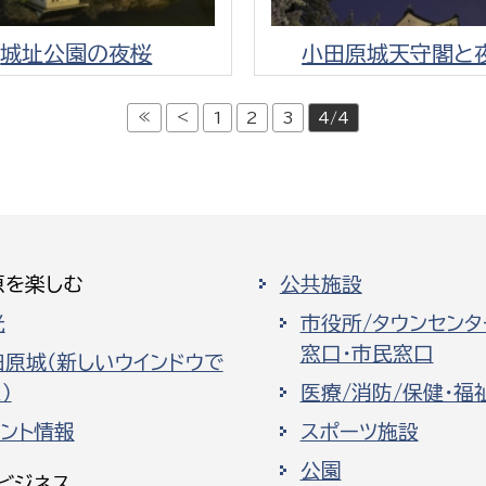
城址公園の夜桜
小田原城天守閣と
≪
<
1
2
3
4/4
原を楽しむ
公共施設
光
市役所/タウンセンタ
窓口・市民窓口
田原城（新しいウインドウで
）
医療/消防/保健・福
ベント情報
スポーツ施設
公園
ビジネス