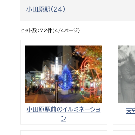
福祉政策課
子ども
小田原駅(24)
求職者
生活援護課
子ども
高齢介護課
保育課
外国人
ヒット数：72件(4/4ページ)
障がい福祉課
保険課
ペット
健康づくり課
建設部
会計管
建設政策課
出納室
国県事業推進課
小田原駅前のイルミネーショ
土木管理課
天
ン
道水路整備課
みどり公園課