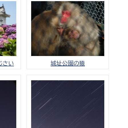
消防課
警防第1課
警防第2課
局
監査事務局
局
監査事務局
じさい
城址公園の猿