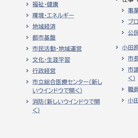
福祉・健康
事
環境・エネルギー
プ
地域経済
公
都市基盤
小田
市民活動・地域運営
市
文化・生涯学習
市
行政経営
く）
市立総合医療センター（新し
職
いウインドウで開く）
小
消防（新しいウインドウで開
く）