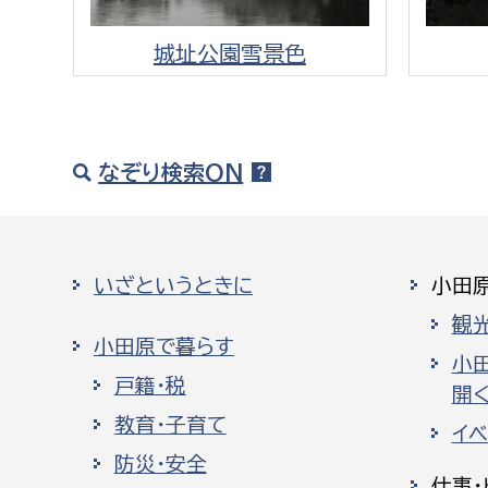
城址公園雪景色
なぞり検索ON
いざというときに
小田
観
小田原で暮らす
小
戸籍・税
開く
教育・子育て
イ
防災・安全
仕事・