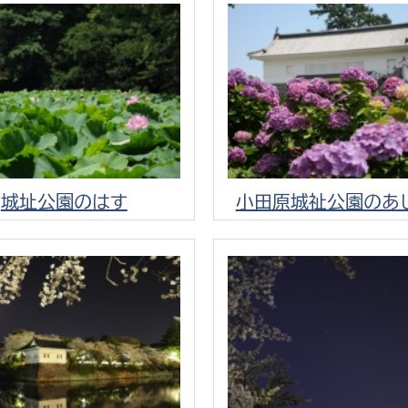
選挙管理委員会事務
務課
選挙管理委員会事務
城址公園のはす
小田原城祉公園のあ
食課
導課
務課