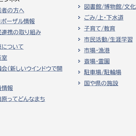
図書館/博物館/文
業者の方へ
ごみ/上・下水道
ロポーザル情報
子育て/教育
民連携の取り組み
市民活動/生涯学習
原について
市場・漁港
長室
斎場・霊園
議会（新しいウインドウで開
駐車場/駐輪場
国や県の施設
員情報
田原ってどんなまち