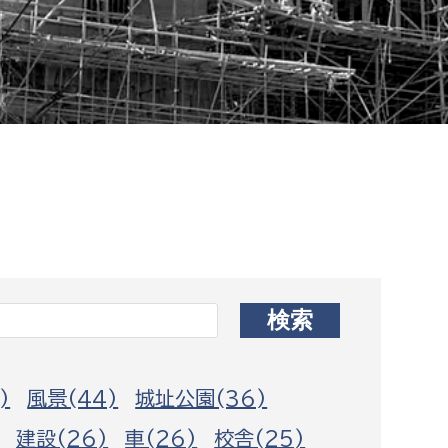
相談をしたい
支払いをしたい
働きたい
環境部
環境政策課
遊びたい
ゼロカーボン推進課
小田原のことを知りたい
環境保護課
環境事業センター
イベント・講座などに参加したい
務所
まちづくりに関わりたい
)
風景(44)
城址公園(36)
都市部
建設(26)
車(26)
校舎(25)