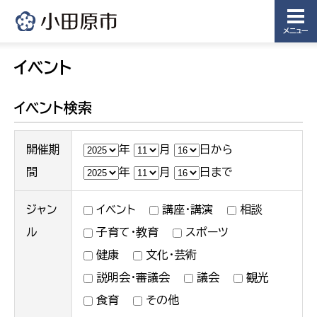
農業委
議会局
員会事
メニュー
務局
議会総務
イベント
課
農業委員
会事務局
イベント検索
開催期
年
月
日から
間
年
月
日まで
ジャン
イベント
講座・講演
相談
ル
子育て・教育
スポーツ
健康
文化・芸術
説明会・審議会
議会
観光
食育
その他