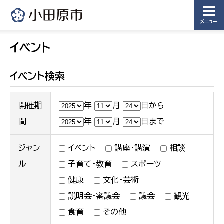
メニュー
イベント
イベント検索
開催期
年
月
日から
間
年
月
日まで
ジャン
イベント
講座・講演
相談
ル
子育て・教育
スポーツ
健康
文化・芸術
説明会・審議会
議会
観光
食育
その他