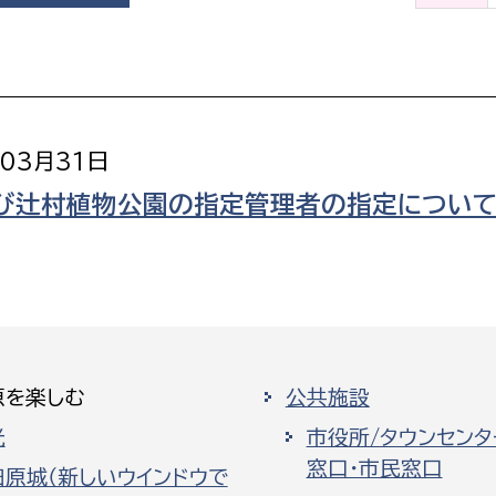
政策課
産業政策課
観光
若者支援課
観光課
農政課
消防
水産海浜課
年03月31日
病院
び辻村植物公園の指定管理者の指定について(
市議会
理者
市立総合医療センタ
患者サポートセンター
病院管理局：経営管理
原を楽しむ
公共施設
病院管理局：施設用度
光
市役所/タウンセンタ
病院管理局：医事課
窓口・市民窓口
田原城（新しいウインドウで