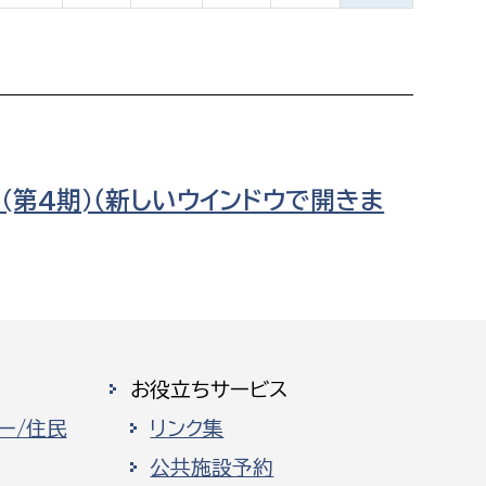
都市政策課
都市計画課
地域交通課
建築指導課
開発審査課
第4期)（新しいウインドウで開きま
ー
消防
消防総務課
課
予防課
お役立ちサービス
課
警防計画課
ー/住民
リンク集
救急課
公共施設予約
情報司令課