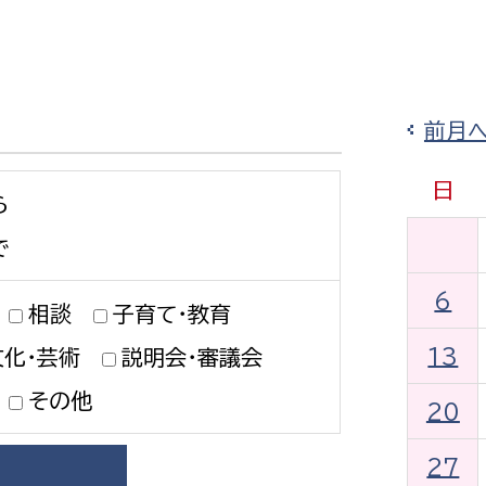
防災・安全
市税総務課
市民税課
福祉・健康
資産税課
前月
環境・エネルギー
文化部
日
ら
策課
文化政策課
地域経済
生涯学習課
で
都市基盤
文化財課
6
相談
子育て・教育
図書館
文化・生涯学習
13
文化・芸術
説明会・審議会
スポーツ課
小田原城総合管理事
その他
市民活動・地域づくり
20
若者部
経済部
27
行政経営