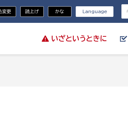
色変更
読上げ
かな
Language
いざと
いうときに
分野を選択
総務部
戸籍
災・ハザードマップ
避難場所
策課
総務課
税
職員課
ネジメント課
財産管理課
教育・子育て
ル推進課
契約検査課