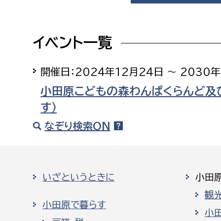
福祉政策課
子ども
求職者
生活援護課
子ども
イベント一覧
高齢介護課
保育課
外国人
障がい福祉課
開催日：2024年12月24日 ～ 2030
保険課
ペット
小田原こどもの森わんぱくらんど及
健康づくり課
す）
建設部
会計管
なぞり検索ON
建設政策課
出納室
国県事業推進課
いざというときに
小田
土木管理課
観
道水路整備課
小田原で暮らす
小
みどり公園課