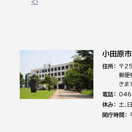
く）
小田原市
住所
〒2
郵便
きま
電話
046
休み
土､
開庁時間