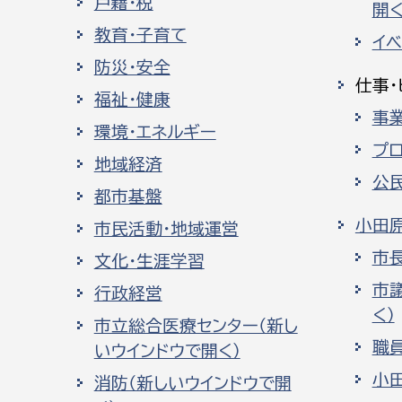
戸籍・税
開く
建築課
教育・子育て
イ
防災・安全
仕事・
福祉・健康
事
上下水道局
教育部
環境・エネルギー
プ
地域経済
経営総務課
教育総
公
都市基盤
給排水業務課
保健給
小田
市民活動・地域運営
水道整備課
教育指
市
文化・生涯学習
下水道整備課
市
行政経営
浄水管理課
く）
市立総合医療センター（新し
農業委員会事務局
議会局
職
いウインドウで開く）
小
消防（新しいウインドウで開
農業委員会事務局
議会総