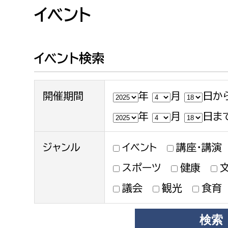
高校生・大学生など
イベント
若者
イベント検索
妊産婦
市民部
防災部
開催期間
年
月
日か
地域政策課
防災対
高齢者
地域安全課
年
月
日ま
障がい者
人権・男女共同参画課
ジャンル
イベント
講座・講演
戸籍住民課
傷病者
スポーツ
健康
議会
観光
食育
事業者
福祉健康部
子ども
労働者