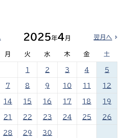
相談をしたい
支払いをしたい
2025
4
へ
翌月へ
年
月
働きたい
環境部
月
火
水
木
金
土
環境政策課
遊びたい
1
ゼロカーボン推進課
2
3
4
5
小田原のことを知りたい
環境保護課
7
8
9
10
11
12
環境事業センター
イベント・講座などに参加したい
14
15
16
17
18
19
務所
まちづくりに関わりたい
21
22
23
24
25
26
都市部
28
29
30