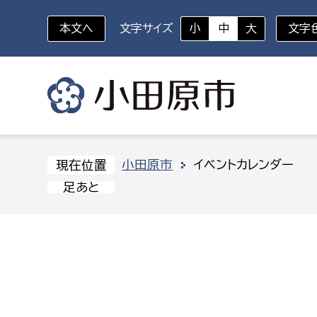
本文へ
文字サイズ
小
中
大
文字
いざというときに
対象者を選択
組織から探す
小田原市
イベントカレンダー
現在位置
足あと
部に属さない室
企画部
新生児・乳幼児
休日救急外来
防
秘書室
企画政
幼稚園児・保育園児
広報広聴室
財政課
コンプライアンス推進室
資産マ
小・中学生
デジタ