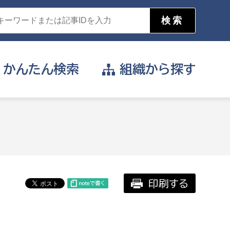
かんたん
検索
組織から
探す
目的を選択
公営事業部
支援や給付を受けたい
消防
事業課
届け出や申請をしたい
印刷する
証明書がほしい