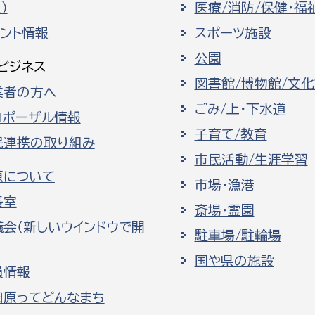
）
医療/消防/保健・福
ベント情報
スポーツ施設
公園
ビジネス
図書館/博物館/文
業者の方へ
選挙管理委員会事務
ごみ/上・下水道
ロポーザル情報
務課
選挙管理委員会事務
子育て/教育
民連携の取り組み
食課
市民活動/生涯学習
原について
導課
市場・漁港
長室
斎場・霊園
議会（新しいウインドウで開
駐車場/駐輪場
国や県の施設
員情報
田原ってどんなまち
務課