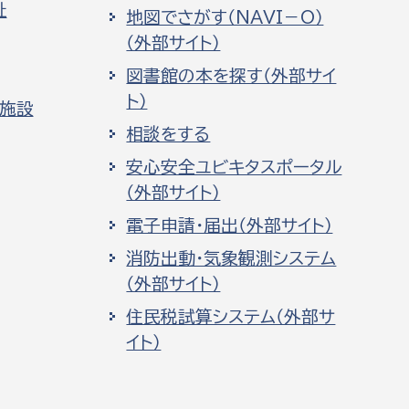
祉
消防課
地図でさがす（NAVI－O）
（外部サイト）
警防第1課
図書館の本を探す（外部サイ
警防第2課
ト）
化施設
局
監査事務局
相談をする
安心安全ユビキタスポータル
局
監査事務局
（外部サイト）
電子申請・届出（外部サイト）
消防出動・気象観測システム
（外部サイト）
住民税試算システム（外部サ
イト）