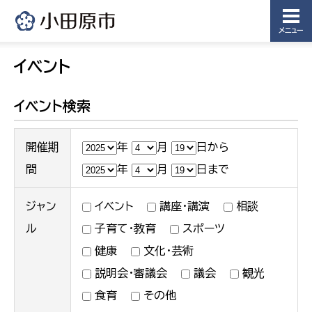
務局
議会総務
メニュー
課
農業委員
会事務局
イベント
イベント検索
開催期
年
月
日から
間
年
月
日まで
ジャン
イベント
講座・講演
相談
ル
子育て・教育
スポーツ
健康
文化・芸術
説明会・審議会
議会
観光
食育
その他