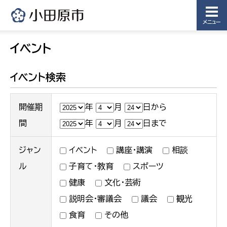
メニュー
イベント
イベント検索
開催期
年
月
日から
間
年
月
日まで
ジャン
イベント
講座・講演
相談
ル
子育て・教育
スポーツ
健康
文化・芸術
説明会・審議会
議会
観光
食育
その他