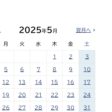
相談をしたい
支払いをしたい
2025
5
へ
翌月へ
年
月
働きたい
環境部
月
火
水
木
金
土
環境政策課
遊びたい
ゼロカーボン推進課
1
2
3
小田原のことを知りたい
環境保護課
5
6
7
8
9
10
環境事業センター
イベント・講座などに参加したい
12
13
14
15
16
17
務所
まちづくりに関わりたい
19
20
21
22
23
24
都市部
26
27
28
29
30
31