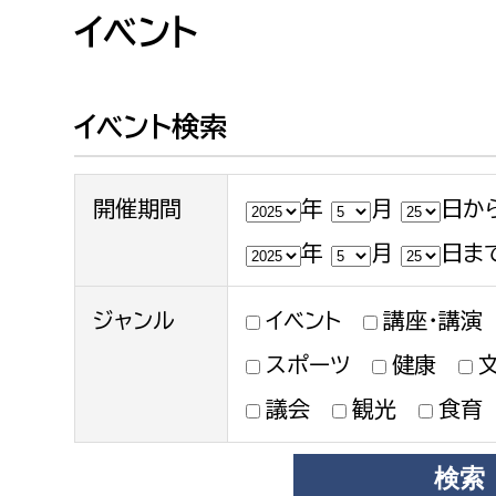
高校生・大学生など
イベント
若者
イベント検索
妊産婦
市民部
防災部
開催期間
年
月
日か
地域政策課
防災対
高齢者
地域安全課
年
月
日ま
障がい者
人権・男女共同参画課
ジャンル
イベント
講座・講演
戸籍住民課
傷病者
スポーツ
健康
議会
観光
食育
事業者
福祉健康部
子ども
労働者