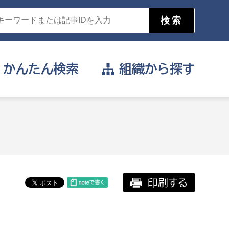
かんたん
検索
組織から
探す
目的を選択
公営事業部
支援や給付を受けたい
消防
事業課
届け出や申請をしたい
印刷する
証明書がほしい