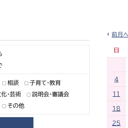
防災・安全
市税総務課
市民税課
福祉・健康
資産税課
前月
環境・エネルギー
文化部
日
ら
策課
文化政策課
地域経済
生涯学習課
で
都市基盤
文化財課
4
相談
子育て・教育
図書館
文化・生涯学習
11
文化・芸術
説明会・審議会
スポーツ課
小田原城総合管理事
その他
市民活動・地域づくり
18
若者部
経済部
25
行政経営