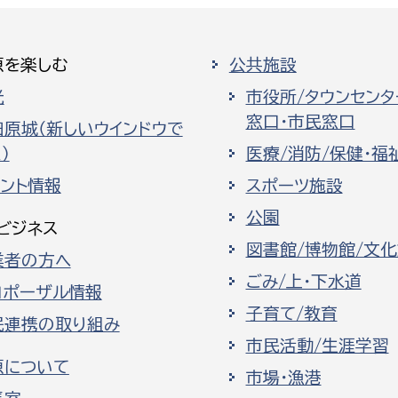
原を楽しむ
公共施設
光
市役所/タウンセンタ
窓口・市民窓口
選挙管理委員会事務
田原城（新しいウインドウで
）
医療/消防/保健・福
務課
選挙管理委員会事務
ベント情報
スポーツ施設
食課
公園
ビジネス
導課
図書館/博物館/文
業者の方へ
ごみ/上・下水道
ロポーザル情報
子育て/教育
民連携の取り組み
市民活動/生涯学習
原について
市場・漁港
務課