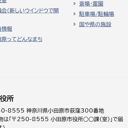
長室
斎場・霊園
議会（新しいウインドウで開
駐車場/駐輪場
国や県の施設
員情報
田原ってどんなまち
役所
50-8555 神奈川県小田原市荻窪300番地
物は「〒250-8555 小田原市役所○○課（室）」で届
す）