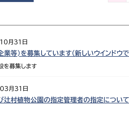
政策課
産業政策課
観光
若者支援課
観光課
農政課
消防
水産海浜課
年10月31日
病院
企業等)を募集しています（新しいウインドウで
市議会
設を募集します
理者
市立総合医療センタ
患者サポートセンター
年03月31日
病院管理局：経営管理
び辻村植物公園の指定管理者の指定について(
病院管理局：施設用度
病院管理局：医事課