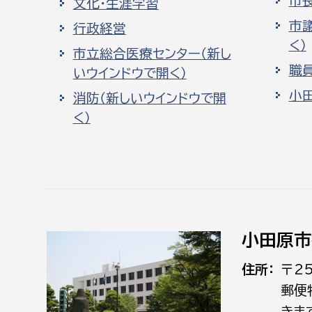
市
文化・生涯学習
市
行政経営
く）
市立総合医療センター（新し
職
いウインドウで開く）
小
消防（新しいウインドウで開
く）
小田原市
住所
〒2
郵便
きま