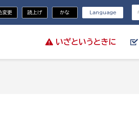
色変更
読上げ
かな
Language
いざと
いうときに
分野を選択
総務部
戸籍
災・ハザードマップ
避難場所
策課
総務課
税
職員課
ネジメント課
財産管理課
教育・子育て
ル推進課
契約検査課