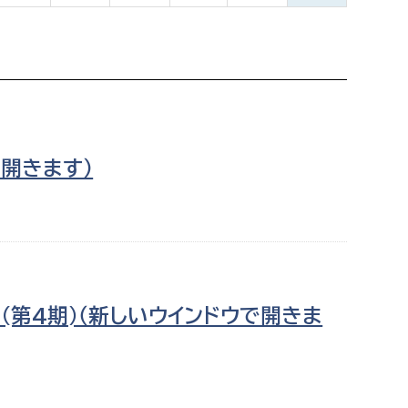
都市政策課
都市計画課
地域交通課
建築指導課
開発審査課
開きます）
ー
消防
消防総務課
課
予防課
第4期)（新しいウインドウで開きま
課
警防計画課
救急課
情報司令課