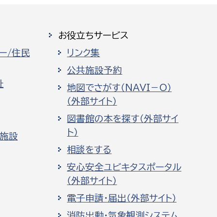
消防課
警防第1課
お役立ちサービス
警防第2課
ー/住民
リンク集
局
監査事務局
公共施設予約
祉
地図でさがす（NAVI－O）
局
監査事務局
（外部サイト）
図書館の本を探す（外部サイ
ト）
化施設
相談をする
安心安全ユビキタスポータル
（外部サイト）
電子申請・届出（外部サイト）
消防出動・気象観測システム