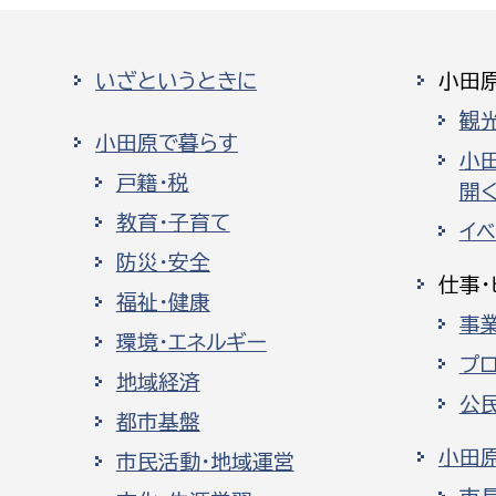
建築課
いざというときに
小田
観
小田原で暮らす
上下水道局
教育部
小
戸籍・税
開く
経営総務課
教育総
教育・子育て
イ
給排水業務課
保健給
防災・安全
仕事・
水道整備課
教育指
福祉・健康
事
下水道整備課
環境・エネルギー
浄水管理課
プ
地域経済
公
農業委員会事務局
議会局
都市基盤
小田
市民活動・地域運営
農業委員会事務局
議会総