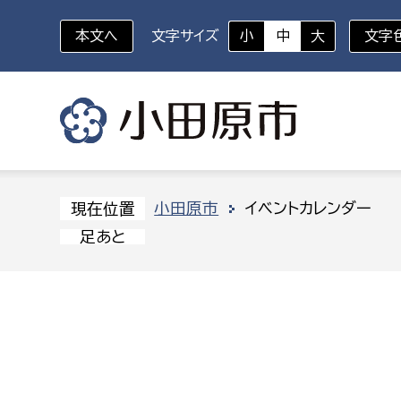
本文へ
文字サイズ
小
中
大
文字
いざというときに
対象者を選択
組織から探す
小田原市
イベントカレンダー
現在位置
足あと
部に属さない室
企画部
新生児・乳幼児
休日救急外来
防
秘書室
企画政
幼稚園児・保育園児
広報広聴室
財政課
コンプライアンス推進室
資産マ
小・中学生
デジタ