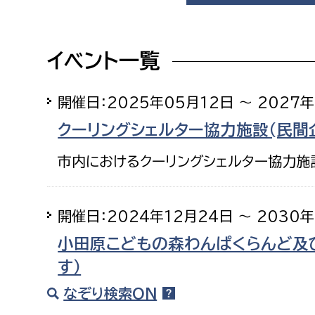
福祉政策課
子ども
求職者
生活援護課
子ども
イベント一覧
高齢介護課
保育課
外国人
障がい福祉課
開催日：2025年05月12日 ～ 2027
保険課
ペット
クーリングシェルター協力施設(民間
健康づくり課
市内におけるクーリングシェルター協力施
建設部
会計管
建設政策課
出納室
開催日：2024年12月24日 ～ 2030
国県事業推進課
小田原こどもの森わんぱくらんど及
土木管理課
す）
道水路整備課
なぞり検索ON
みどり公園課