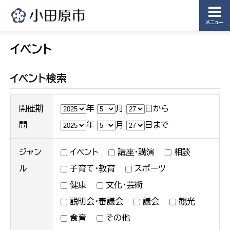
メニュー
イベント
イベント検索
開催期
年
月
日から
間
年
月
日まで
ジャン
イベント
講座・講演
相談
ル
子育て・教育
スポーツ
健康
文化・芸術
説明会・審議会
議会
観光
食育
その他