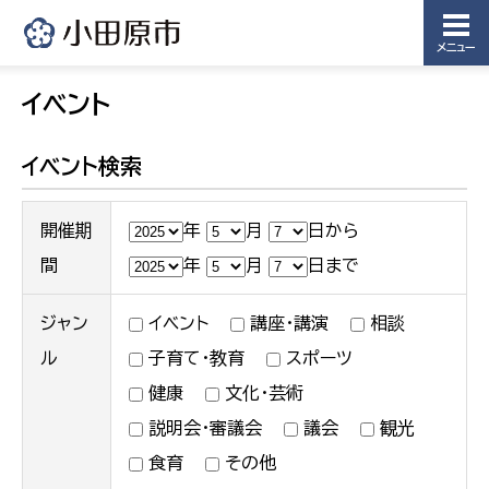
メニュー
イベント
イベント検索
開催期
年
月
日から
間
年
月
日まで
ジャン
イベント
講座・講演
相談
ル
子育て・教育
スポーツ
健康
文化・芸術
説明会・審議会
議会
観光
食育
その他