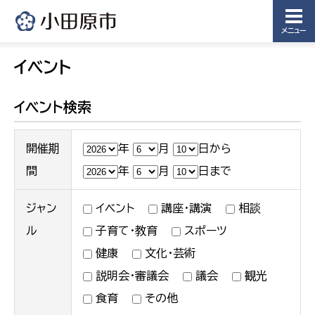
メニュー
イベント
イベント検索
開催期
年
月
日から
間
年
月
日まで
ジャン
イベント
講座・講演
相談
ル
子育て・教育
スポーツ
健康
文化・芸術
説明会・審議会
議会
観光
食育
その他