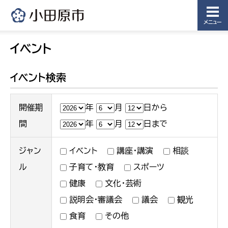
メニュー
イベント
イベント検索
開催期
年
月
日から
間
年
月
日まで
ジャン
イベント
講座・講演
相談
ル
子育て・教育
スポーツ
健康
文化・芸術
説明会・審議会
議会
観光
食育
その他