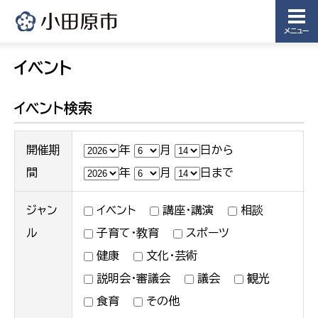
メニュー
イベント
イベント検索
開催期
年
月
日から
間
年
月
日まで
ジャン
イベント
講座・講演
相談
ル
子育て・教育
スポーツ
健康
文化・芸術
説明会・審議会
議会
観光
食育
その他