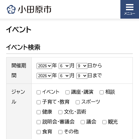
課
農業委員
会事務局
メニュー
イベント
イベント検索
開催期
年
月
日から
間
年
月
日まで
ジャン
イベント
講座・講演
相談
ル
子育て・教育
スポーツ
健康
文化・芸術
説明会・審議会
議会
観光
食育
その他