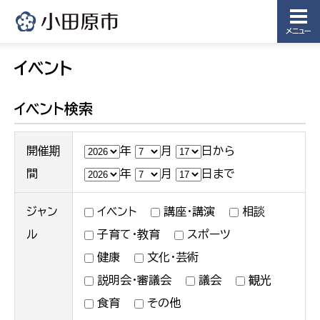
メニュー
イベント
イベント検索
開催期
年
月
日から
間
年
月
日まで
ジャン
イベント
講座・講演
相談
ル
子育て・教育
スポーツ
健康
文化・芸術
説明会・審議会
議会
観光
食育
その他