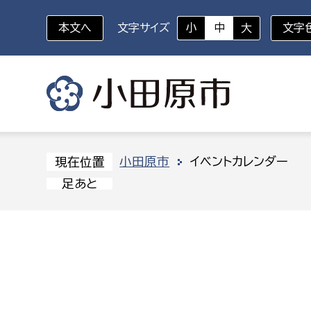
本文へ
文字サイズ
小
中
大
文字
いざというときに
対象者を選択
組織から探す
小田原市
イベントカレンダー
現在位置
足あと
部に属さない室
企画部
新生児・乳幼児
休日救急外来
防
秘書室
企画政
幼稚園児・保育園児
広報広聴室
財政課
コンプライアンス推進室
資産マ
小・中学生
デジタ