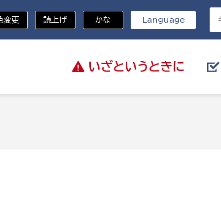
色変更
読上げ
かな
Language
いざと
いうときに
分野を選択
総務部
戸籍
災・ハザードマップ
避難場所
策課
総務課
税
職員課
ネジメント課
財産管理課
教育・子育て
ル推進課
契約検査課