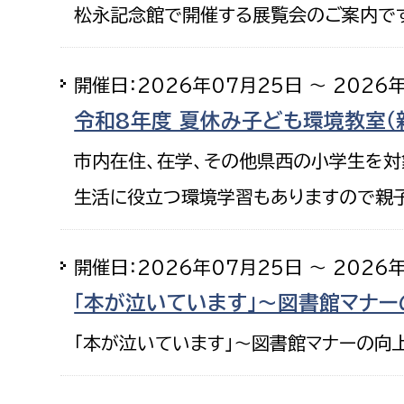
松永記念館で開催する展覧会のご案内です
建築課
開催日：2026年07月25日 ～ 2026
令和8年度 夏休み子ども環境教室（
上下水道局
教育部
市内在住、在学、その他県西の小学生を対
経営総務課
教育総
生活に役立つ環境学習もありますので親
給排水業務課
保健給
水道整備課
教育指
下水道整備課
開催日：2026年07月25日 ～ 2026
浄水管理課
「本が泣いています」～図書館マナー
農業委員会事務局
議会局
「本が泣いています」～図書館マナーの向
農業委員会事務局
議会総