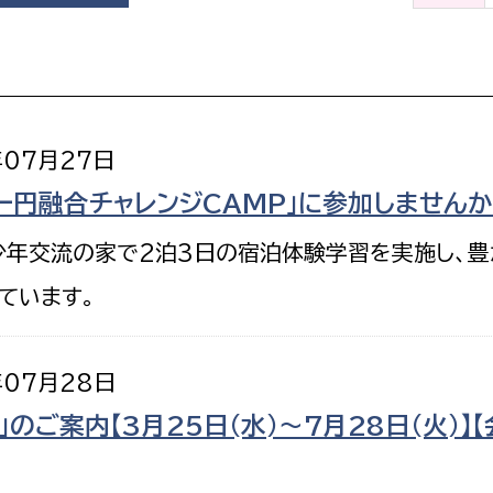
政策課
産業政策課
観光
若者支援課
観光課
農政課
消防
水産海浜課
年07月27日
病院
一円融合チャレンジCAMP」に参加しませんか
市議会
少年交流の家で2泊3日の宿泊体験学習を実施し、
理者
市立総合医療センタ
ています。
患者サポートセンター
病院管理局：経営管理
年07月28日
病院管理局：施設用度
のご案内【3月25日(水)～7月28日(火)】
病院管理局：医事課