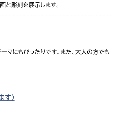
画と彫刻を展示します。
消防課
警防第1課
警防第2課
局
監査事務局
ーマにもぴったりです。また、大人の方でも
局
監査事務局
ます）