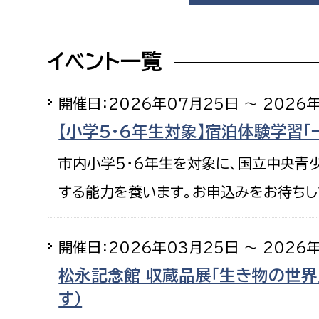
福祉政策課
子ども
求職者
生活援護課
子ども
イベント一覧
高齢介護課
保育課
外国人
障がい福祉課
開催日：2026年07月25日 ～ 2026
保険課
ペット
【小学5・6年生対象】宿泊体験学習「
健康づくり課
市内小学5・6年生を対象に、国立中央青
建設部
会計管
する能力を養います。お申込みをお待ちし
建設政策課
出納室
国県事業推進課
開催日：2026年03月25日 ～ 2026
土木管理課
松永記念館 収蔵品展「生き物の世界」
道水路整備課
す）
みどり公園課