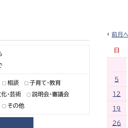
防災・安全
市税総務課
市民税課
福祉・健康
資産税課
前月
環境・エネルギー
文化部
日
ら
策課
文化政策課
地域経済
生涯学習課
で
都市基盤
文化財課
5
相談
子育て・教育
図書館
文化・生涯学習
12
文化・芸術
説明会・審議会
スポーツ課
小田原城総合管理事
その他
市民活動・地域づくり
19
若者部
経済部
26
行政経営