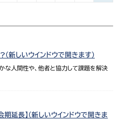
都市政策課
都市計画課
地域交通課
建築指導課
開発審査課
?（新しいウインドウで開きます）
豊かな人間性や、他者と協力して課題を解決
ー
消防
消防総務課
課
予防課
課
警防計画課
【会期延長】（新しいウインドウで開きま
救急課
情報司令課