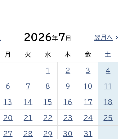
相談をしたい
支払いをしたい
2026
7
へ
翌月へ
年
月
働きたい
環境部
月
火
水
木
金
土
環境政策課
遊びたい
ゼロカーボン推進課
1
2
3
4
小田原のことを知りたい
環境保護課
6
7
8
9
10
11
環境事業センター
イベント・講座などに参加したい
13
14
15
16
17
18
務所
まちづくりに関わりたい
20
21
22
23
24
25
都市部
27
28
29
30
31