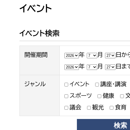
高校生・大学生など
イベント
若者
イベント検索
妊産婦
市民部
防災部
開催期間
年
月
日か
地域政策課
防災対
高齢者
地域安全課
年
月
日ま
障がい者
人権・男女共同参画課
ジャンル
イベント
講座・講演
戸籍住民課
傷病者
スポーツ
健康
議会
観光
食育
事業者
福祉健康部
子ども
労働者