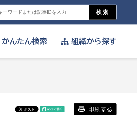
かんたん
検索
組織から
探す
目的を選択
公営事業部
支援や給付を受けたい
消防
事業課
届け出や申請をしたい
印刷する
証明書がほしい