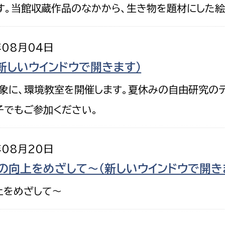
。当館収蔵作品のなかから、生き物を題材にした絵
年08月04日
新しいウインドウで開きます）
選挙管理委員会事務
象に、環境教室を開催します。夏休みの自由研究のテ
務課
選挙管理委員会事務
子でもご参加ください。
食課
導課
年08月20日
の向上をめざして～（新しいウインドウで開き
上をめざして～
務課