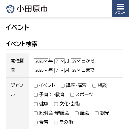
メニュー
イベント
イベント検索
開催期
年
月
日から
間
年
月
日まで
ジャン
イベント
講座・講演
相談
ル
子育て・教育
スポーツ
健康
文化・芸術
説明会・審議会
議会
観光
食育
その他