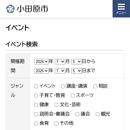
メニュー
イベント
イベント検索
開催期
年
月
日から
間
年
月
日まで
ジャン
イベント
講座・講演
相談
ル
子育て・教育
スポーツ
健康
文化・芸術
説明会・審議会
議会
観光
食育
その他