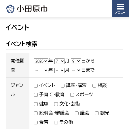
メニュー
イベント
イベント検索
開催期
年
月
日から
間
年
月
日まで
ジャン
イベント
講座・講演
相談
ル
子育て・教育
スポーツ
健康
文化・芸術
説明会・審議会
議会
観光
食育
その他